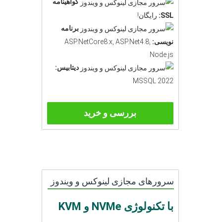
گواهینامه
SSL:
رایگان!
برنامه
نویسی:
ASP.NetCore8.x, ASP.Net4.8,
Node.js
دیتابیس:
MSSQL 2022
بررسی و خرید
سرورهای مجازی لینوکس و ویندوز
با تکنولوژی NVMe و KVM