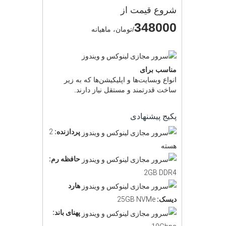
شروع قیمت از
348000
/تومان، ماهیانه
مناسب برای
انواع وبسایت‌ها و اپلیکیشن‌ها که به زیر
ساخت قدرتمند و مستقل نیاز دارند.
پکیج پیشنهادی
پردازنده:
2
هسته
حافظه رم:
2GB DDR4
هارد
دیسک:
25GB NVMe
پهنای باند: