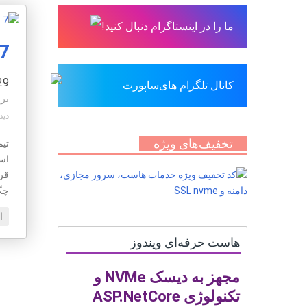
ما را در اینستاگرام دنبال کنید!
7 نکته کلیدی برای ایمن سازی ل
29 اردیبهشت 
کانال تلگرام های‌ساپورت
بر
دید
تخفیف‌های ویژه
اس
چگونه می
ا
هاست حرفه‌ای ویندوز
مجهز به دیسک NVMe و
تکنولوژی ASP.NetCore