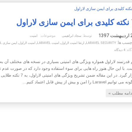
اراول
1397
توسط:
موضوعات:
سجاد ابراهیمی
امنیت
چسب ها:
,
,
,
,
LARAVEL SECURITY
ارتقا امنیت لاراول
امنیت LARAVEL
امنیت لاراول
ایمن سازی LARAVEL
گاه:
4 دیدگاه
ت. با این حال هنوز راه هایی برای سوء استفاده وجود دارد که در صورت عدم ت
قرار گیرد. در این مقاله 
 توانیم Laravel را امن و بیش از پیش قابل اعتماد کنیم…
دامه مطلب »