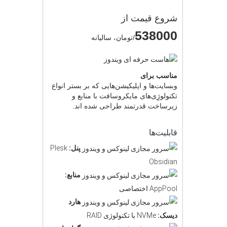
شروع قیمت از
538000
/تومان، سالیانه
مناسب برای
وبسایت‌ها و اپلیکیشن‌هایی که بر بستر انواع
تکنولوژِی‌های مایکروسافت با منابع و
زیرساخت قدرتمند طراحی شده اند.
قابلیت‌ها
پنل:
Plesk
Obsidian
منابع:
AppPool اختصاصی
هارد
دیسک:
NVMe با تکنولوژی RAID