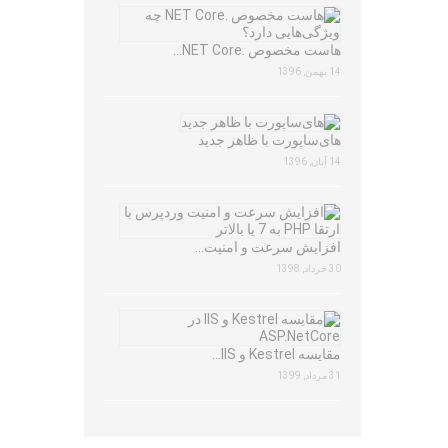
هاست مخصوص .NET Core…
14 بهمن, 1396
های‌ساپورت با ظاهر جدید
14 آبان, 1396
افزایش سرعت و امنیت…
30 خرداد, 1398
مقایسه Kestrel و IIS…
31 مرداد, 1399