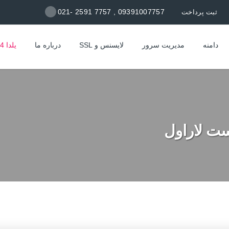
09391007757 , 7757 2591 -021
ثبت پرداخت
دامنه
مدیریت سرور
لایسنس و SSL
درباره ما
یلدا 1404