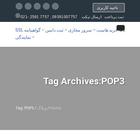
ناحیه کاربری
09391007757 , 7757 2591 -021
ثبت پرداخت
ارسال تیکت
مرکز آموزش
Tag Archives:POP3
Home
/
وبلاگ
/
Tag: POP3