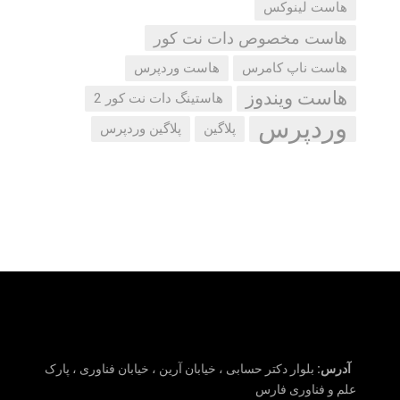
هاست لینوکس
هاست مخصوص دات نت کور
هاست ناپ کامرس
هاست وردپرس
هاست ویندوز
هاستینگ دات نت کور 2
وردپرس
پلاگین
پلاگین وردپرس
آدرس:
بلوار دکتر حسابی ، خیابان آرین ، خیابان فناوری ، پارک
علم و فناوری فارس