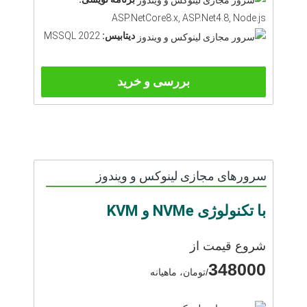
ASP.NetCore8.x, ASP.Net4.8, Node.js
دیتابیس:
MSSQL 2022
بررسی و خرید
سرورهای مجازی لینوکس و ویندوز
با تکنولوژی NVMe و KVM
شروع قیمت از
348000
/تومان، ماهیانه