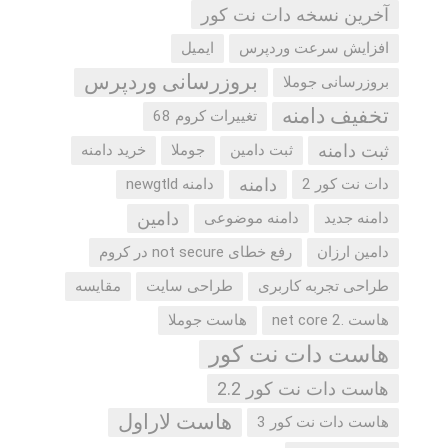
آخرین نسخه دات نت کور
افزایش سرعت وردپرس
ایمیل
بروزرسانی وردپرس
بروزرسانی جوملا
تخفیف دامنه
تغییرات کروم 68
ثبت دامنه
ثبت دامین
جوملا
خرید دامنه
دامنه
دات نت کور 2
دامنه newgtld
دامین
دامنه جدید
دامنه موضوعی
دامین ارزان
رفع خطای not secure در کروم
طراحی تجربه کاربری
طراحی سایت
مقایسه
هاست .net core 2
هاست جوملا
هاست دات نت کور
هاست دات نت کور 2.2
هاست لاراول
هاست دات نت کور 3