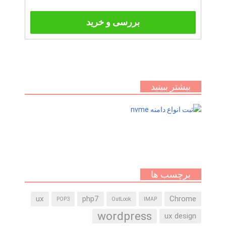
بررسی و خرید
بیشتر ببینید
برچسب ها
ux
php7
Chrome
POP3
OutLook
IMAP
wordpress
ux design