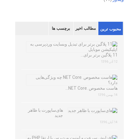
مطالب اخیر
برچسب ها
محبوب ترین
11 پلاگین برتر برای…
12 آذر, 1396
هاست مخصوص .NET Core…
14 بهمن, 1396
های‌ساپورت با ظاهر
جدید
14 آبان, 1396