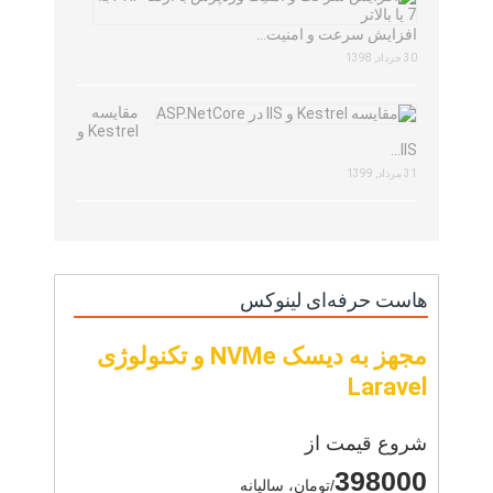
افزایش سرعت و امنیت…
30 خرداد, 1398
مقایسه
Kestrel و
IIS…
31 مرداد, 1399
هاست حرفه‌ای لینوکس
مجهز به دیسک NVMe و تکنولوژی
Laravel
شروع قیمت از
398000
/تومان، سالیانه