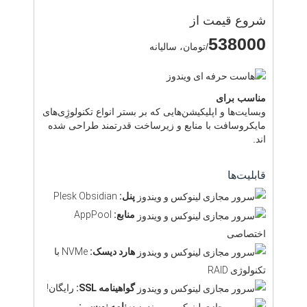
شروع قیمت از
538000
/تومان، سالیانه
مناسب برای
وبسایت‌ها و اپلیکیشن‌هایی که بر بستر انواع تکنولوژِی‌های
مایکروسافت با منابع و زیرساخت قدرتمند طراحی شده
اند.
قابلیت‌ها
پنل:
Plesk Obsidian
منابع:
AppPool
اختصاصی
هارد دیسک:
NVMe با
تکنولوژی RAID
گواهینامه SSL:
رایگان!
برنامه نویسی: