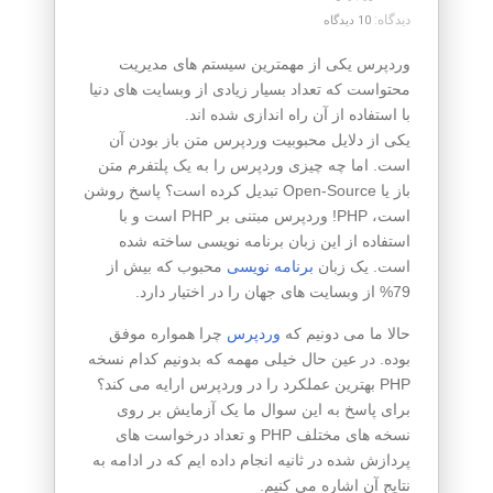
دیدگاه:
10 دیدگاه
وردپرس یکی از مهمترین سیستم های مدیریت
محتواست که تعداد بسیار زیادی از وبسایت های دنیا
با استفاده از آن راه اندازی شده اند.
یکی از دلایل محبوبیت وردپرس متن باز بودن آن
است. اما چه چیزی وردپرس را به یک پلتفرم متن
باز یا Open-Source تبدیل کرده است؟ پاسخ روشن
است، PHP! وردپرس مبتنی بر PHP است و با
استفاده از این زبان برنامه نویسی ساخته شده
است. یک زبان
برنامه نویسی
محبوب که بیش از
79% از وبسایت های جهان را در اختیار دارد.
حالا ما می دونیم که
وردپرس
چرا همواره موفق
بوده. در عین حال خیلی مهمه که بدونیم کدام نسخه
PHP بهترین عملکرد را در وردپرس ارایه می کند؟
برای پاسخ به این سوال ما یک آزمایش بر روی
نسخه های مختلف PHP و تعداد درخواست های
پردازش شده در ثانیه انجام داده ایم که در ادامه به
نتایج آن اشاره می کنیم.