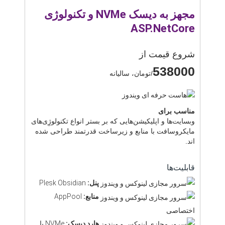
مجهز به دیسک NVMe و تکنولوژی
ASP.NetCore
شروع قیمت از
538000
/تومان، سالیانه
مناسب برای
وبسایت‌ها و اپلیکیشن‌هایی که بر بستر انواع تکنولوژِی‌های
مایکروسافت با منابع و زیرساخت قدرتمند طراحی شده
اند.
قابلیت‌ها
پنل:
Plesk Obsidian
منابع:
AppPool
اختصاصی
هارد دیسک:
NVMe با