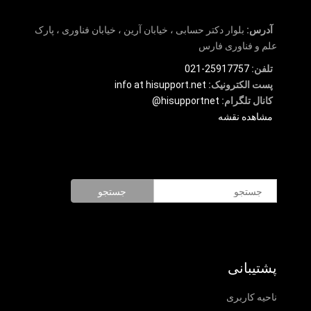
آدرس:
بلوار دکتر حسابی ، خیابان آرین ، خیابان فناوری ، پارک
علم و فناوری فارس
تلفن:
25917757-021
پست الکترونیک:
info at hisupport.net
کانال تلگرام:
hisupportnet@
مشاهده نقشه
جستجو
پشتیبانی
ناحیه کاربری