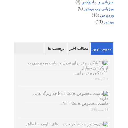
میزبانی وب لینوکس
(6)
میزبانی وب ویندوز
(9)
وردپرس
(16)
ویندوز
(11)
مطالب اخیر
برچسب ها
محبوب ترین
11 پلاگین برتر برای…
12 آذر, 1396
هاست مخصوص .NET Core…
14 بهمن, 1396
های‌ساپورت با ظاهر