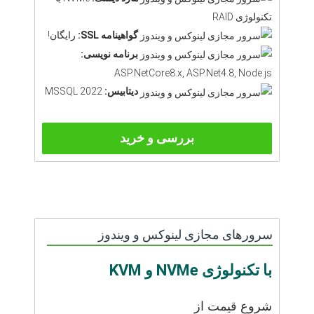
تکنولوژی RAID
گواهینامه SSL:
رایگان!
برنامه نویسی:
ASP.NetCore8.x, ASP.Net4.8, Node.js
دیتابیس:
MSSQL 2022
بررسی و خرید
سرورهای مجازی لینوکس و ویندوز
با تکنولوژی NVMe و KVM
شروع قیمت از