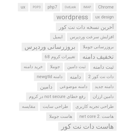
ux
php7
Chrome
POP3
OutLook
IMAP
wordpress
ux design
آخرین نسخه دات نت کور
افزایش سرعت وردپرس
ایمیل
بروزرسانی وردپرس
بروزرسانی جوملا
تخفیف دامنه
تغییرات کروم 68
ثبت دامنه
ثبت دامین
جوملا
خرید دامنه
دامنه
دات نت کور 2
دامنه newgtld
دامین
دامنه جدید
دامنه موضوعی
دامین ارزان
رفع خطای not secure در کروم
طراحی تجربه کاربری
طراحی سایت
مقایسه
هاست .net core 2
هاست جوملا
هاست دات نت کور