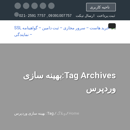
ناحیه کاربری
09391007757 , 7757 2591 -021
ثبت پرداخت
ارسال تیکت
مرکز آموزش
Tag Archives:بهینه سازی
وردپرس
Home
/
وبلاگ
/
Tag: بهینه سازی وردپرس