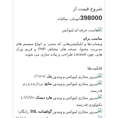
شروع قیمت از
398000
/تومان، سالیانه
مناسب برای
وبسایت‌ها و اپلیکیشن‌هایی که مبتنی بر انواع سیستم های
مدیریت محتوا، نسخه های مختلف PHP و فریم ورک
هایی چون Laravel طراحی و پیاده سازی می شوند.
قابلیت‌ها
پنل:
cPanel
منابع:
پردازنده و رم
قدرتمند
هارد دیسک:
NVMe با
تکنولوژی قدرتمند
گواهینامه SSL:
رایگان!