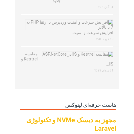
جدید
14 آبان, 1396
افزایش سرعت و امنیت…
30 خرداد, 1398
مقایسه
Kestrel و
IIS…
31 مرداد, 1399
هاست حرفه‌ای لینوکس
مجهز به دیسک NVMe و تکنولوژی
Laravel