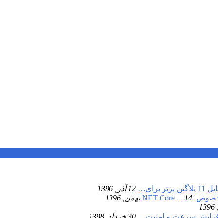
11 پلاگین برتر برای…
12 آذر, 1396
NET Core…
14 بهمن, 1396
فزایش سرعت و امنیت…
30 خرداد, 1398