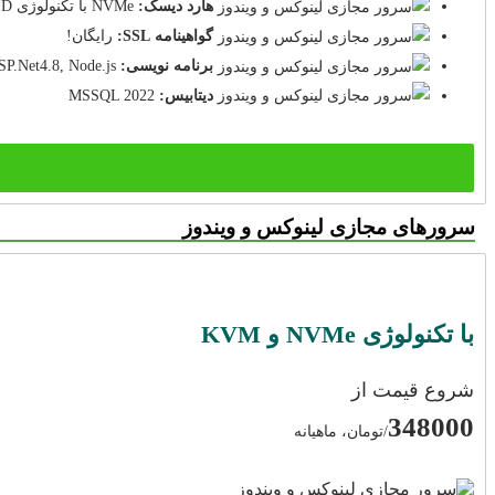
هارد دیسک:
NVMe با تکنولوژی RAID
گواهینامه SSL:
رایگان!
برنامه نویسی:
P.Net4.8, Node.js
دیتابیس:
MSSQL 2022
سرورهای مجازی لینوکس و ویندوز
با تکنولوژی NVMe و KVM
شروع قیمت از
348000
/تومان، ماهیانه