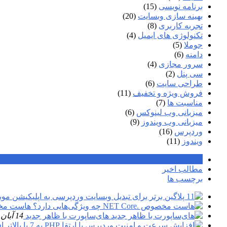
برنامه نویسی
(15)
بهینه سازی وبسایت
(20)
تجربه کاربری
(8)
تکنولوژی های ایمیل
(4)
جوملا
(5)
دامنه
(6)
سرور مجازی
(4)
سی پنل
(2)
طراحی سایت
(6)
فروش ویژه و تخفیف
(11)
مناسبت ها
(7)
میزبانی وب لینوکس
(6)
میزبانی وب ویندوز
(9)
وردپرس
(16)
ویندوز
(11)
محبوب ترین
مطالب اخیر
برچسب ها
هاست مخصوص .
های‌ساپورت با ظاهر جدید
14 آبان, 1396
ا