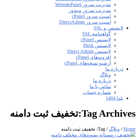
مدیریت سرور WebsitePanel
مدیریت سرور ویندوز
امنیت سرور cPanel
امنیت سرور DirectAdmin
لایسنس و SSL
گواهینامه SSL
لایسنس cPanel
لایسنس Plesk
لایسنس Direct Admin
افزونه‌های cPanel
آرشیو نسخه‌های cPanel
درباره ما
وبلاگ
درباره ما
تماس با ما
شماره حساب
یلدا 1404
Tag Archives:تخفیف ثبت دامنه
Home
/
وبلاگ
/
Tag: تخفیف ثبت دامنه