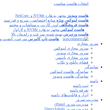
انتخاب هاست مناسب
هاست ویندوز
مجهز به هارد NVMe و .NetCore
هاست لینوکس ویژه
منابع اختصاصی، سریع و قدرتمند
هاست فروشگاهی
اوپن کارت، پرستاشاپ و مجنتو
هاست لینوکس
مجهز به هارد NVMe و لاراول
هاست وردپرس
بهینه شده، سرعت و راندمان بالا
هاست ناپ کامرس
سرعت، کیفیت و پا
سرور مجازی
سرور مجازی لینوکس
سرور مجازی ویندوز
سرور مجازی بایننس
فضای دانلود و بکاپ
نمایندگی
نمایندگی هاست لینوکس
نمایندگی هاست ویندوز
دامنه
ثبت دامنه
تعرفه دامنه
ابزار و قابلیت‌های دامنه
مدیریت سرور
مدیریت سرور cPanel
مدیریت سرور DirectAdmin