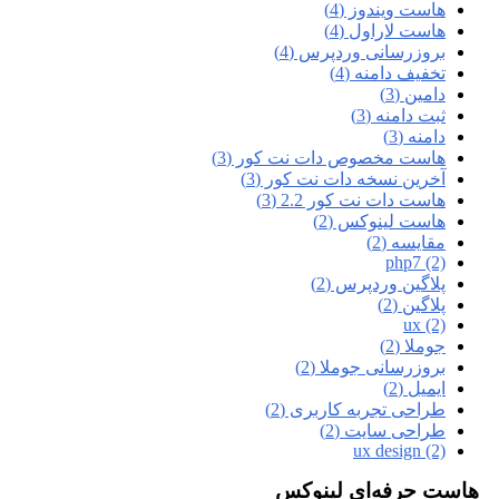
هاست ویندوز (4)
هاست لاراول (4)
بروزرسانی وردپرس (4)
تخفیف دامنه (4)
دامین (3)
ثبت دامنه (3)
دامنه (3)
هاست مخصوص دات نت کور (3)
آخرین نسخه دات نت کور (3)
هاست دات نت کور 2.2 (3)
هاست لینوکس (2)
مقایسه (2)
php7 (2)
پلاگین وردپرس (2)
پلاگین (2)
ux (2)
جوملا (2)
بروزرسانی جوملا (2)
ایمیل (2)
طراحی تجربه کاربری (2)
طراحی سایت (2)
ux design (2)
هاست حرفه‌ای لینوکس