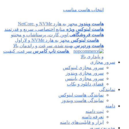
انتخاب هاست مناسب
هاست ویندوز
مجهز به هارد NVMe و .NetCore
هاست لینوکس ویژه
منابع اختصاصی، سریع و قدرتمند
هاست فروشگاهی
اوپن کارت، پرستاشاپ و مجنتو
هاست لینوکس
مجهز به هارد NVMe و لاراول
هاست وردپرس
بهینه شده، سرعت و راندمان بالا
هاست ناپ کامرس
سرعت، کیفیت
و پایداری بالا
سرور مجازی
سرور مجازی لینوکس
سرور مجازی ویندوز
سرور مجازی بایننس
فضای دانلود و بکاپ
نمایندگی
نمایندگی هاست لینوکس
نمایندگی هاست ویندوز
دامنه
ثبت دامنه
تعرفه دامنه
ابزار و قابلیت‌های دامنه
مدیریت سرور