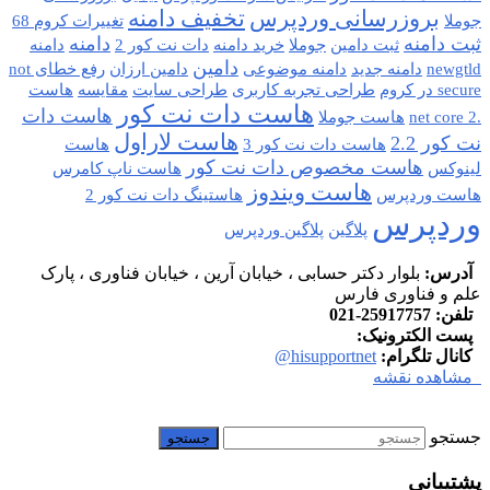
بروزرسانی وردپرس
تخفیف دامنه
جوملا
تغییرات کروم 68
ثبت دامنه
دامنه
ثبت دامین
جوملا
خرید دامنه
دات نت کور 2
دامنه
دامین
newgtld
دامنه جدید
دامنه موضوعی
دامین ارزان
رفع خطای not
secure در کروم
طراحی تجربه کاربری
طراحی سایت
مقایسه
هاست
هاست دات نت کور
هاست دات
.net core 2
هاست جوملا
هاست لاراول
نت کور 2.2
هاست دات نت کور 3
هاست
هاست مخصوص دات نت کور
لینوکس
هاست ناپ کامرس
هاست ویندوز
هاست وردپرس
هاستینگ دات نت کور 2
وردپرس
پلاگین
پلاگین وردپرس
آدرس:
بلوار دکتر حسابی ، خیابان آرین ، خیابان فناوری ، پارک
علم و فناوری فارس
تلفن:
25917757-021
پست الکترونیک:
info at hisupport.net
کانال تلگرام:
hisupportnet@
مشاهده نقشه
جستجو
پشتیبانی