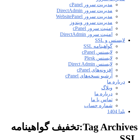
مدیریت سرور cPanel
مدیریت سرور DirectAdmin
مدیریت سرور WebsitePanel
مدیریت سرور ویندوز
امنیت سرور cPanel
امنیت سرور DirectAdmin
لایسنس و SSL
گواهینامه SSL
لایسنس cPanel
لایسنس Plesk
لایسنس Direct Admin
افزونه‌های cPanel
آرشیو نسخه‌های cPanel
درباره ما
وبلاگ
درباره ما
تماس با ما
شماره حساب
یلدا 1404
Tag Archives:تخفیف گواهینامه
SSL