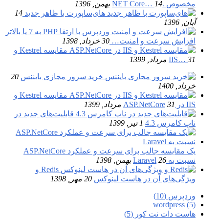
مخصوص .NET Core…
14 بهمن, 1396
های‌ساپورت با ظاهر جدید
14
آبان, 1396
افزایش سرعت و امنیت…
30 خرداد, 1398
مقایسه Kestrel و
31 مرداد, 1399
IIS…
خرید سرور مجازی بایننس
20
خرداد, 1400
مقایسه Kestrel و
IIS در ASP.NetCore
31 مرداد, 1399
قابلیت‌های جدید در
ناپ کامرس 4.3
1 تیر, 1399
یک مقایسه جالب برای سرعت و عملکرد ASP.NetCore
نسبت به Laravel
26 بهمن, 1398
Redis و
ویژگی‌های آن در هاست لینوکس
20 مهر, 1398
وردپرس (10)
wordpress (5)
هاست دات نت کور (5)