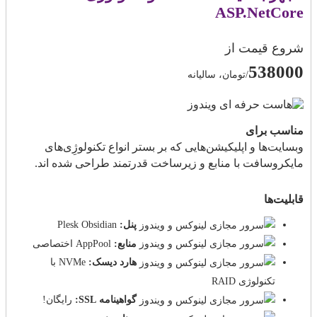
ASP.NetCore
شروع قیمت از
538000
/تومان، سالیانه
مناسب برای
وبسایت‌ها و اپلیکیشن‌هایی که بر بستر انواع تکنولوژِی‌های
مایکروسافت با منابع و زیرساخت قدرتمند طراحی شده اند.
قابلیت‌ها
پنل:
Plesk Obsidian
منابع:
AppPool اختصاصی
هارد دیسک:
NVMe با
تکنولوژی RAID
گواهینامه SSL:
رایگان!