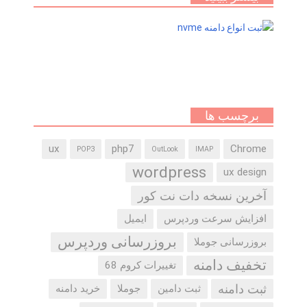
برچسب ها
ux
php7
Chrome
POP3
OutLook
IMAP
wordpress
ux design
آخرین نسخه دات نت کور
افزایش سرعت وردپرس
ایمیل
بروزرسانی وردپرس
بروزرسانی جوملا
تخفیف دامنه
تغییرات کروم 68
ثبت دامنه
ثبت دامین
جوملا
خرید دامنه