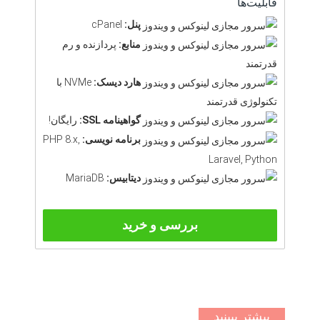
قابلیت‌ها
پنل:
cPanel
منابع:
پردازنده و رم
قدرتمند
هارد دیسک:
NVMe با
تکنولوژی قدرتمند
گواهینامه SSL:
رایگان!
برنامه نویسی:
PHP 8.x,
Laravel, Python
دیتابیس:
MariaDB
بررسی و خرید
بیشتر ببینید