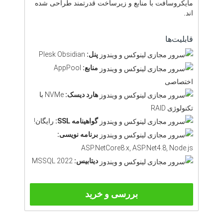
مایکروسافت با منابع و زیرساخت قدرتمند طراحی شده
اند.
قابلیت‌ها
پنل:
Plesk Obsidian
منابع:
AppPool
اختصاصی
هارد دیسک:
NVMe با
تکنولوژی RAID
گواهینامه SSL:
رایگان!
برنامه نویسی:
ASP.NetCore8.x, ASP.Net4.8, Node.js
دیتابیس:
MSSQL 2022
بررسی و خرید