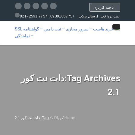
ناحیه کاربری
09391007757 , 7757 2591 -021
ثبت پرداخت
ارسال تیکت
مرکز آموزش
Tag Archives:دات نت کور
2.1
Home
/
وبلاگ
/
Tag: دات نت کور 2.1