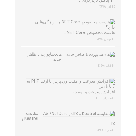
11 پلاگین برتر برای…
12 آذر, 1396
هاست مخصوص .NET Core…
14 بهمن, 1396
های‌ساپورت با ظاهر
جدید
14 آبان, 1396
افزایش سرعت و امنیت…
30 خرداد, 1398
مقایسه
Kestrel و
IIS…
31 مرداد, 1399