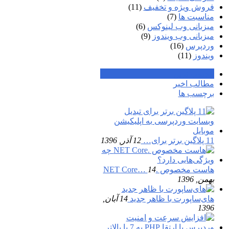
فروش ویژه و تخفیف
(11)
مناسبت ها
(7)
میزبانی وب لینوکس
(6)
میزبانی وب ویندوز
(9)
وردپرس
(16)
ویندوز
(11)
محبوب ترین
مطالب اخیر
برچسب ها
11 پلاگین برتر برای…
12 آذر, 1396
هاست مخصوص .NET Core…
14
بهمن, 1396
های‌ساپورت با ظاهر جدید
14 آبان,
1396