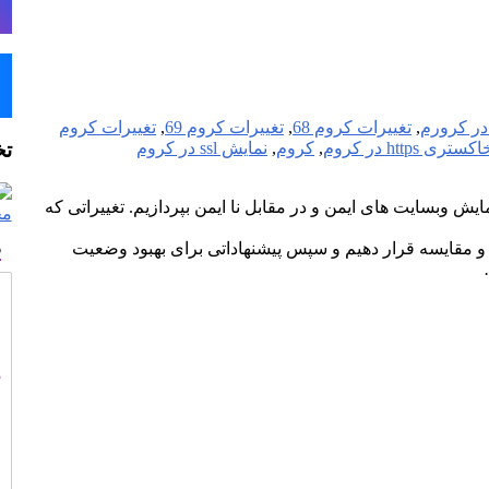
,
تغییرات کروم 68
,
تغییرات کروم 69
,
تغییرات کروم
تخ
ری https در کروم
,
کروم
,
نمایش ssl در کروم
له قصد داریم به مهمترین تغییرات در عملکرد Chrome در نمایش وبسایت های ایمن و در مقابل نا ایمن بپردازیم. تغییراتی که
ه
ا با پس از آن مورد بررسی و مقایسه قرار دهیم و سپس پیشنهاداتی برای بهبود وضعیت