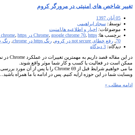
تغییر شاخص های امنیتی در مرورگر کروم
05 آبان 1397
توسط:
سجاد ابراهیمی
موضوعات:
اخبار و اطلاعیه ها
,
امنیت
برچسب ها:
https در chrome
,
google chrome 70
,
Chrome
https در کرورم
,
70
,
رفع خطای not secure در کروم
,
رنگ https در chrome
,
رنگ خاکست
دیدگاه:
3 دیدگاه
در این مقا
ممکن است در فعالیت یا کسب و کار شما موثر واقع شوند.
ما می خواهیم شرایط قبل از Chrome 69 ر
وبسایت شما در این حوزه ارایه کنیم. پس در ادامه با ما همراه باشید…
ادامه مطلب »