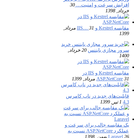
افزایش سرعت و امنیت…
30
خرداد, 1398
مقایسه Kestrel و IIS…
31 مرداد,
1399
خرید
سرور مجازی بایننس
20 خرداد,
1400
مقایسه Kestrel و IIS در
31 مرداد, 1399
ASP.NetCore
قابلیت‌های جدید در ناپ کامرس
4.3
1 تیر, 1399
یک مقایسه جالب برای سرعت و
عملکرد ASP.NetCore نسبت به
26 بهمن, 1398
Laravel