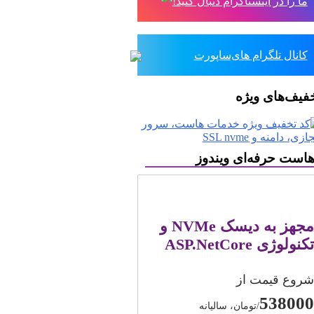
ما را در اینستاگرام دنبال کنید!
کانال تلگرام های‌ساپورت
فیف‌های ویژه
است حرفه‌ای ویندوز
مجهز به دیسک NVMe و
تکنولوژی ASP.NetCore
شروع قیمت از
538000
/تومان، سالیانه