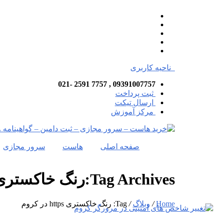
ناحیه کاربری
09391007757 , 7757 2591 -021
ثبت پرداخت
ارسال تیکت
مرکز آموزش
صفحه اصلی
هاست
سرور مجازی
Tag Archives:رنگ خاکستری https در کروم
Home
/
وبلاگ
/
Tag: رنگ خاکستری https در کروم