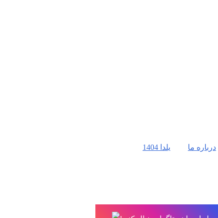
درباره ما
یلدا 1404