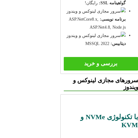
گواهینامه SSL:
رایگان!
برنامه نویسی:
ASP.NetCore8.x,
ASP.Net4.8, Node.js
دیتابیس:
MSSQL 2022
بررسی و خرید
رورهای مجازی لینوکس و
یندوز
با تکنولوژی NVMe و
KVM