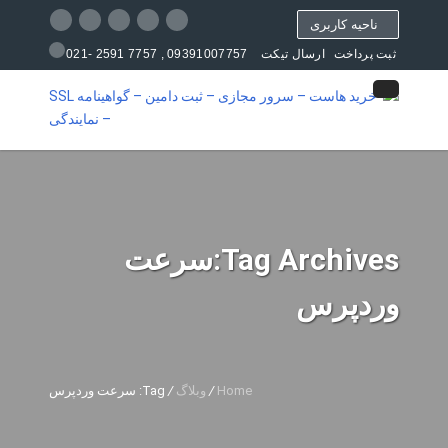
ناحیه کاربری
09391007757 , 7757 2591 -021
ثبت پرداخت
ارسال تیکت
مرکز آموزش
Tag Archives:سرعت
وردپرس
Home
/
وبلاگ
/
Tag: سرعت وردپرس