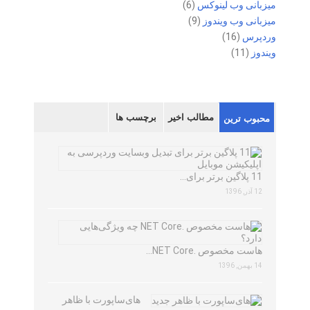
میزبانی وب لینوکس
(6)
میزبانی وب ویندوز
(9)
وردپرس
(16)
ویندوز
(11)
مطالب اخیر
برچسب ها
محبوب ترین
11 پلاگین برتر برای…
12 آذر, 1396
هاست مخصوص .NET Core…
14 بهمن, 1396
های‌ساپورت با ظاهر