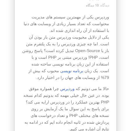
دیدگاه:
10 دیدگاه
وردپرس یکی از مهمترین سیستم های مدیریت
محتواست که تعداد بسیار زیادی از وبسایت های دنیا
با استفاده از آن راه اندازی شده اند.
یکی از دلایل محبوبیت وردپرس متن باز بودن آن
است. اما چه چیزی وردپرس را به یک پلتفرم متن
باز یا Open-Source تبدیل کرده است؟ پاسخ روشن
است، PHP! وردپرس مبتنی بر PHP است و با
استفاده از این زبان برنامه نویسی ساخته شده
است. یک زبان
برنامه نویسی
محبوب که بیش از
79% از وبسایت های جهان را در اختیار دارد.
حالا ما می دونیم که
وردپرس
چرا همواره موفق
بوده. در عین حال خیلی مهمه که بدونیم کدام نسخه
PHP بهترین عملکرد را در وردپرس ارایه می کند؟
برای پاسخ به این سوال ما یک آزمایش بر روی
نسخه های مختلف PHP و تعداد درخواست های
پردازش شده در ثانیه انجام داده ایم که در ادامه به
نتایج آن اشاره می کنیم.