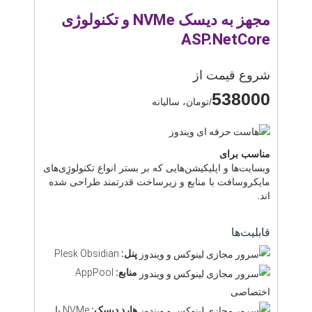
مجهز به دیسک NVMe و تکنولوژی
ASP.NetCore
شروع قیمت از
538000
/تومان، سالیانه
مناسب برای
وبسایت‌ها و اپلیکیشن‌هایی که بر بستر انواع تکنولوژِی‌های
مایکروسافت با منابع و زیرساخت قدرتمند طراحی شده
اند.
قابلیت‌ها
پنل:
Plesk Obsidian
منابع:
AppPool
اختصاصی
هارد دیسک:
NVMe با