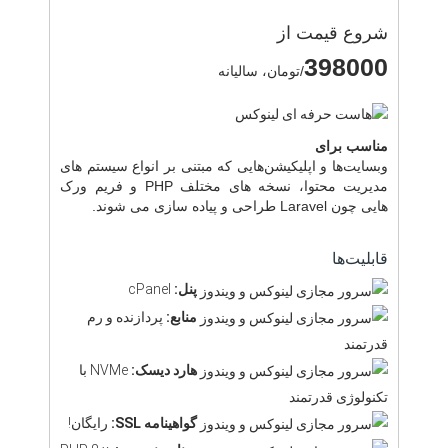
شروع قیمت از
398000
/تومان، سالیانه
مناسب برای
وبسایت‌ها و اپلیکیشن‌هایی که مبتنی بر انواع سیستم های
مدیریت محتوا، نسخه های مختلف PHP و فریم ورک
هایی چون Laravel طراحی و پیاده سازی می شوند.
قابلیت‌ها
پنل:
cPanel
منابع:
پردازنده و رم
قدرتمند
هارد دیسک:
NVMe با
تکنولوژی قدرتمند
گواهینامه SSL:
رایگان!