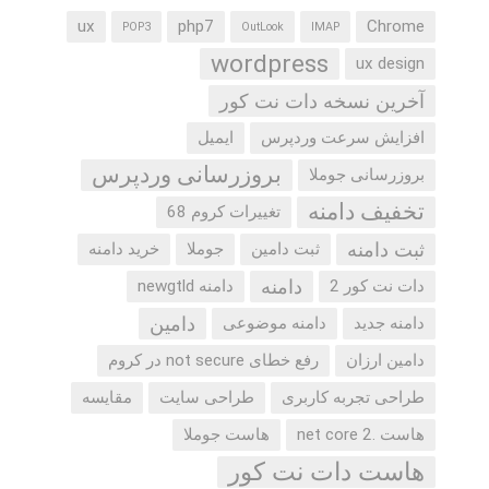
ux
php7
Chrome
POP3
OutLook
IMAP
wordpress
ux design
آخرین نسخه دات نت کور
افزایش سرعت وردپرس
ایمیل
بروزرسانی وردپرس
بروزرسانی جوملا
تخفیف دامنه
تغییرات کروم 68
ثبت دامنه
ثبت دامین
جوملا
خرید دامنه
دامنه
دات نت کور 2
دامنه newgtld
دامین
دامنه جدید
دامنه موضوعی
دامین ارزان
رفع خطای not secure در کروم
طراحی تجربه کاربری
طراحی سایت
مقایسه
هاست .net core 2
هاست جوملا
هاست دات نت کور