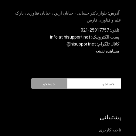
آدرس:
بلوار دکتر حسابی ، خیابان آرین ، خیابان فناوری ، پارک
علم و فناوری فارس
تلفن:
25917757-021
پست الکترونیک:
info at hisupport.net
کانال تلگرام:
hisupportnet@
مشاهده نقشه
جستجو
پشتیبانی
ناحیه کاربری