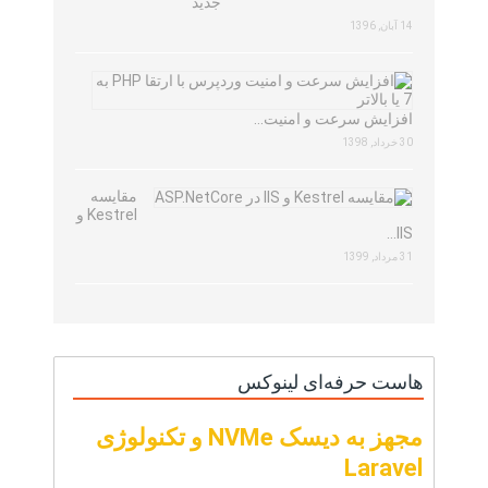
جدید
14 آبان, 1396
افزایش سرعت و امنیت…
30 خرداد, 1398
مقایسه
Kestrel و
IIS…
31 مرداد, 1399
هاست حرفه‌ای لینوکس
مجهز به دیسک NVMe و تکنولوژی
Laravel