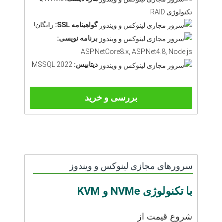
تکنولوژی RAID
گواهینامه SSL:
رایگان!
برنامه نویسی:
ASP.NetCore8.x, ASP.Net4.8, Node.js
دیتابیس:
MSSQL 2022
بررسی و خرید
سرورهای مجازی لینوکس و ویندوز
با تکنولوژی NVMe و KVM
شروع قیمت از