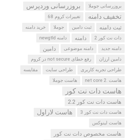
بروزرسانی وردپرس
بروزرسانی جوملا
تخفیف دامنه
تغییرات کروم 68
ثبت دامنه
ثبت دامین
جوملا
خرید دامنه
دامنه
دات نت کور 2
دامنه newgtld
دامین
دامنه جدید
دامنه موضوعی
دامین ارزان
رفع خطای not secure در کروم
طراحی تجربه کاربری
طراحی سایت
مقایسه
هاست .net core 2
هاست جوملا
هاست دات نت کور
هاست دات نت کور 2.2
هاست لاراول
هاست دات نت کور 3
هاست لینوکس
هاست مخصوص دات نت کور