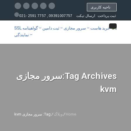
ناحیه کاربری
09391007757 , 7757 2591 -021
ثبت پرداخت
ارسال تیکت
مرکز آموزش
Tag Archives:سرور مجازی
kvm
Home
/
وبلاگ
/
Tag: سرور مجازی kvm