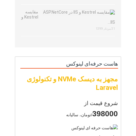
مقایسه
Kestrel و
IIS…
31 مرداد, 1399
هاست حرفه‌ای لینوکس
مجهز به دیسک NVMe و تکنولوژی
Laravel
شروع قیمت از
398000
/تومان، سالیانه