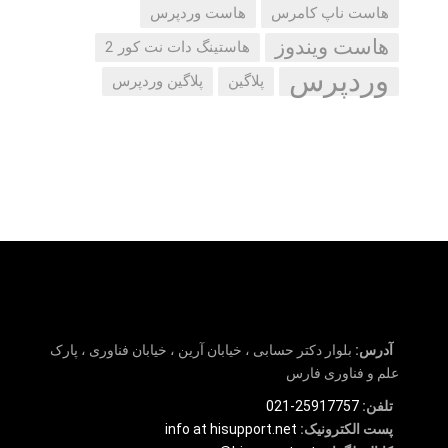
هاست ناپ کامرس
هاست وردپرس
هاست ویندوز
هاستینگ دات نت کور 2
وردپرس
پلاگین
پلاگین وردپرس
آدرس:
بلوار دکتر حسابی ، خیابان آرین ، خیابان فناوری ، پارک
علم و فناوری فارس
تلفن:
25917757-021
پست الکترونیک:
info at hisupport.net