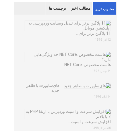
مطالب اخیر
برچسب ها
محبوب ترین
11 پلاگین برتر برای…
12 آذر, 1396
هاست مخصوص .NET Core…
14 بهمن, 1396
های‌ساپورت با ظاهر
جدید
14 آبان, 1396
افزایش سرعت و امنیت…
30 خرداد, 1398