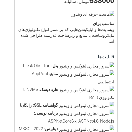
538000
/تومان، سالیانه
مناسب برای
وبسایت‌ها و اپلیکیشن‌هایی که بر بستر انواع تکنولوژِی‌های
مایکروسافت با منابع و زیرساخت قدرتمند طراحی شده
اند.
قابلیت‌ها
پنل:
Plesk Obsidian
منابع:
AppPool
اختصاصی
هارد دیسک:
NVMe با
تکنولوژی RAID
گواهینامه SSL:
رایگان!
برنامه نویسی:
ASP.NetCore8.x, ASP.Net4.8, Node.js
دیتابیس:
MSSQL 2022