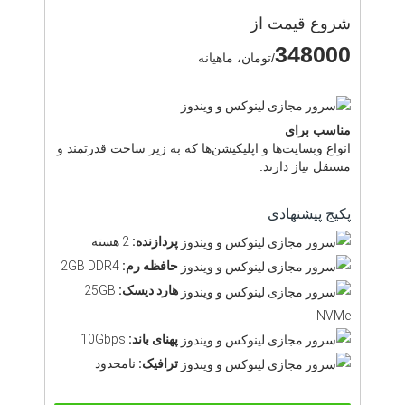
شروع قیمت از
348000
/تومان، ماهیانه
مناسب برای
انواع وبسایت‌ها و اپلیکیشن‌ها که به زیر ساخت قدرتمند و
مستقل نیاز دارند.
پکیج پیشنهادی
پردازنده:
2 هسته
حافظه رم:
2GB DDR4
هارد دیسک:
25GB
NVMe
پهنای باند:
10Gbps
ترافیک:
نامحدود