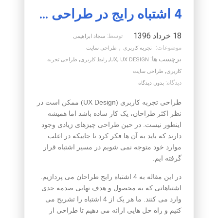
4 اشتباه رایج در طراحی تجربه کاربری-UX
18 خرداد 1396
توسط:
سجاد ابراهیمی
,
موضوعات:
تجربه کاربری
طراحی سایت
برچسب ها:
,
,
,
UX DESIGN
UX
رابط کاربری
طراحی تجربه
,
کاربری
طراحی سایت
دیدگاه:
بدون دیدگاه
طراحی تجربه کاربری (UX Design) ممکن است در
نظر اکثر طراحان، یک کار ساده باشد اما همیشه
اینطور نیست. در حین طراحی چیزهای زیادی وجود
دارند که باید به آن ها فکر کرد تا جاییکه در اغلب
موارد خود متوجه نمی شویم در مسیر اشتباه قرار
گرفته ایم.
در این مقاله به 4 اشتباه رایج طراحان می پردازیم.
اشتباهاتی که به محصول و هدف نهایی صدمه جدی
وارد می کنند. ما هر یک از 4 اشتباه را تشریح می
کنیم و راه حل هایی ارائه می دهیم تا طراحی از