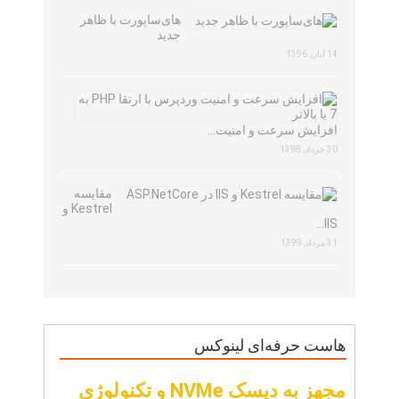
های‌ساپورت با ظاهر
جدید
14 آبان, 1396
افزایش سرعت و امنیت…
30 خرداد, 1398
مقایسه
Kestrel و
IIS…
31 مرداد, 1399
هاست حرفه‌ای لینوکس
مجهز به دیسک NVMe و تکنولوژی