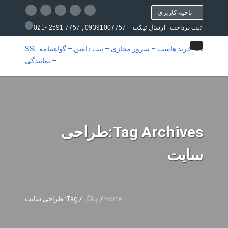
ناحیه کاربری
09391007757 , 7757 2591 -021
ثبت پرداخت
ارسال تیکت
مرکز آموزش
Tag Archives:طراحی
سایت
Home
/
وبلاگ
/
Tag: طراحی سایت