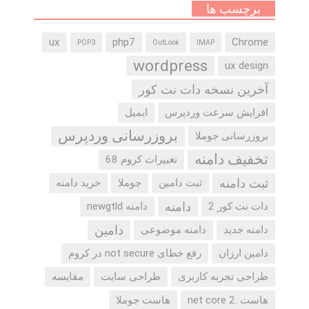
برچسب ها
ux
php7
Chrome
POP3
OutLook
IMAP
wordpress
ux design
آخرین نسخه دات نت کور
افزایش سرعت وردپرس
ایمیل
بروزرسانی وردپرس
بروزرسانی جوملا
تخفیف دامنه
تغییرات کروم 68
ثبت دامنه
ثبت دامین
جوملا
خرید دامنه
دامنه
دات نت کور 2
دامنه newgtld
دامین
دامنه جدید
دامنه موضوعی
دامین ارزان
رفع خطای not secure در کروم
طراحی تجربه کاربری
طراحی سایت
مقایسه
هاست .net core 2
هاست جوملا