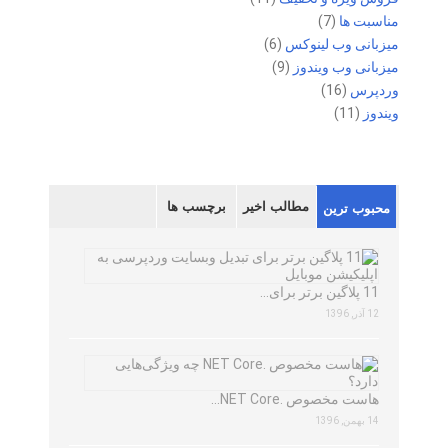
مناسبت ها
(7)
میزبانی وب لینوکس
(6)
میزبانی وب ویندوز
(9)
وردپرس
(16)
ویندوز
(11)
مطالب اخیر
برچسب ها
محبوب ترین
11 پلاگین برتر برای…
12 آذر, 1396
هاست مخصوص .NET Core…
14 بهمن, 1396