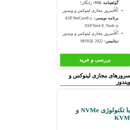
گواهینامه SSL:
رایگان!
برنامه نویسی:
ASP.NetCore8.x,
ASP.Net4.8, Node.js
دیتابیس:
MSSQL 2022
بررسی و خرید
رورهای مجازی لینوکس و
یندوز
با تکنولوژی NVMe و
KVM