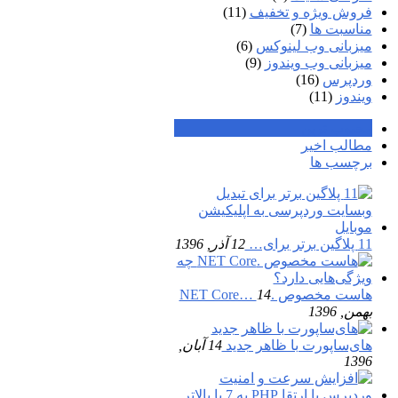
فروش ویژه و تخفیف
(11)
مناسبت ها
(7)
میزبانی وب لینوکس
(6)
میزبانی وب ویندوز
(9)
وردپرس
(16)
ویندوز
(11)
محبوب ترین
مطالب اخیر
برچسب ها
11 پلاگین برتر برای…
12 آذر, 1396
هاست مخصوص .NET Core…
14
بهمن, 1396
های‌ساپورت با ظاهر جدید
14 آبان,
1396