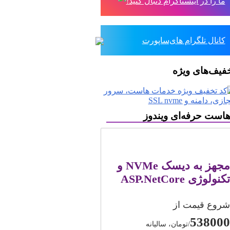
ما را در اینستاگرام دنبال کنید!
کانال تلگرام های‌ساپورت
فیف‌های ویژه
است حرفه‌ای ویندوز
مجهز به دیسک NVMe و
تکنولوژی ASP.NetCore
شروع قیمت از
538000
/تومان، سالیانه