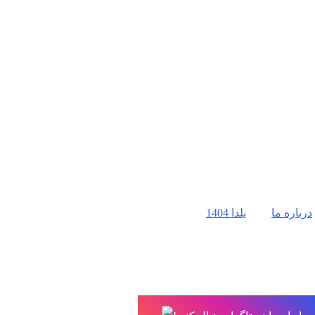
درباره ما
یلدا 1404