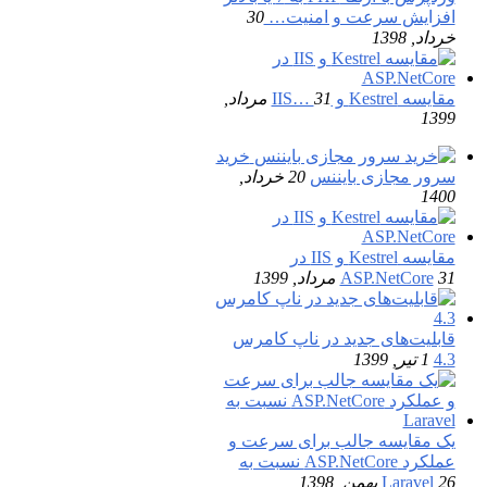
افزایش سرعت و امنیت…
30
خرداد, 1398
مقایسه Kestrel و IIS…
31 مرداد,
1399
خرید
سرور مجازی بایننس
20 خرداد,
1400
مقایسه Kestrel و IIS در
31 مرداد, 1399
ASP.NetCore
قابلیت‌های جدید در ناپ کامرس
4.3
1 تیر, 1399
یک مقایسه جالب برای سرعت و
عملکرد ASP.NetCore نسبت به
26 بهمن, 1398
Laravel