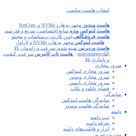
انتخاب هاست مناسب
هاست ویندوز
مجهز به هارد NVMe و .NetCore
هاست لینوکس ویژه
منابع اختصاصی، سریع و قدرتمند
هاست فروشگاهی
اوپن کارت، پرستاشاپ و مجنتو
هاست لینوکس
مجهز به هارد NVMe و لاراول
هاست وردپرس
بهینه شده، سرعت و راندمان بالا
هاست ناپ کامرس
سرعت، کیفیت
و پایداری بالا
سرور مجازی
سرور مجازی لینوکس
سرور مجازی ویندوز
سرور مجازی بایننس
فضای دانلود و بکاپ
نمایندگی
نمایندگی هاست لینوکس
نمایندگی هاست ویندوز
دامنه
ثبت دامنه
تعرفه دامنه
ابزار و قابلیت‌های دامنه
مدیریت سرور