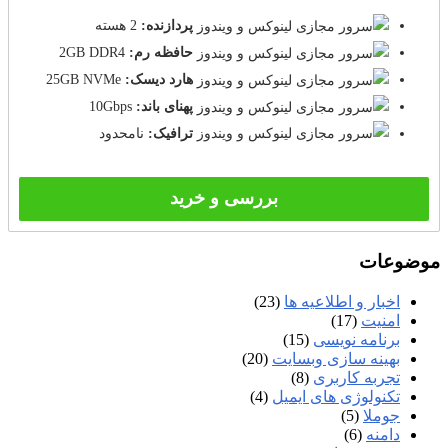
پردازنده:
2 هسته
حافظه رم:
2GB DDR4
هارد دیسک:
25GB NVMe
پهنای باند:
10Gbps
ترافیک:
نامحدود
بررسی و خرید
موضوعات
اخبار و اطلاعیه ها
(23)
امنیت
(17)
برنامه نویسی
(15)
بهینه سازی وبسایت
(20)
تجربه کاربری
(8)
تکنولوژی های ایمیل
(4)
جوملا
(5)
دامنه
(6)