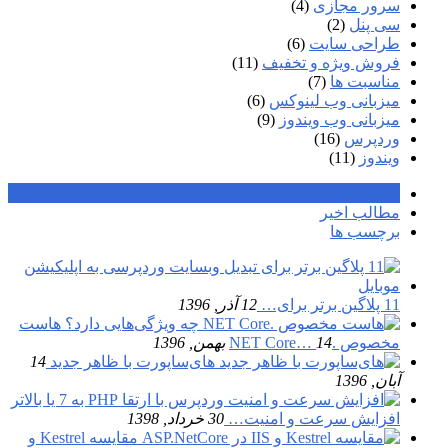
سرور مجازی
(4)
سی پنل
(2)
طراحی سایت
(6)
فروش ویژه و تخفیف
(11)
مناسبت ها
(7)
میزبانی وب لینوکس
(6)
میزبانی وب ویندوز
(9)
وردپرس
(16)
ویندوز
(11)
محبوب ترین
مطالب اخیر
برچسب ها
11 پلاگین برتر برای…
12 آذر, 1396
هاست
مخصوص .NET Core…
14 بهمن, 1396
های‌ساپورت با ظاهر جدید
14
آبان, 1396
افزایش سرعت و امنیت…
30 خرداد, 1398
مقایسه Kestrel و