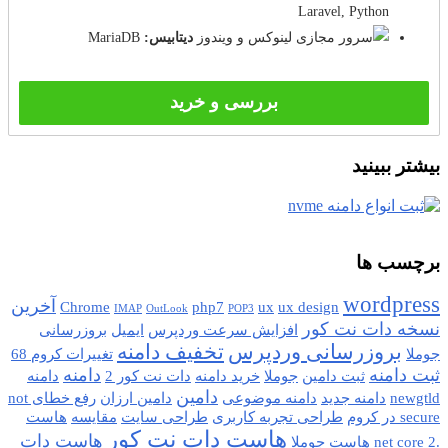
Laravel, Python
دیتابیس:
MariaDB
بررسی و خرید
بیشتر ببینید
برچسب ها
wordpress
آخرین
Chrome
php7
ux
ux design
IMAP
OutLook
POP3
نسخه دات نت کور
افزایش سرعت وردپرس
ایمیل
بروزرسانی
بروزرسانی وردپرس
تخفیف دامنه
جوملا
تغییرات کروم 68
ثبت دامنه
دامنه
ثبت دامین
جوملا
خرید دامنه
دات نت کور 2
دامنه
دامین
newgtld
دامنه جدید
دامنه موضوعی
دامین ارزان
رفع خطای not
secure در کروم
طراحی تجربه کاربری
طراحی سایت
مقایسه
هاست
هاست دات نت کور
هاست دات
.net core 2
هاست جوملا