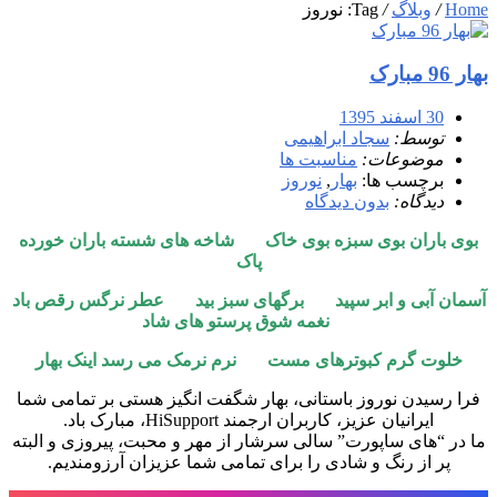
Home
/
وبلاگ
/
Tag: نوروز
بهار 96 مبارک
30 اسفند 1395
توسط:
سجاد ابراهیمی
موضوعات:
مناسبت ها
برچسب ها:
بهار
,
نوروز
دیدگاه:
بدون دیدگاه
بوی باران بوی سبزه بوی خاک شاخه های شسته باران خورده
پاک
آسمان آبی و ابر سپید برگهای سبز بید عطر نرگس رقص باد
نغمه شوق پرستو های شاد
خلوت گرم کبوترهای مست نرم نرمک می رسد اینک بهار
فرا رسیدن نوروز باستانی، بهار شگفت انگیز هستی بر تمامی شما
ایرانیان عزیز، کاربران ارجمند HiSupport، مبارک باد.
ما در “های ساپورت” سالی سرشار از مهر و محبت، پیروزی و البته
پر از رنگ و شادی را برای تمامی شما عزیزان آرزومندیم.