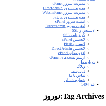
مدیریت سرور cPanel
مدیریت سرور DirectAdmin
مدیریت سرور WebsitePanel
مدیریت سرور ویندوز
امنیت سرور cPanel
امنیت سرور DirectAdmin
لایسنس و SSL
گواهینامه SSL
لایسنس cPanel
لایسنس Plesk
لایسنس Direct Admin
افزونه‌های cPanel
آرشیو نسخه‌های cPanel
درباره ما
وبلاگ
درباره ما
تماس با ما
شماره حساب
یلدا 1404
Tag Archives:نوروز