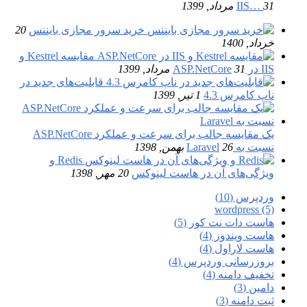
31 مرداد, 1399
IIS…
خرید سرور مجازی بایننس
20
خرداد, 1400
مقایسه Kestrel و
IIS در ASP.NetCore
31 مرداد, 1399
قابلیت‌های جدید در
ناپ کامرس 4.3
1 تیر, 1399
یک مقایسه جالب برای سرعت و عملکرد ASP.NetCore
نسبت به Laravel
26 بهمن, 1398
Redis و
ویژگی‌های آن در هاست لینوکس
20 مهر, 1398
وردپرس (10)
wordpress (5)
هاست دات نت کور (5)
هاست ویندوز (4)
هاست لاراول (4)
بروزرسانی وردپرس (4)
تخفیف دامنه (4)
دامین (3)
ثبت دامنه (3)