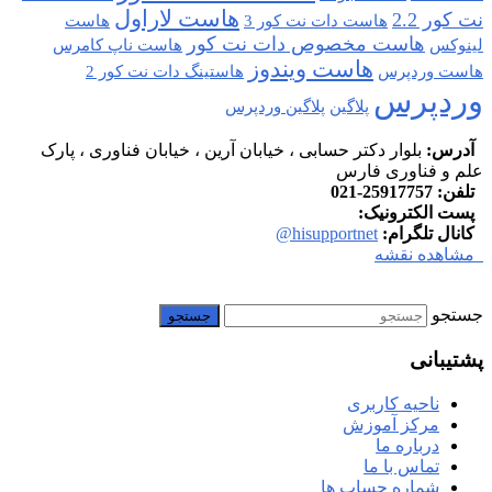
هاست لاراول
نت کور 2.2
هاست دات نت کور 3
هاست
هاست مخصوص دات نت کور
لینوکس
هاست ناپ کامرس
هاست ویندوز
هاست وردپرس
هاستینگ دات نت کور 2
وردپرس
پلاگین
پلاگین وردپرس
آدرس:
بلوار دکتر حسابی ، خیابان آرین ، خیابان فناوری ، پارک
علم و فناوری فارس
تلفن:
25917757-021
پست الکترونیک:
info at hisupport.net
کانال تلگرام:
hisupportnet@
مشاهده نقشه
جستجو
پشتیبانی
ناحیه کاربری
مرکز آموزش
درباره ما
تماس با ما
شماره حساب ها