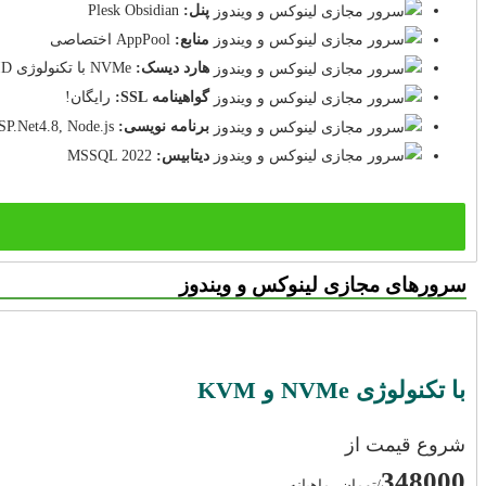
پنل:
Plesk Obsidian
منابع:
AppPool اختصاصی
هارد دیسک:
NVMe با تکنولوژی RAID
گواهینامه SSL:
رایگان!
برنامه نویسی:
P.Net4.8, Node.js
دیتابیس:
MSSQL 2022
سرورهای مجازی لینوکس و ویندوز
با تکنولوژی NVMe و KVM
شروع قیمت از
348000
/تومان، ماهیانه