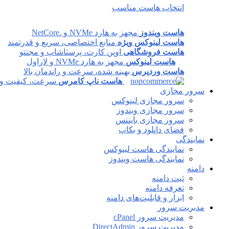
انتخاب هاست مناسب
هاست ویندوز
مجهز به هارد NVMe و .NetCore
هاست لینوکس ویژه
منابع اختصاصی، سریع و قدرتمند
هاست فروشگاهی
اوپن کارت، پرستاشاپ و مجنتو
هاست لینوکس
مجهز به هارد NVMe و لاراول
هاست وردپرس
بهینه شده، سرعت و راندمان بالا
هاست ناپ کامرس
سرعت، کیفیت و پا
سرور مجازی
سرور مجازی لینوکس
سرور مجازی ویندوز
سرور مجازی بایننس
فضای دانلود و بکاپ
نمایندگی
نمایندگی هاست لینوکس
نمایندگی هاست ویندوز
دامنه
ثبت دامنه
تعرفه دامنه
ابزار و قابلیت‌های دامنه
مدیریت سرور
مدیریت سرور cPanel
مدیریت سرور DirectAdmin