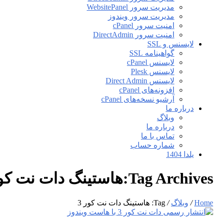
مدیریت سرور WebsitePanel
مدیریت سرور ویندوز
امنیت سرور cPanel
امنیت سرور DirectAdmin
لایسنس و SSL
گواهینامه SSL
لایسنس cPanel
لایسنس Plesk
لایسنس Direct Admin
افزونه‌های cPanel
آرشیو نسخه‌های cPanel
درباره ما
وبلاگ
درباره ما
تماس با ما
شماره حساب
یلدا 1404
Tag Archives:هاستینگ دات نت کور 3
Home
/
وبلاگ
/
Tag: هاستینگ دات نت کور 3