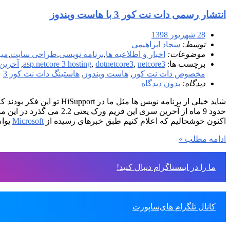
انتشار رسمی دات نت کور 3 با هاست ویندوز
28 شهریور 1398
توسط:
سجاد ابراهیمی
موضوعات:
اخبار و اطلاعیه ها
,
برنامه نویسی
,
طراحی سایت
,
میز
برچسب ها:
netcore3
,
dotnetcore3
,
asp.netcore 3 hosting
,
آخرین
مخصوص دات نت کور
,
هاست ویندوز
,
هاستینگ دات نت کور 3
دیدگاه:
بدون دیدگاه
شاید خیلی از برنامه نویس ها مثل ما در HiSupport تو این فکر بودند که بالاخره کی قراره
حدود 9 ماه از آخرین سری این فریم ورک یعنی 2.2 می گذرد در این مدت زیر مجموعه‌های این نسخه تا 2.2.7 منتشر شدند و ما نیز در فواصل زمانی مختلف در سرورهای HiSupport تقدیم حضورتان کردیم.
اکنون خوشحالیم که اعلام کنیم طبق خبرهای رسیده از
Microsoft
یواش 
ادامه مطلب »
ما را در اینستاگرام دنبال کنید!
کانال تلگرام های‌ساپورت