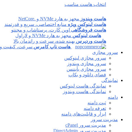
انتخاب هاست مناسب
هاست ویندوز
مجهز به هارد NVMe و .NetCore
هاست لینوکس ویژه
منابع اختصاصی، سریع و قدرتمند
هاست فروشگاهی
اوپن کارت، پرستاشاپ و مجنتو
هاست لینوکس
مجهز به هارد NVMe و لاراول
هاست وردپرس
بهینه شده، سرعت و راندمان بالا
هاست ناپ کامرس
سرعت، کیفیت و پا
سرور مجازی
سرور مجازی لینوکس
سرور مجازی ویندوز
سرور مجازی بایننس
فضای دانلود و بکاپ
نمایندگی
نمایندگی هاست لینوکس
نمایندگی هاست ویندوز
دامنه
ثبت دامنه
تعرفه دامنه
ابزار و قابلیت‌های دامنه
مدیریت سرور
مدیریت سرور cPanel
مدیریت سرور DirectAdmin