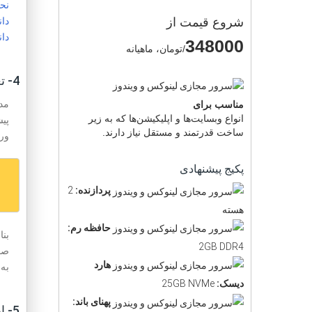
نحوه 
دانلو
شروع قیمت از
دانلو
348000
/تومان، ماهیانه
4- تغییر پیشوند جداول دیتابیس (table_prefix)
مد
مناسب برای
انواع وبسایت‌ها و اپلیکیشن‌ها که به زیر
پی
ساخت قدرتمند و مستقل نیاز دارند.
ورد
پکیج پیشنهادی
پردازنده:
2
هسته
حافظه رم:
2GB DDR4
هارد
به 
دیسک:
25GB NVMe
پهنای باند:
5- ایمن سازی پوشه wp-admin