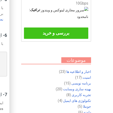
10Gbps
با
ترافیک:
برا
نامحدود
نح
بررسی و خرید
6- ایمن سازی wp-config.php
با 
موضوعات
اخبار و اطلاعیه ها
(23)
امنیت
(17)
برنامه نویسی
(15)
بهینه سازی وبسایت
(20)
7- ایمن سازی wp-includes
تجربه کاربری
(8)
تکنولوژی های ایمیل
(4)
ایمن کردن پوشه s
جوملا
(5)
s.
دامنه
(6)