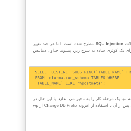
لات
SQL Injection
مطرح شده است. اما هر چند تغییر
رای یک کوئری ساده به شرح زیر، پیشوند جداول دیتابیس
SELECT DISTINCT SUBSTRING(`TABLE_NAME` FR
FROM information_schema.TABLES WHERE

حمله SQL Injection جلوگیری نمی کند بلکه تنها یک مرحله کار را به تاخیر می اندازد. با این حال در
صورت تمایل می توانید پیشوند جداول دیتابیس را در هنگام نصب وردپرس یا حتی پس از آن با استفاده از افزونه Change DB Prefix از wp