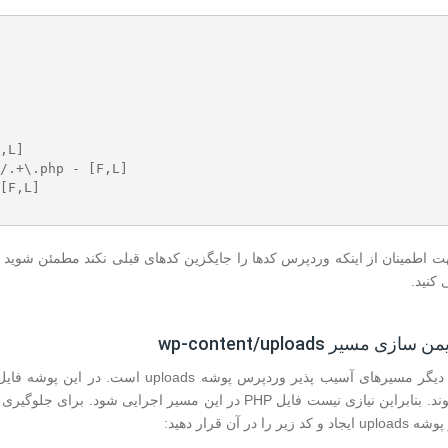
,L]

/.+\.php - [F,L]

[F,L]

 اطمینان از اینکه وردپرس کدها را جایگزین کدهای قبلی نکند مطمئن شوید کده
 کنید.
از دیگر مسیرهای آسیب پذیر وردپرس پو
up ایجاد و کد زیر را در آن قرار دهید: