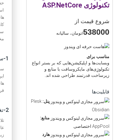
تکنولوژی ASP.NetCore
اس
ها
شروع قیمت از
538000
سا
/تومان، سالیانه
مخ
مناسب برای
1-سطح دسترسی فایل ها و پوشه ها
وبسایت‌ها و اپلیکیشن‌هایی که بر بستر انواع
سط
تکنولوژِی‌های مایکروسافت با منابع و
زیرساخت قدرتمند طراحی شده اند.
این
ها
قرا
قابلیت‌ها
پنل:
Plesk
2-تغییر آدرس لاگین، نام کاربری و رمز عبور Admin
Obsidian
منابع:
AppPool اختصاصی
هارد
زیر