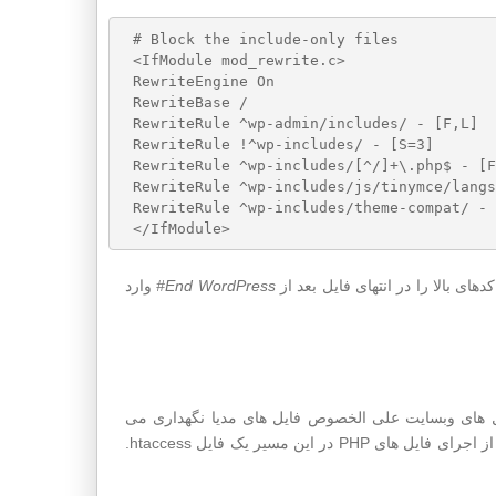
# Block the include-only files

<IfModule mod_rewrite.c>

RewriteEngine On

RewriteBase /

RewriteRule ^wp-admin/includes/ - [F,L]

RewriteRule !^wp-includes/ - [S=3]

RewriteRule ^wp-includes/[^/]+\.php$ - [F
RewriteRule ^wp-includes/js/tinymce/langs
RewriteRule ^wp-includes/theme-compat/ - 
ای بالا را در انتهای فایل بعد از
End WordPress#
وارد
شه uploads است. در این پوشه فایل های وبسایت علی الخصوص فایل های مدیا نگهداری می
شوند. بنابراین نیازی نیست فایل PHP در این مسیر اجرایی شود. برای جلوگیری از اجرای فایل های PHP در این مسیر یک فایل htaccess.