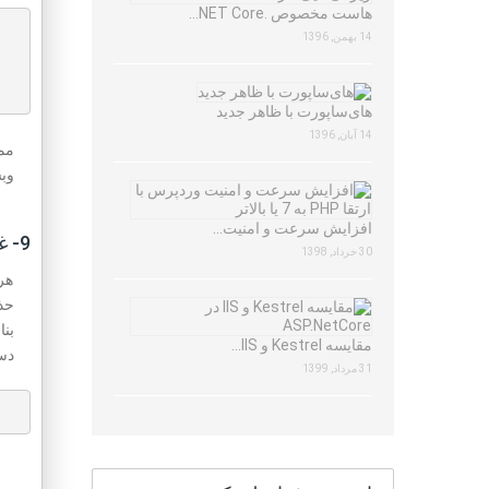
هاست مخصوص .NET Core…
14 بهمن, 1396
های‌ساپورت با ظاهر جدید
14 آبان, 1396
وبس
افزایش سرعت و امنیت…
9- غیر فعال کردن قابلیت ویرایش فایل از طریق وردپرس
30 خرداد, 1398
هر
حذ
مقایسه Kestrel و IIS…
دست
31 مرداد, 1399