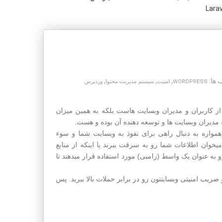
Larav
ها:
,
,
,
WORDPRESS
امنیت
سیستم مدیریت محتوا
وردپرس
ز کاربران و مدیران وبسایت هاست بلکه به همین میزان
مدیران وبسایت ها و توسعه دهنده آن بوده و هست.
همواره به دنبال راهی برای نفوذ به وبسایت شما و سوء
میخوان اطلاعات شما رو به سرقت ببرند یا اینکه از منابع
 به عنوان یک واسط (زامبی) مورد استفاده قرار میدهند تا
 ضریب امنیتی وبسایتتون رو در برابر حملات بالا ببرید. پس