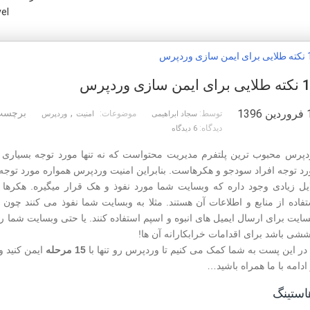
el
ایمن سازی وردپرس
1396
,
برچسب 
توسط:
موضوعات:
سجاد ابراهیمی
امنیت
وردپرس
دیدگاه:
6 دیدگاه
دپرس محبوب ترین پلتفرم مدیریت محتواست که نه تنها مورد توجه بسیاری ا
رد توجه افراد سودجو و هکرهاست. بنابراین امنیت وردپرس همواره مورد توجه 
ایل زیادی وجود داره که وبسایت شما مورد نفوذ و هک قرار میگیره. هکرها 
تفاده از منابع و اطلاعات آن هستند. مثلا به وبسایت شما نفوذ می کنند چون 
ایت برای ارسال ایمیل های انبوه و اسپم استفاده کنند. یا حتی وبسایت شما رو
ششی باشد برای اقدامات خرابکارانه آن ها!
 در این پست به شما کمک می کنیم تا وردپرس رو تنها با
15 مرحله
ایمن کنید و
ادامه با ما همراه باشید…