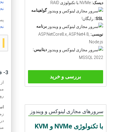
نح
دیسک:
NVMe با تکنولوژی RAID
نح
گواهینامه
SSL:
رایگان!
پس
برنامه
نح
نویسی:
ASP.NetCore8.x, ASP.Net4.8,
Node.js
دیتابیس:
MSSQL 2022
3- فعال سازی ورود 2 مرحله ای
بررسی و خرید
می 
رو
استفا
سرورهای مجازی لینوکس و ویندوز
در
با تکنولوژی NVMe و KVM
مبتن