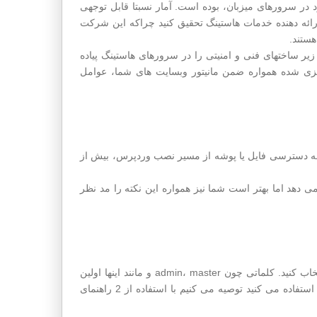
ود در سرورهای میزبان، بوده است. آمار نسبتا قابل توجهی
رائه دهنده خدمات هاستینگ تحقیق کنید چراکه این شرکت
هستند.
 بیش از 10 سال تجربه، نه تنها کلیه زیر ساختهای فنی و امنیتی را در سرورهای هاستینگ پیاده
یزی شده همواره ضمن مانیتور وبسایت های شما، عوامل
چه دسترسی فایل یا پوشه از مسیر نصب وردپرس، بیش از
ی دهد اما بهتر است شما نیز همواره این نکته را مد نظر
تلاش کنید یک نام کاربری غیر قابل حدس برای ورود به پنل ادمین وردپرس، انتخاب کنید. کلماتی چون admin، master و مانند اینها اولین
عامل در نفوذ به وبسایت شما هستند. اگر هنوز از نام کاربری و رمز عبور ساده استفاده می کنید توصیه می کنیم با استفاده از 2 راهنمای