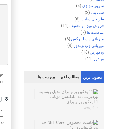
سرور مجازی
(4)
سی پنل
(2)
طراحی سایت
(6)
فروش ویژه و تخفیف
(11)
مناسبت ها
(7)
میزبانی وب لینوکس
(6)
میزبانی وب ویندوز
(9)
وردپرس
(16)
ویندوز
(11)
جهت
مطالب اخیر
برچسب ها
محبوب ترین
می
8- ایمن سازی مسیر wp-content/uploads
11 پلاگین برتر برای…
12 آذر, 1396
در پوشه loads