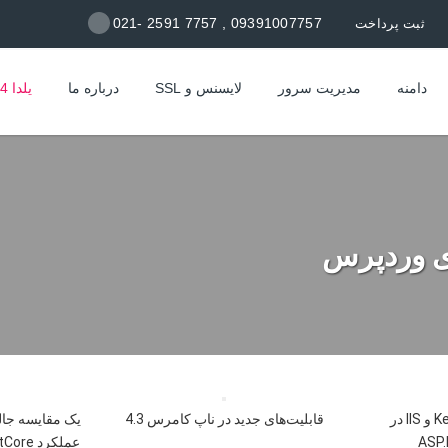
09391007757 , 7757 2591 -021
ثبت پرداخت
دامنه
مدیریت سرور
لایسنس و SSL
درباره ما
یلدا 1404
مقایسه Kestrel و IIS در
قابلیت‌های جدید در ناپ کامرس 4.3
یک مقایسه جا
ASP.