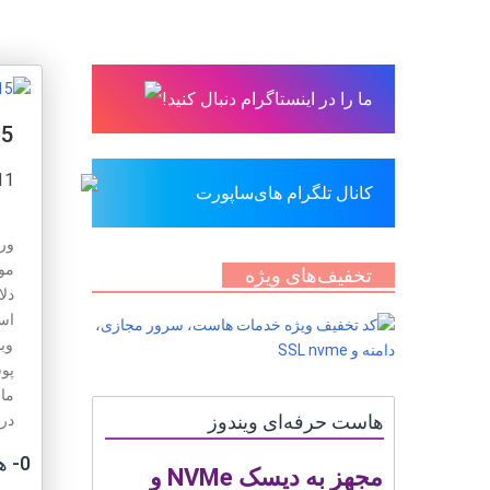
ما را در اینستاگرام دنبال کنید!
15 نکته طلایی برای 
11 فروردین 
کانال تلگرام های‌ساپورت
ور
مو
تخفیف‌های ویژه
دل
اس
وبس
پو
ما
هاست حرفه‌ای ویندوز
در 
0- هاستینگ
مجهز به دیسک NVMe و