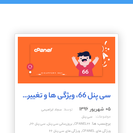
سی پنل 66، ویژگی ها و تغییرات
05 شهریور 1396
توسط:
سجاد ابراهیمی
موضوعات:
سی پنل
برچسب ها:
,
,
,
CPANEL66
بروزرسانی سی پنل
سی پنل 66
,
ویژگی های CPANEL
ویژگی های سی پنل 66