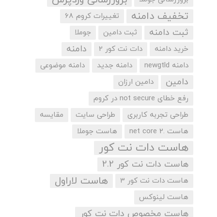
تخفیف دامنه
تغییرات کروم 68
ثبت دامنه
ثبت دامین
جوملا
دامنه
خرید دامنه
دات نت کور 2
دامنه newgtld
دامنه جدید
دامنه موضوعی
دامین
دامین ارزان
رفع خطای not secure در کروم
طراحی تجربه کاربری
طراحی سایت
مقایسه
هاست .net core 2
هاست جوملا
هاست دات نت کور
هاست دات نت کور 2.2
هاست لاراول
هاست دات نت کور 3
هاست لینوکس
هاست مخصوص دات نت کور