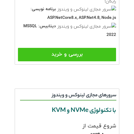
رایگان!
برنامه نویسی:
ASP.NetCore8.x, ASP.Net4.8, Node.js
دیتابیس:
MSSQL
2022
بررسی و خرید
سرورهای مجازی لینوکس و ویندوز
با تکنولوژی NVMe و KVM
شروع قیمت از