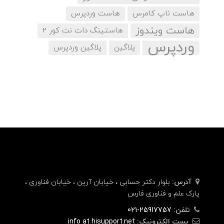
هاست ناپ کامرس
هاست وردپرس
هاست ویندوز
هاستینگ دات نت کور 2
وردپرس
پلاگین
پلاگین وردپرس
آدرس:
بلوار دکتر حسابی ، خیابان آرین ، خیابان فناوری ،
پارک علم و فناوری فارس
تلفن:
25917757-021
پست الکترونیک:
info at hisupport.net