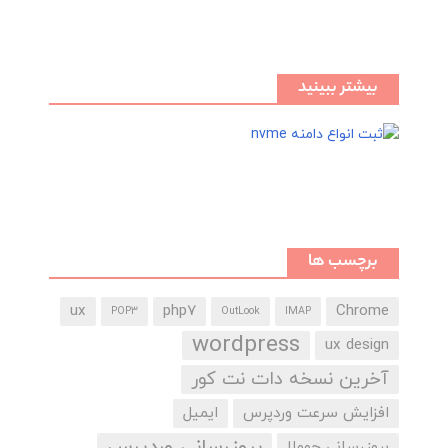
بیشتر ببینید
برچسب ها
ux
php7
Chrome
POP3
OutLook
IMAP
wordpress
ux design
آخرین نسخه دات نت کور
افزایش سرعت وردپرس
ایمیل
بروزرسانی وردپرس
بروزرسانی جوملا