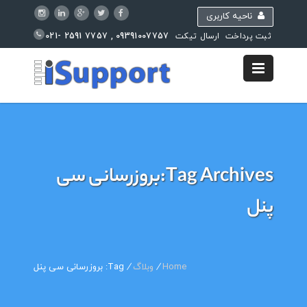
ناحیه کاربری
09391007757 , 7757 2591 -021
ثبت پرداخت
ارسال تیکت
مرکز آموزش
Tag Archives:بروزرسانی سی
پنل
Home
/
وبلاگ
/
Tag: بروزرسانی سی پنل