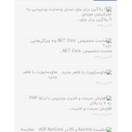
11 پلاگین برتر برای…
12 آذر, 1396
هاست مخصوص .NET Core…
14 بهمن, 1396
های‌ساپورت با ظاهر
جدید
14 آبان, 1396
افزایش سرعت و امنیت…
30 خرداد, 1398
مقایسه