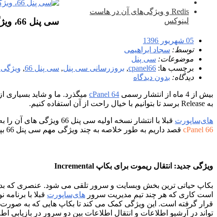
Redis و ویژگی‌های آن در هاست
سی پنل 66، ویژگی ها و تغییرات
لینوکس
05 شهریور 1396
توسط:
سجاد ابراهیمی
موضوعات:
سی پنل
برچسب ها:
cpanel66
,
بروزرسانی سی پنل
,
سی پنل 66
,
ویژگی های 
دیدگاه:
بدون دیدگاه
بیش از 4 ماه از انتشار رسمی
cPanel 64
به Release برسد تا بتوانیم با خیال راحت از آن استفاده کنیم.
های‌ساپورت
قبلا با انتشار نسخه اولیه سی پنل 66 ویژگی های آن را به طور کامل در
cPanel 66
قصد داریم به طور خلاصه به چند ویژگی مهم سی پنل 66 بپردازیم پس اگر 5 دقیقه وقت دارید شما را دعوت به مطالعه ادامه مقاله می کنیم…
ویژگی جدید: انتقال ریموت برای بکاپ Incremental
است کاری که هر چند تیم مدیریت سرور
های‌ساپورت
قبلا با برنامه 
تواند در آرشیو اطلاعات و انتقال اطلاعات بین دو سرور در بازیابی اط