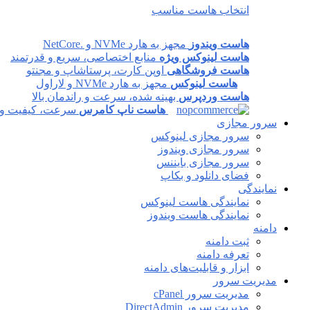
انتخاب هاست مناسب
هاست ویندوز
مجهز به هارد NVMe و .NetCore
هاست لینوکس ویژه
منابع اختصاصی، سریع و قدرتمند
هاست فروشگاهی
اوپن کارت، پرستاشاپ و مجنتو
هاست لینوکس
مجهز به هارد NVMe و لاراول
هاست وردپرس
بهینه شده، سرعت و راندمان بالا
هاست ناپ کامرس
سرعت، کیفیت و پا
سرور مجازی
سرور مجازی لینوکس
سرور مجازی ویندوز
سرور مجازی بایننس
فضای دانلود و بکاپ
نمایندگی
نمایندگی هاست لینوکس
نمایندگی هاست ویندوز
دامنه
ثبت دامنه
تعرفه دامنه
ابزار و قابلیت‌های دامنه
مدیریت سرور
مدیریت سرور cPanel
مدیریت سرور DirectAdmin