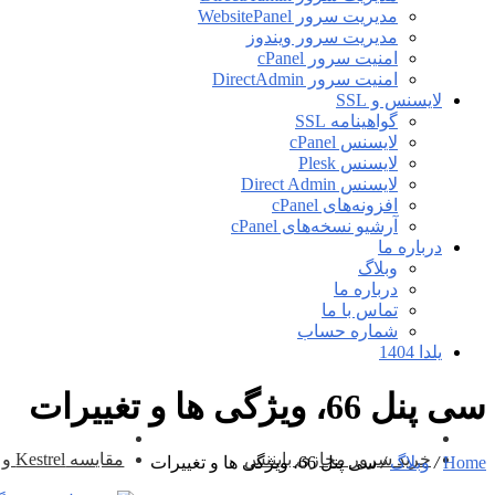
مدیریت سرور WebsitePanel
مدیریت سرور ویندوز
امنیت سرور cPanel
امنیت سرور DirectAdmin
لایسنس و SSL
گواهینامه SSL
لایسنس cPanel
لایسنس Plesk
لایسنس Direct Admin
افزونه‌های cPanel
آرشیو نسخه‌های cPanel
درباره ما
وبلاگ
درباره ما
تماس با ما
شماره حساب
یلدا 1404
سی پنل 66، ویژگی ها و تغییرات
خرید سرور مجازی بایننس
مقایسه Kestrel و IIS در ASP.NetCore
Home
/
وبلاگ
/
سی پنل 66، ویژگی ها و تغییرات