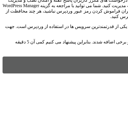
ه درخواست های مکرر کاربران پاسخ گفته و امکان نصب و مدیریت
وردپرس از طریق پنل cPanel را در نسخه 66 فراهم کرده است. از این پس می توانید با مراجعه مستقیم به سی پنل، وردپرس را نصب و البته مدیریت کنید. شما می توانید با مراجعه به گزینه WordPress Manager
 نگران فراموش کردن رمز عبور وردپرس نباشید، هر چند محافظت از
رس کنید.
 از قدرتمندترین سرویس ها در استفاده از وردپرس است. جهت
اما تغییرات سی پنل در نسخه 66 تنها به این موارد ختم نمیشود. سی پنل 10 تغییر دیگر نیز در نسخه جدید ایجاد کرده است. برخی بهبود یافته و برخی اضافه شدند. بنابراین پیشنهاد می کنیم کمی آن 5 دقیقه