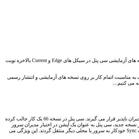
میگذرد. ما و شاید بسیاری از دوستداران سی پنل بی صبرانه منتظر این بودیم که بعد از انتشار نسخه های آزمایشی سی پنل در سیکل های Edge و Current بالاخره نوبت
 به مناسبت اتمام کار بر روی نسخه های آزمایشی و انتشار رسمی
بکاپ حیاتی ترین بخش وبسایت و سرور تلقی می شود. عنصری که بدون وجود آن، وبسایت و اطلاعات کاربران همواره در معرض خطرات جبران ناپذیر قرار می گیرند. سی پنل در نسخه 66 یک کار جالب کرده
در نسخه جدید، سی پنل به عنوان یک آپشن در اختیار مدیران سرور
قرار گرفته است. این ویژگی کمک می کند تا بکاپ هایی که به صورت Incremental ذخیره و نگهداری می شوند بتوانند در بستری امن با قابلیت Sync خودکار به سرور یا محلی دیگر منتقل گردند. این ویژگی می