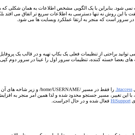
ه فشرده یا زیپ نمی شود. بنابراین با یک الگویی مشخص اطلاعات به همان شک
فت با این روش نه تنها دسترسی به اطلاعات سریع تر اتفاق می افتد بلک
تر در سرور است که منجر به ارتقا عملکرد وبسایت ها می شود.
EasyApac روز به روز ساده تر می شود. در سی پنل 66 شما می توانید براحتی از تنظیمات فعلی یک بکاپ
ای بعضا خسته کننده، تنظیمات سرور اول را عینا در سرور دوم کپی و
htaccess.
را فقط در مسیر /ome/USERNAME
 می شد، با این تغییر، مسیر جستجو محدود شده و لذا همین امر منجر 
ای
HiSupport
فعال شده و در حال اجراست.