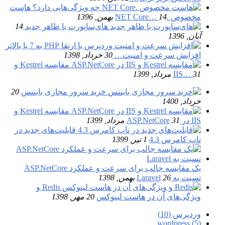
هاست
مخصوص .NET Core…
14 بهمن, 1396
های‌ساپورت با ظاهر جدید
14
آبان, 1396
افزایش سرعت و امنیت…
30 خرداد, 1398
مقایسه Kestrel و
31 مرداد, 1399
IIS…
خرید سرور مجازی بایننس
20
خرداد, 1400
مقایسه Kestrel و
IIS در ASP.NetCore
31 مرداد, 1399
قابلیت‌های جدید در
ناپ کامرس 4.3
1 تیر, 1399
یک مقایسه جالب برای سرعت و عملکرد ASP.NetCore
نسبت به Laravel
26 بهمن, 1398
Redis و
ویژگی‌های آن در هاست لینوکس
20 مهر, 1398
وردپرس (10)
wordpress (5)