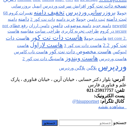
نسخه دات نت کور
افزایش سرعت وردپرس
ایمیل
بروزرسانی
بروزرسانی وردپرس
تخفیف دامنه
جوملا
تغییرات کروم 68
ثبت دامنه
دامنه
ثبت دامین
جوملا
خرید دامنه
دات نت کور 2
دامنه
دامین
newgtld
دامنه جدید
دامنه موضوعی
دامین ارزان
رفع خطای not
secure در کروم
طراحی تجربه کاربری
طراحی سایت
مقایسه
هاست
هاست دات نت کور
هاست دات
.net core 2
هاست جوملا
هاست لاراول
نت کور 2.2
هاست دات نت کور 3
هاست
هاست مخصوص دات نت کور
لینوکس
هاست ناپ کامرس
هاست ویندوز
هاست وردپرس
هاستینگ دات نت کور 2
وردپرس
پلاگین
پلاگین وردپرس
آدرس:
بلوار دکتر حسابی ، خیابان آرین ، خیابان فناوری ، پارک
علم و فناوری فارس
تلفن:
25917757-021
پست الکترونیک:
info at hisupport.net
کانال تلگرام:
hisupportnet@
مشاهده نقشه
جستجو