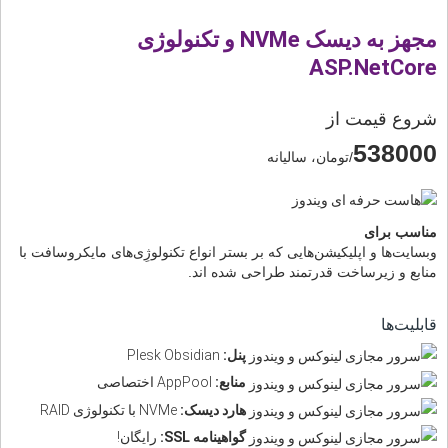
مجهز به دیسک NVMe و تکنولوژی
ASP.NetCore
شروع قیمت از
538000
/تومان، سالیانه
مناسب برای
وبسایت‌ها و اپلیکیشن‌هایی که بر بستر انواع تکنولوژِی‌های مایکروسافت با
منابع و زیرساخت قدرتمند طراحی شده اند.
قابلیت‌ها
پنل:
Plesk Obsidian
منابع:
AppPool اختصاصی
هارد دیسک:
NVMe با تکنولوژی RAID
گواهینامه SSL:
رایگان!