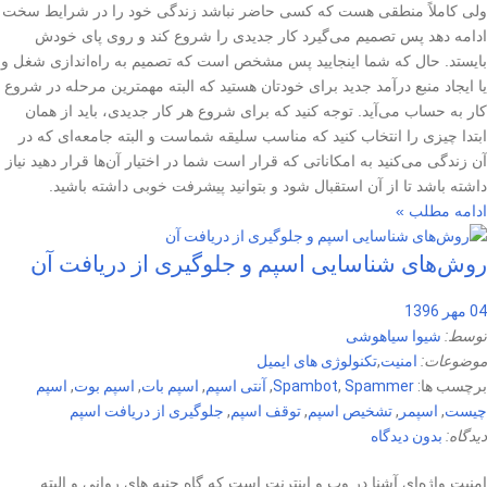
ولی کاملاً منطقی هست که کسی حاضر نباشد زندگی خود را در شرایط سخت
ادامه دهد پس تصمیم می‌گیرد کار جدیدی را شروع کند و روی پای خودش
بایستد. حال که شما اینجایید پس مشخص است که تصمیم به راه‌اندازی شغل و
یا ایجاد منبع درآمد جدید برای خودتان هستید که البته مهمترین مرحله در شروع
کار به حساب می‌آید. توجه کنید که برای شروع هر کار جدیدی، باید از همان
ابتدا چیزی را انتخاب کنید که مناسب سلیقه شماست و البته جامعه‌ای که در
آن زندگی می‌کنید به امکاناتی که قرار است شما در اختیار آن‌ها قرار دهید نیاز
داشته باشد تا از آن استقبال شود و بتوانید پیشرفت خوبی داشته باشید.
ادامه مطلب »
روش‌های شناسایی اسپم و جلوگیری از دریافت آن
04 مهر 1396
توسط:
شیوا سیاهوشی
موضوعات:
امنیت
,
تکنولوژی های ایمیل
برچسب ها:
Spammer
,
Spambot
,
آنتی اسپم
,
اسپم بات
,
اسپم بوت
,
اسپم
چیست
,
اسپمر
,
تشخیص اسپم
,
توقف اسپم
,
جلوگیری از دریافت اسپم
دیدگاه:
بدون دیدگاه
امنیت واژه‌ای آشنا در وب و اینترنت است که گاه جنبه های روانی و البته