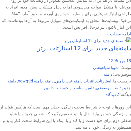
این مسأله باز هم برای به نمایش گذاشتن تصاویر در وبسایت خود بر روی
موبایل، با مشکل مواجه می‌شویم. اما به دلیل مشکلات پیش آمده، افراد به
طراحی اپلیکیشن‌هایی برای وبسایت خود روی آوردند و طبق آمار، 47%
ترافیک وبسایت‌ها متعلق به اپلیکیشن‌های موبایل مربوط به آن‌ها بوده‌است که
این آمار تاکنون نیز درحال افزایش است.
ادامه مطلب »
دامنه‌های جدید برای 12 استارتاپ برتر
18 مهر 1396
توسط:
شیوا سیاهوشی
موضوعات:
دامنه
برچسب ها:
استارتاپ
,
انتخاب دامنه
,
ثبت دامین
,
دامنه
,
دامنه newgtld
,
دامنه
جدید
,
دامنه موضوعی
,
دامین مناسب
,
نحوه ثبت دامین
دیدگاه:
2 دیدگاه
این روزها با توجه با شرایط سخت زندگی، خیلی مهم است که هرکس بتواند از
پس زندگی خود بر بیاید. حال یا باید تصمیم بگیرد که شغلی جدید و یا شاید
شغلی دوم برای خود دست و پا کند و یا اینکه با این شرایط سخت کنار بیاید و
همینطور به زندگی خود ادامه دهد.