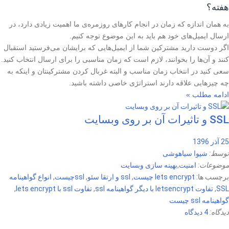
هفته؟
به همان اندازه که زمان در انجام کارهای روزمره‌ی ما اهمیت زیادی دارد، در
ارسال ایمیل‌های خود هم باید به این موضوع توجه کنیم.
اگر دوست دارید مشترکین شما از ایمیل‌هایی که برایشان می‌فرستید استقبال
کنند و آن‌ها را بخوانند، لازم است که زمان مناسبی را برای ارسال انتخاب کنید.
سعی کنید در انتخاب زمان مناسب و البته غربال کردن مشترکینتان و اینکه به
چه چیزهایی علاقه دارند استراتژی خاصی داشته باشید.
ادامه مطلب »
SSL و تاثیرات آن‌ بر روی وبسایت
25 آذر 1396
توسط:
شیوا سیاهوشی
موضوعات:
امنیت
,
بهینه سازی وبسایت
برچسب ها:
lets encrypt چیست
,
ssl و ارتقا سئو
,
sslچیست
,
انواع گواهینامه
SSL
,
تفاوت letsencrypt با دیگر گواهینامه ssl
,
تفاوت ssl با lets encrypt
,
گواهینامه ssl چیست
دیدگاه:
4 دیدگاه