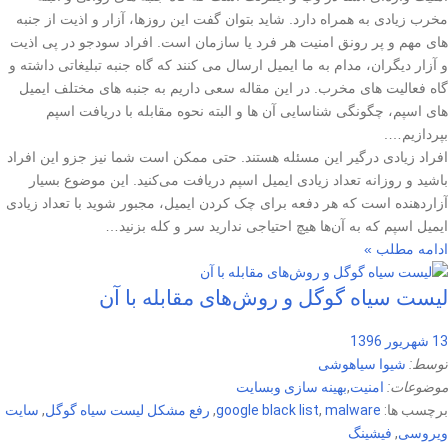
مخرب زیادی به همراه دارد. شاید بتوان گفت این روزها، آزار و اذیت از جنبه
های مهم و پر رونق امنیت هر فرد یا سازمان است. افراد سودجو در پی اذیت
و آزار دیگران، مدام به ما ایمیل ارسال می کنند که گاه جنبه تبلیغاتی داشته و
گاه فعالیت های مخرب. در این مقاله سعی داریم به جنبه های مختلف ایمیل
های اسپم، چگونگی شناسایی آن ها و البته نحوه مقابله با دریافت اسپم
بپردازیم….
افراد زیادی درگیر این مسئله هستند. حتی ممکن است شما نیز جزو این افراد
باشید و روزانه تعداد زیادی ایمیل اسپم دریافت می‌کنید. این موضوع بسیار
آزاردهنده است که هر دفعه برای چک کردن ایمیل، مجبور شوید با تعداد زیادی
ایمیل اسپم که به آن‌ها هیچ احتیاجی ندارید سر و کله بزنید…
ادامه مطلب »
لیست سیاه گوگل و روش‌های مقابله با آن
13 شهریور 1396
توسط:
شیوا سیاهوشی
موضوعات:
امنیت
,
بهینه سازی وبسایت
برچسب ها:
malware
,
google black list
,
رفع مشکل لیست سیاه گوگل
,
سایت
ویروسی
,
فیشینگ