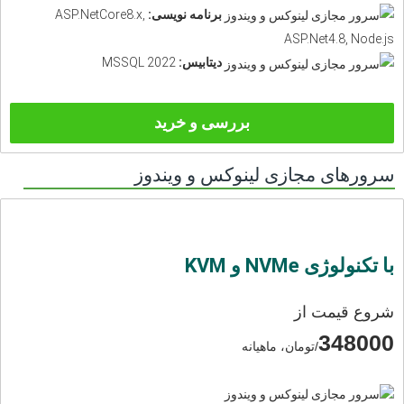
برنامه نویسی:
ASP.NetCore8.x,
ASP.Net4.8, Node.js
دیتابیس:
MSSQL 2022
بررسی و خرید
سرورهای مجازی لینوکس و ویندوز
با تکنولوژی NVMe و KVM
شروع قیمت از
348000
/تومان، ماهیانه