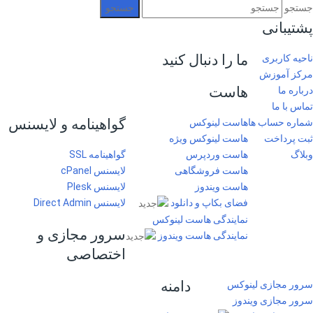
جستجو
پشتیبانی
ما را دنبال کنید
ناحیه کاربری
مرکز آموزش
هاست
درباره ما
تماس با ما
گواهینامه و لایسنس
شماره حساب ها
هاست لینوکس
ثبت پرداخت
هاست لینوکس ویژه
وبلاگ
هاست وردپرس
گواهینامه SSL
هاست فروشگاهی
لایسنس cPanel
هاست ویندوز
لایسنس Plesk
فضای بکاپ و دانلود
لایسنس Direct Admin
نمایندگی هاست لینوکس
سرور مجازی و
نمایندگی هاست ویندوز
اختصاصی
دامنه
سرور مجازی لینوکس
سرور مجازی ویندوز