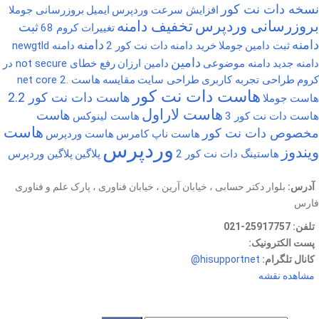
نسخه دات نت کور
افزایش سرعت وردپرس
ایمیل
بروزرسانی جوملا
بروزرسانی وردپرس
تخفیف دامنه
ثبت
تغییرات کروم 68
دامنه
دامنه
ثبت دامین
جوملا
خرید دامنه
دات نت کور 2
دامنه newgtld
دامین
دامنه جدید
دامنه موضوعی
دامین ارزان
رفع خطای not secure در
کروم
طراحی تجربه کاربری
طراحی سایت
مقایسه
هاست .net core 2
هاست دات نت کور
هاست دات نت کور 2.2
هاست جوملا
هاست لاراول
هاست
هاست دات نت کور 3
هاست لینوکس
هاست
مخصوص دات نت کور
هاست ناپ کامرس
هاست وردپرس
وردپرس
ویندوز
هاستینگ دات نت کور 2
پلاگین
پلاگین وردپرس
آدرس:
بلوار دکتر حسابی ، خیابان آرین ، خیابان فناوری ، پارک علم و فناوری
فارس
تلفن:
25917757-021
پست الکترونیک:
info at hisupport.net
کانال تلگرام:
hisupportnet@
مشاهده نقشه