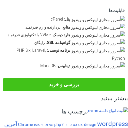
قابلیت‌ها
پنل:
cPanel
منابع:
پردازنده و رم قدرتمند
هارد دیسک:
NVMe با تکنولوژی قدرتمند
گواهینامه SSL:
رایگان!
برنامه نویسی:
PHP 8.x, Laravel,
Python
دیتابیس:
MariaDB
بررسی و خرید
بیشتر ببینید
برچسب ها
wordpress
آخرین
Chrome
php7
ux
ux design
IMAP
OutLook
POP3