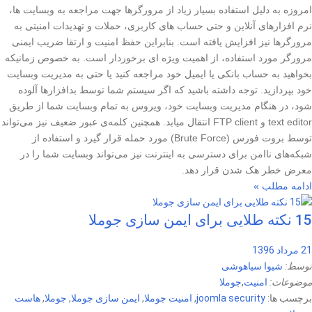
امروزه به دلیل استفاده بسیار زیاد از مرورگرها جهت مراجعه به وبسایت ها،
نرم افزارهای آنلاین و حتی حساب های کاربری، حملات و تهدیدات امنیتی به
مرورگرها نیز افزایش یافته است. بنابراین حفظ امنیت و ارتقا ضریب ایمنی
مرورگر مورد استفاده، از اهمیت ویژه ای برخوردار است. به خصوص زمانیکه
بخواهید به حساب بانکی یا ایمیل خود مراجعه کنید یا حتی به مدیریت وبسایت
خود بپردازید. توجه داشته باشید که اگر سیستم شما توسط بدافزارها آلوده
شود، در هنگام مدیریت وبسایت خود، ویروس به تمام وبسایت شما از طریق
text editor و FTP client انتقال میابد. همچنین کلمه‌ی عبور ضعیف نیز می‌تواند
توسط بروت فورس (Brute Force) مورد حمله قرار گیرد و استفاده از
شبکه‌های ناامن برای دسترسی به اینترنت نیز می‌تواند وبسایت شما را در
معرض خطر هک شدن قرار دهد.
ادامه مطلب »
15 نکته طلایی برای ایمن سازی جوملا
21 مرداد 1396
توسط:
شیوا سیاهوشی
موضوعات:
امنیت
,
جوملا
برچسب ها:
joomla security
,
امنیت جوملا
,
ایمن سازی جوملا
,
جوملا
,
هاست