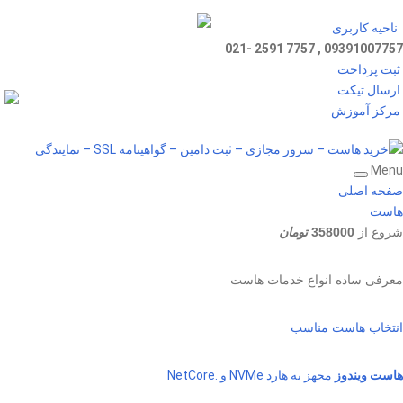
ناحیه کاربری
09391007757 , 7757 2591 -021
ثبت پرداخت
ارسال تیکت
مرکز آموزش
Menu
صفحه اصلی
هاست
شروع از
358000
تومان
معرفی ساده انواع خدمات هاست
انتخاب هاست مناسب
هاست ویندوز
مجهز به هارد NVMe و .NetCore