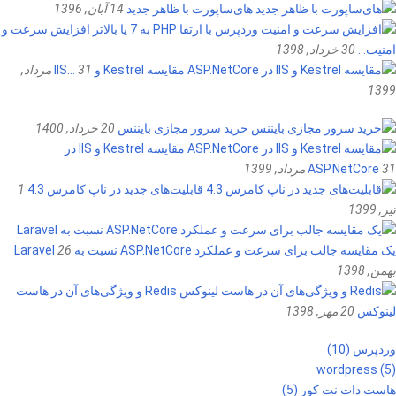
های‌ساپورت با ظاهر جدید
14 آبان, 1396
افزایش سرعت و
امنیت…
30 خرداد, 1398
مقایسه Kestrel و IIS…
31 مرداد,
1399
خرید سرور مجازی بایننس
20 خرداد, 1400
مقایسه Kestrel و IIS در
31 مرداد, 1399
ASP.NetCore
قابلیت‌های جدید در ناپ کامرس 4.3
1
تیر, 1399
یک مقایسه جالب برای سرعت و عملکرد ASP.NetCore نسبت به Laravel
26
بهمن, 1398
Redis و ویژگی‌های آن در هاست
لینوکس
20 مهر, 1398
وردپرس (10)
wordpress (5)
هاست دات نت کور (5)