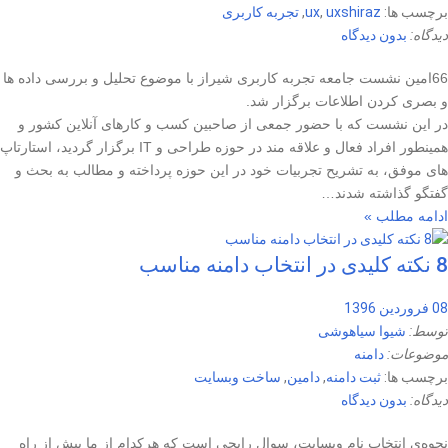
برچسب ها:
uxshiraz
,
ux
,
تجربه کاربری
دیدگاه:
بدون دیدگاه
66امین نشست جامعه تجربه کاربری شیراز با موضوع تحلیل و بررسی داده ها
و بصری کردن اطلاعات برگزار شد.
در این نشست که با حضور جمعی از صاحبین کسب و کارهای آنلاین کشور و
همینطور افراد فعال و علاقه مند در حوزه طراحی و IT برگزار گردید، استارتاپ
های موفق، به تشریح تجربیات خود در این حوزه پرداخته و مطالب به بحث و
گفتگو گذاشته شدند…
ادامه مطلب »
8 نکته کلیدی در انتخاب دامنه مناسب
08 فروردین 1396
توسط:
شیوا سیاهوشی
موضوعات:
دامنه
برچسب ها:
ثبت دامنه
,
دامین
,
ساخت وبسایت
دیدگاه:
بدون دیدگاه
نحوه‌ی انتخاب نام وبسایت، سوال رایجی است که هرکدام از ما ‌پیش از راه