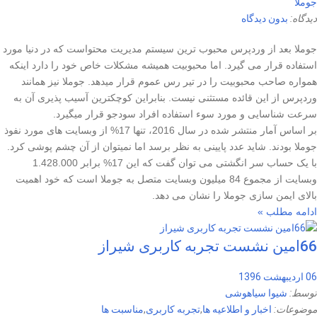
جوملا
دیدگاه:
بدون دیدگاه
جوملا بعد از وردپرس محبوب ترین سیستم مدیریت محتواست که در دنیا مورد
استفاده قرار می گیرد. اما محبوبیت همیشه مشکلات خاص خود را دارد اینکه
همواره صاحب محبوبیت را در تیر رس عموم قرار میدهد. جوملا نیز همانند
وردپرس از این قائده مستثنی نیست. بنابراین کوچکترین آسیب پذیری آن به
سرعت شناسایی و مورد سوء استفاده افراد سودجو قرار میگیرد.
بر اساس آمار منتشر شده در سال 2016، تنها 17% از وبسایت های مورد نفوذ
جوملا بودند. شاید عدد پایینی به نظر برسد اما نمیتوان از آن چشم پوشی کرد.
با یک حساب سر انگشتی می توان گفت که این 17% برابر 1.428.000
وبسایت از مجموع 84 میلیون وبسایت متصل به جوملا است که خود اهمیت
بالای ایمن سازی جوملا را نشان می دهد.
ادامه مطلب »
66امین نشست تجربه کاربری شیراز
06 اردیبهشت 1396
توسط:
شیوا سیاهوشی
موضوعات:
اخبار و اطلاعیه ها
,
تجربه کاربری
,
مناسبت ها