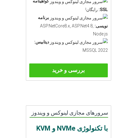
گواهینامه
SSL:
رایگان!
برنامه
نویسی:
ASP.NetCore8.x, ASP.Net4.8,
Node.js
دیتابیس:
MSSQL 2022
بررسی و خرید
سرورهای مجازی لینوکس و ویندوز
با تکنولوژی NVMe و KVM