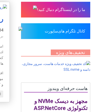
ما را در اینستاگرام دنبال کنید!
ر
04 مهر 6
کانال تلگرام های‌ساپورت
بر
امن
تخفیف‌های ویژه
اذی
که
ها 
افر
موض
و 
هاست حرفه‌ای ویندوز
ا
مجهز به دیسک NVMe و
تکنولوژی ASP.NetCore