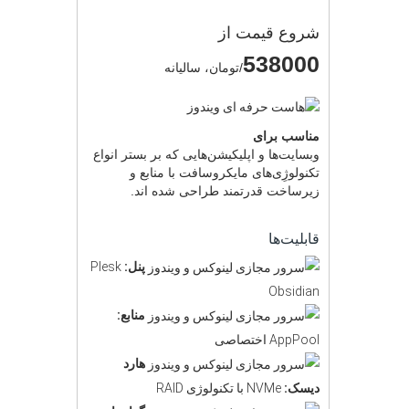
شروع قیمت از
538000
/تومان، سالیانه
مناسب برای
وبسایت‌ها و اپلیکیشن‌هایی که بر بستر انواع
تکنولوژِی‌های مایکروسافت با منابع و
زیرساخت قدرتمند طراحی شده اند.
قابلیت‌ها
پنل:
Plesk
Obsidian
منابع:
AppPool اختصاصی
هارد
دیسک:
NVMe با تکنولوژی RAID