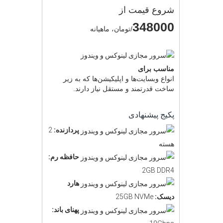
شروع قیمت از
348000
/تومان، ماهیانه
مناسب برای
انواع وبسایت‌ها و اپلیکیشن‌ها که به زیر
ساخت قدرتمند و مستقل نیاز دارند.
پکیج پیشنهادی
پردازنده:
2
هسته
حافظه رم:
2GB DDR4
هارد
دیسک:
25GB NVMe
پهنای باند: