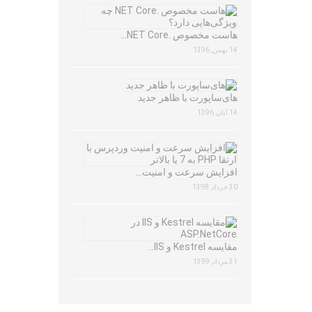
هاست مخصوص .NET Core…
14 بهمن, 1396
های‌ساپورت با ظاهر جدید
14 آبان, 1396
افزایش سرعت و امنیت…
30 خرداد, 1398
مقایسه Kestrel و IIS…
31 مرداد, 1399