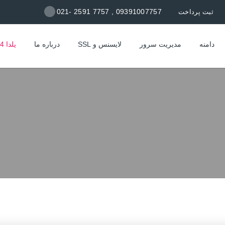
09391007757 , 7757 2591 -021
ثبت پرداخت
دامنه
مدیریت سرور
لایسنس و SSL
درباره ما
یلدا 1404