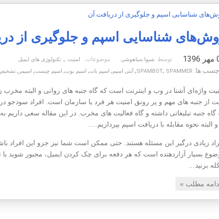
وش‌های شناسایی اسپم و جلوگیری از دری
139
,
توسط:
موضوعات:
شیوا سیاهوشی
امنیت
تکنولوژی های ایمیل
چسب ها:
,
,
,
,
,
,
,
SPAMMER
SPAMBOT
آنتی اسپم
اسپم بات
اسپم بوت
اسپم چیست
اسپمر
تشخیص 
یت واژه‌ای آشنا در وب و اینترنت است که گاه جنبه های روانی و البته مخرب زی
ت از جنبه های مهم و پر رونق امنیت هر فرد یا سازمان است. افراد سودجو در پ
 گاه جنبه تبلیغاتی داشته و گاه فعالیت های مخرب. در این مقاله سعی داریم 
و البته نحوه مقابله با دریافت اسپم بپردازیم….
اد زیادی درگیر این مسئله هستند. حتی ممکن است شما نیز جزو این افراد باشید
وع بسیار آزاردهنده است که هر دفعه برای چک کردن ایمیل، مجبور شوید با تعدا
کله بزنید…
دامه مطلب »