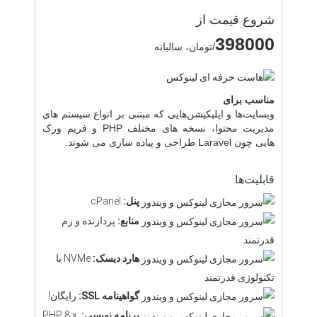
شروع قیمت از
398000
/تومان، سالیانه
مناسب برای
وبسایت‌ها و اپلیکیشن‌هایی که مبتنی بر انواع سیستم های
مدیریت محتوا، نسخه های مختلف PHP و فریم ورک
هایی چون Laravel طراحی و پیاده سازی می شوند.
قابلیت‌ها
پنل:
cPanel
منابع:
پردازنده و رم
قدرتمند
هارد دیسک:
NVMe با
تکنولوژی قدرتمند
گواهینامه SSL:
رایگان!
برنامه نویسی:
PHP 8.x,