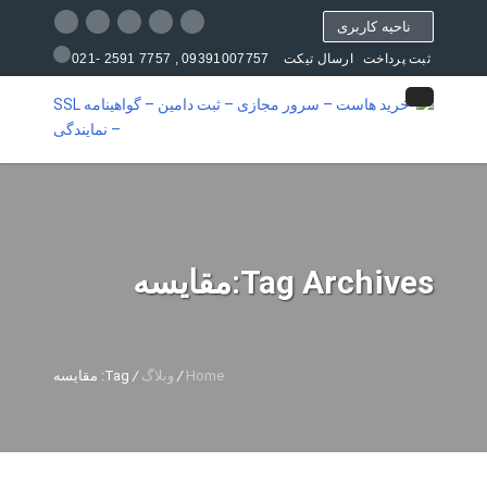
ناحیه کاربری
09391007757 , 7757 2591 -021
ثبت پرداخت
ارسال تیکت
مرکز آموزش
Tag Archives:مقایسه
Home
/
وبلاگ
/
Tag: مقایسه