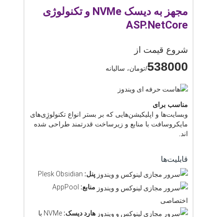
مجهز به دیسک NVMe و تکنولوژی
ASP.NetCore
شروع قیمت از
538000
/تومان، سالیانه
مناسب برای
وبسایت‌ها و اپلیکیشن‌هایی که بر بستر انواع تکنولوژِی‌های
مایکروسافت با منابع و زیرساخت قدرتمند طراحی شده
اند.
قابلیت‌ها
پنل:
Plesk Obsidian
منابع:
AppPool
اختصاصی
هارد دیسک:
NVMe با