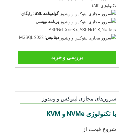
تکنولوژی RAID
گواهینامه SSL:
رایگان!
برنامه نویسی:
ASP.NetCore8.x, ASP.Net4.8, Node.js
دیتابیس:
MSSQL 2022
بررسی و خرید
سرورهای مجازی لینوکس و ویندوز
با تکنولوژی NVMe و KVM
شروع قیمت از