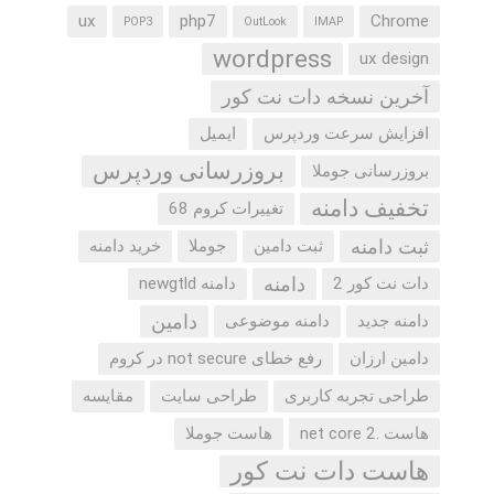
ux
php7
Chrome
POP3
OutLook
IMAP
wordpress
ux design
آخرین نسخه دات نت کور
افزایش سرعت وردپرس
ایمیل
بروزرسانی وردپرس
بروزرسانی جوملا
تخفیف دامنه
تغییرات کروم 68
ثبت دامنه
ثبت دامین
جوملا
خرید دامنه
دامنه
دات نت کور 2
دامنه newgtld
دامین
دامنه جدید
دامنه موضوعی
دامین ارزان
رفع خطای not secure در کروم
طراحی تجربه کاربری
طراحی سایت
مقایسه
هاست .net core 2
هاست جوملا
هاست دات نت کور