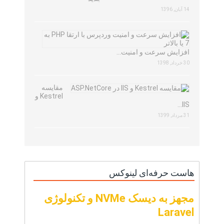
14 آبان, 1396
افزایش سرعت و امنیت…
30 خرداد, 1398
مقایسه
Kestrel و
IIS…
31 مرداد, 1399
هاست حرفه‌ای لینوکس
مجهز به دیسک NVMe و تکنولوژی
Laravel