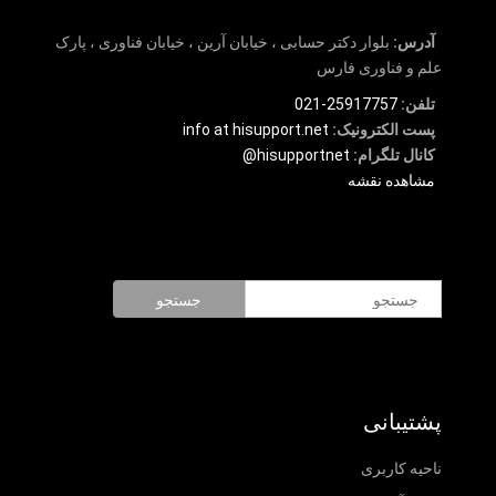
آدرس:
بلوار دکتر حسابی ، خیابان آرین ، خیابان فناوری ، پارک
علم و فناوری فارس
تلفن:
25917757-021
پست الکترونیک:
info at hisupport.net
کانال تلگرام:
hisupportnet@
مشاهده نقشه
جستجو
پشتیبانی
ناحیه کاربری