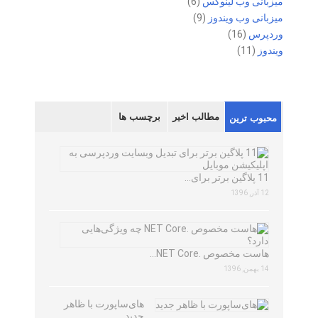
میزبانی وب لینوکس
(6)
میزبانی وب ویندوز
(9)
وردپرس
(16)
ویندوز
(11)
مطالب اخیر
برچسب ها
محبوب ترین
11 پلاگین برتر برای…
12 آذر, 1396
هاست مخصوص .NET Core…
14 بهمن, 1396
های‌ساپورت با ظاهر
جدید