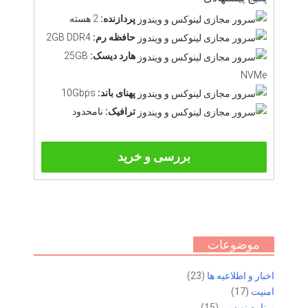
پردازنده:
2 هسته
حافظه رم:
2GB DDR4
هارد دیسک:
25GB
NVMe
پهنای باند:
10Gbps
ترافیک:
نامحدود
بررسی و خرید
موضوعات
اخبار و اطلاعیه ها
(23)
امنیت
(17)
برنامه نویسی
(15)