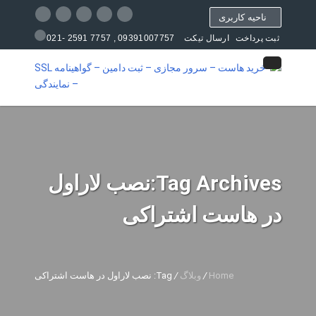
ناحیه کاربری
09391007757 , 7757 2591 -021
ثبت پرداخت
ارسال تیکت
مرکز آموزش
Tag Archives:نصب لاراول
در هاست اشتراکی
Home
/
وبلاگ
/
Tag: نصب لاراول در هاست اشتراکی