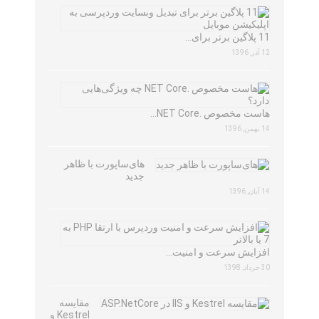
11 پلاگین برتر برای…
12 آذر, 1396
هاست مخصوص .NET Core…
14 بهمن, 1396
های‌ساپورت با ظاهر
جدید
14 آبان, 1396
افزایش سرعت و امنیت…
30 خرداد, 1398
مقایسه
Kestrel و