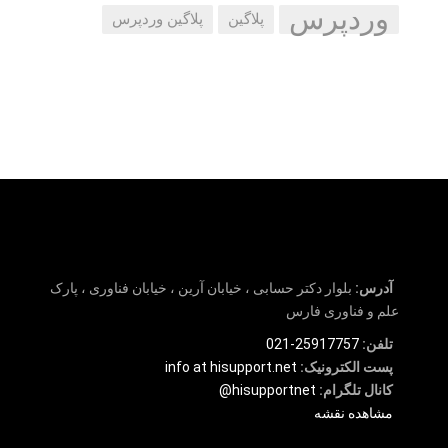
وردپرس
پلاگین
پلاگین وردپرس
آدرس:
بلوار دکتر حسابی ، خیابان آرین ، خیابان فناوری ، پارک
علم و فناوری فارس
تلفن:
25917757-021
پست الکترونیک:
info at hisupport.net
کانال تلگرام:
hisupportnet@
مشاهده نقشه