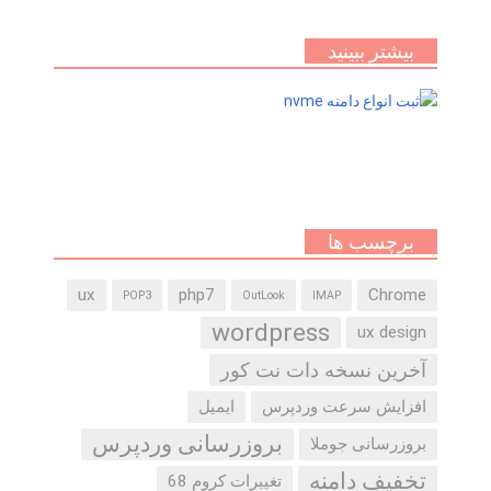
بیشتر ببینید
برچسب ها
ux
php7
Chrome
POP3
OutLook
IMAP
wordpress
ux design
آخرین نسخه دات نت کور
افزایش سرعت وردپرس
ایمیل
بروزرسانی وردپرس
بروزرسانی جوملا
تخفیف دامنه
تغییرات کروم 68