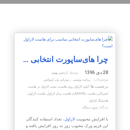
چرا های‌ساپورت انتخابی مناسب برای هاست لاراول است؟
28 دی 1396
توسط:
اردشیر بهبود
,
موضوعات:
برنامه نویسی
میزبانی وب لینوکس
برچسب ها:
,
آپلود لاراول روی هاست
نصب لاراول در هاست
,
,
,
,
اشتراکی
هاست LARAVEL
هاست برای لاراول
هاست لاراول
هاستینگ لاراول
دیدگاه:
بدون دیدگاه
با افزایش محبوبیت
لاراول
، تعداد استفاده کنندگان
این فریم ورک محبوب روز به روز افزایش یافته و