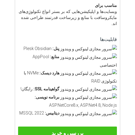
مناسب برای
وبسایت‌ها و اپلیکیشن‌هایی که بر بستر انواع تکنولوژِی‌های
مایکروسافت با منابع و زیرساخت قدرتمند طراحی شده
اند.
قابلیت‌ها
پنل:
Plesk Obsidian
منابع:
AppPool
اختصاصی
هارد دیسک:
NVMe با
تکنولوژی RAID
گواهینامه SSL:
رایگان!
برنامه نویسی:
ASP.NetCore8.x, ASP.Net4.8, Node.js
دیتابیس:
MSSQL 2022
بررسی و خرید