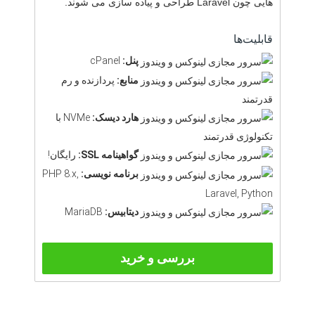
هایی چون Laravel طراحی و پیاده سازی می شوند.
قابلیت‌ها
پنل:
cPanel
منابع:
پردازنده و رم
قدرتمند
هارد دیسک:
NVMe با
تکنولوژی قدرتمند
گواهینامه SSL:
رایگان!
برنامه نویسی:
PHP 8.x,
Laravel, Python
دیتابیس:
MariaDB
بررسی و خرید