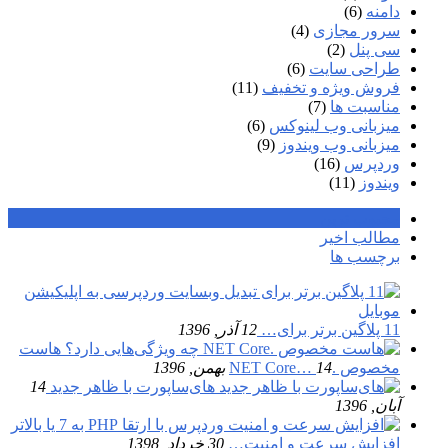
دامنه
(6)
سرور مجازی
(4)
سی پنل
(2)
طراحی سایت
(6)
فروش ویژه و تخفیف
(11)
مناسبت ها
(7)
میزبانی وب لینوکس
(6)
میزبانی وب ویندوز
(9)
وردپرس
(16)
ویندوز
(11)
محبوب ترین
مطالب اخیر
برچسب ها
11 پلاگین برتر برای…
12 آذر, 1396
هاست
مخصوص .NET Core…
14 بهمن, 1396
های‌ساپورت با ظاهر جدید
14
آبان, 1396
افزایش سرعت و امنیت…
30 خرداد, 1398