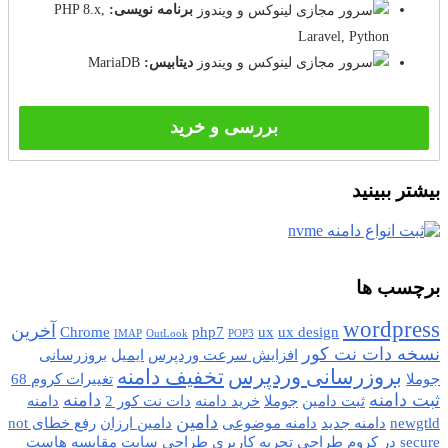
برنامه نویسی:
PHP 8.x,
Laravel, Python
دیتابیس:
MariaDB
بررسی و خرید
بیشتر ببینید
برچسب ها
wordpress
آخرین
Chrome
php7
ux
ux design
IMAP
OutLook
POP3
نسخه دات نت کور
افزایش سرعت وردپرس
ایمیل
بروزرسانی
بروزرسانی وردپرس
تخفیف دامنه
جوملا
تغییرات کروم 68
ثبت دامنه
دامنه
ثبت دامین
جوملا
خرید دامنه
دات نت کور 2
دامنه
دامین
newgtld
دامنه جدید
دامنه موضوعی
دامین ارزان
رفع خطای not
secure در کروم
طراحی تجربه کاربری
طراحی سایت
مقایسه
هاست