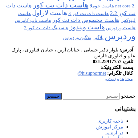
هاست دات نت کور
هاست دات
.net core 2
هاست جوملا
هاست لاراول
نت کور 2.2
هاست دات نت کور 3
هاست
هاست مخصوص دات نت کور
لینوکس
هاست ناپ کامرس
هاست ویندوز
هاست وردپرس
هاستینگ دات نت کور 2
وردپرس
پلاگین
پلاگین وردپرس
آدرس:
بلوار دکتر حسابی ، خیابان آرین ، خیابان فناوری ، پارک
علم و فناوری فارس
تلفن:
25917757-021
پست الکترونیک:
info at hisupport.net
کانال تلگرام:
hisupportnet@
مشاهده نقشه
جستجو
پشتیبانی
ناحیه کاربری
مرکز آموزش
درباره ما