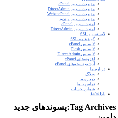
مدیریت سرور cPanel
مدیریت سرور DirectAdmin
مدیریت سرور WebsitePanel
مدیریت سرور ویندوز
امنیت سرور cPanel
امنیت سرور DirectAdmin
لایسنس و SSL
گواهینامه SSL
لایسنس cPanel
لایسنس Plesk
لایسنس Direct Admin
افزونه‌های cPanel
آرشیو نسخه‌های cPanel
درباره ما
وبلاگ
درباره ما
تماس با ما
شماره حساب
یلدا 1404
Tag Archives:پسوندهای جدید
دامین