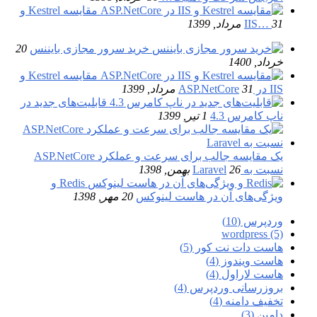
مقایسه Kestrel و
31 مرداد, 1399
IIS…
خرید سرور مجازی بایننس
20
خرداد, 1400
مقایسه Kestrel و
IIS در ASP.NetCore
31 مرداد, 1399
قابلیت‌های جدید در
ناپ کامرس 4.3
1 تیر, 1399
یک مقایسه جالب برای سرعت و عملکرد ASP.NetCore
نسبت به Laravel
26 بهمن, 1398
Redis و
ویژگی‌های آن در هاست لینوکس
20 مهر, 1398
وردپرس (10)
wordpress (5)
هاست دات نت کور (5)
هاست ویندوز (4)
هاست لاراول (4)
بروزرسانی وردپرس (4)
تخفیف دامنه (4)
دامین (3)