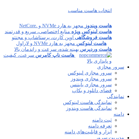
انتخاب هاست مناسب
هاست ویندوز
مجهز به هارد NVMe و .NetCore
هاست لینوکس ویژه
منابع اختصاصی، سریع و قدرتمند
هاست فروشگاهی
اوپن کارت، پرستاشاپ و مجنتو
هاست لینوکس
مجهز به هارد NVMe و لاراول
هاست وردپرس
بهینه شده، سرعت و راندمان بالا
هاست ناپ کامرس
سرعت، کیفیت
و پایداری بالا
سرور مجازی
سرور مجازی لینوکس
سرور مجازی ویندوز
سرور مجازی بایننس
فضای دانلود و بکاپ
نمایندگی
نمایندگی هاست لینوکس
نمایندگی هاست ویندوز
دامنه
ثبت دامنه
تعرفه دامنه
ابزار و قابلیت‌های دامنه
مدیریت سرور