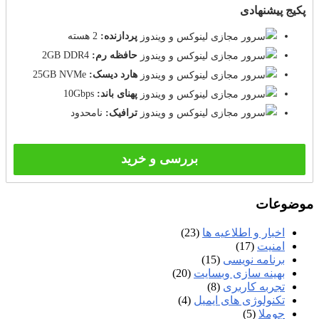
پکیج پیشنهادی
پردازنده:
2 هسته
حافظه رم:
2GB DDR4
هارد دیسک:
25GB NVMe
پهنای باند:
10Gbps
ترافیک:
نامحدود
بررسی و خرید
موضوعات
اخبار و اطلاعیه ها
(23)
امنیت
(17)
برنامه نویسی
(15)
بهینه سازی وبسایت
(20)
تجربه کاربری
(8)
تکنولوژی های ایمیل
(4)
جوملا
(5)