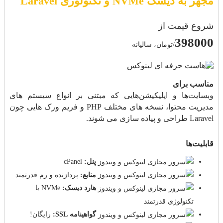
مجهز به دیسک NVMe و تکنولوژی Laravel
شروع قیمت از
398000
/تومان، سالیانه
مناسب برای
وبسایت‌ها و اپلیکیشن‌هایی که مبتنی بر انواع سیستم های
مدیریت محتوا، نسخه های مختلف PHP و فریم ورک هایی چون
Laravel طراحی و پیاده سازی می شوند.
قابلیت‌ها
پنل:
cPanel
منابع:
پردازنده و رم قدرتمند
هارد دیسک:
NVMe با
تکنولوژی قدرتمند
گواهینامه SSL:
رایگان!