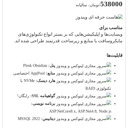
538000
/تومان، سالیانه
مناسب برای
وبسایت‌ها و اپلیکیشن‌هایی که بر بستر انواع تکنولوژِی‌های
مایکروسافت با منابع و زیرساخت قدرتمند طراحی شده اند.
قابلیت‌ها
پنل:
Plesk Obsidian
منابع:
AppPool اختصاصی
هارد دیسک:
NVMe با
تکنولوژی RAID
گواهینامه SSL:
رایگان!
برنامه نویسی:
ASP.NetCore8.x, ASP.Net4.8, Node.js
دیتابیس:
MSSQL 2022