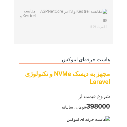
مقایسه
Kestrel و
IIS…
31 مرداد, 1399
هاست حرفه‌ای لینوکس
مجهز به دیسک NVMe و تکنولوژی
Laravel
شروع قیمت از
398000
/تومان، سالیانه