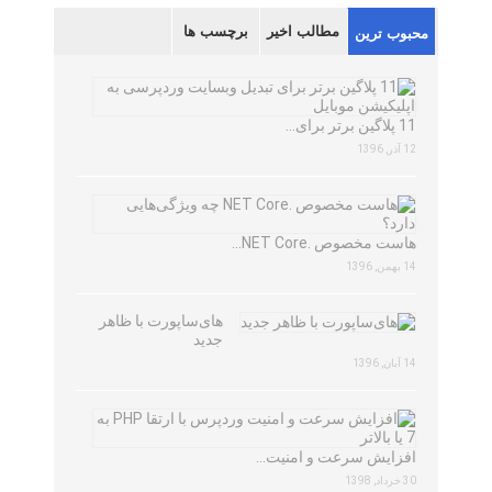
مطالب اخیر
برچسب ها
محبوب ترین
11 پلاگین برتر برای…
12 آذر, 1396
هاست مخصوص .NET Core…
14 بهمن, 1396
های‌ساپورت با ظاهر
جدید
14 آبان, 1396
افزایش سرعت و امنیت…
30 خرداد, 1398