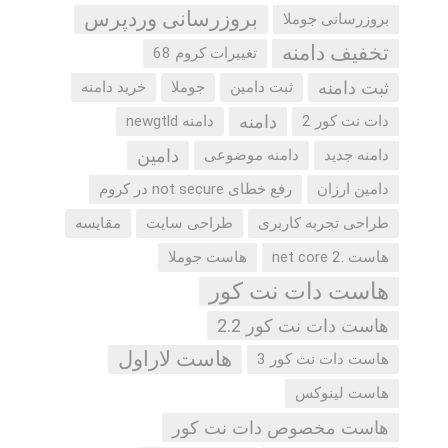
بروزرسانی وردپرس
بروزرسانی جوملا
تخفیف دامنه
تغییرات کروم 68
ثبت دامنه
ثبت دامین
جوملا
خرید دامنه
دامنه
دات نت کور 2
دامنه newgtld
دامین
دامنه جدید
دامنه موضوعی
دامین ارزان
رفع خطای not secure در کروم
طراحی تجربه کاربری
طراحی سایت
مقایسه
هاست .net core 2
هاست جوملا
هاست دات نت کور
هاست دات نت کور 2.2
هاست لاراول
هاست دات نت کور 3
هاست لینوکس
هاست مخصوص دات نت کور