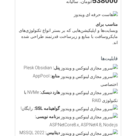
538000
/تومان، سالیانه
مناسب برای
وبسایت‌ها و اپلیکیشن‌هایی که بر بستر انواع تکنولوژِی‌های
مایکروسافت با منابع و زیرساخت قدرتمند طراحی شده
اند.
قابلیت‌ها
پنل:
Plesk Obsidian
منابع:
AppPool
اختصاصی
هارد دیسک:
NVMe با
تکنولوژی RAID
گواهینامه SSL:
رایگان!
برنامه نویسی:
ASP.NetCore8.x, ASP.Net4.8, Node.js
دیتابیس:
MSSQL 2022