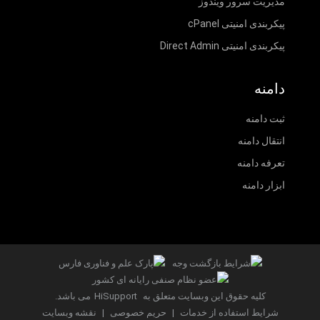
مدیریت سرور ویندوز
پیکربندی امنیتی cPanel
پیکربندی امنیتی Direct Admin
دامنه
ثبت دامنه
انتقال دامنه
تعرفه دامنه
ابزار دامنه
کلیه حقوق این وبسایت متعلق به
HiSupport
می باشد.
شرایط استفاده از خدمات
|
حریم خصوصی
|
نقشه وبسایت