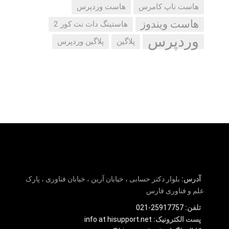
هاست ناپ کامرس
هاست وردپرس
هاست ویندوز
هاستینگ دات نت کور 2
وردپرس
پلاگین
پلاگین وردپرس
آدرس:
بلوار دکتر حسابی ، خیابان آرین ، خیابان فناوری ، پارک
علم و فناوری فارس
تلفن:
25917757-021
پست الکترونیک:
info at hisupport.net