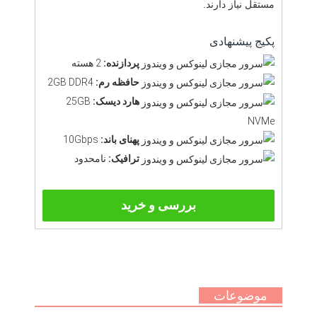
مستقل نیاز دارند.
پکیج پیشنهادی
پردازنده:
2 هسته
حافظه رم:
2GB DDR4
هارد دیسک:
25GB
NVMe
پهنای باند:
10Gbps
ترافیک:
نامحدود
بررسی و خرید
موضوعات