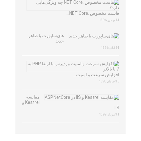
هاست مخصوص .NET Core…
14 بهمن, 1396
های‌ساپورت با ظاهر
جدید
14 آبان, 1396
افزایش سرعت و امنیت…
30 خرداد, 1398
مقایسه
Kestrel و
IIS…
31 مرداد, 1399