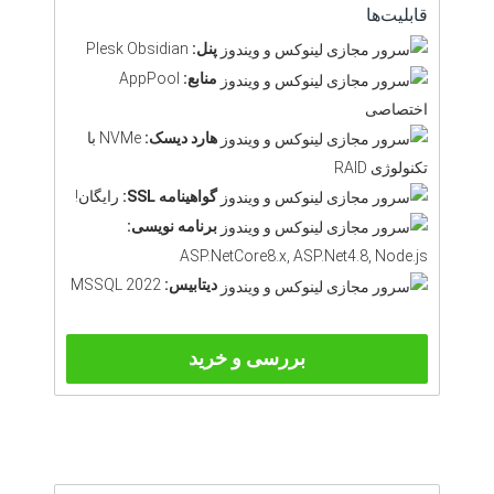
قابلیت‌ها
پنل:
Plesk Obsidian
منابع:
AppPool
اختصاصی
هارد دیسک:
NVMe با
تکنولوژی RAID
گواهینامه SSL:
رایگان!
برنامه نویسی:
ASP.NetCore8.x, ASP.Net4.8, Node.js
دیتابیس:
MSSQL 2022
بررسی و خرید