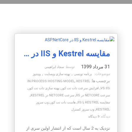
مقایسه Kestrel و IIS در ASP.NetCore
31 مرداد 1399
توسط:
سجاد ابراهیمی
,
,
موضوعات:
برنامه نویسی
بهینه سازی وبسایت
ویندوز
برچسب ها:
,
IN PROCESS HOSTING MODEL
KESTREL
,
,
,
VS IIS
افزایش سرعت دات نت کور
بهینه سازی دات نت کور
,
,
سرعت NETCORE در IIS
سرعت NETCORE در KESTREL
,
,
مقایسه KESTREL با IIS
هاست دات نت کور
وب سرور
,
KESTREL
وب سرور کسترل
دیدگاه:
9 دیدگاه
نزدیک به 2 سال است که از انتشار اولین سری از