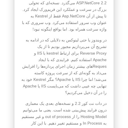
ASP.NetCore 2.2 می‌گذرد. نسخه‌ای که تحولی
بزرگ در سرعت و عملکرد این فریم‌ورک ایجاد کرد.
تا پیش از آن Asp.NetCore فقط از Kestrel به
عنوان وب سرور استفاده می‌کرد. وب سروری که با
واژه سرعت همراه بود. اما بواقع اینگونه نبود!
در ویندوز یا حتی لینوکس به دلایلی که در ادامه به
تشریح آن می‌پردازیم مجبور بودیم تا از یک
Reverse Proxy برای ارتباط kestrel با IIS و
Apache استفاده کنیم. فرایندی که با ایجاد
‌Requesهای بیشتر زمان اجرای پردازه‌ها را افزایش
می‌داد به گونه‌ای که از سرعت پروژه کاسته
می‌شد! اما چرا IIS یا Apache؟ مگر Kestrel خود به
تنهایی چه عیبی داشت که می‌بایست IIS یا Apache
را در آن دخیل می‌کردیم؟
در دات نت کور 2.2 و نسخه‌های بعدی یک معماری
درون فرایند پیش‌بینی شده است. یعنی ما می‌توانیم
Hosting Model را از out of process و غیر مستقیم
به In Process و مستقیم تغییر دهیم. با این کار