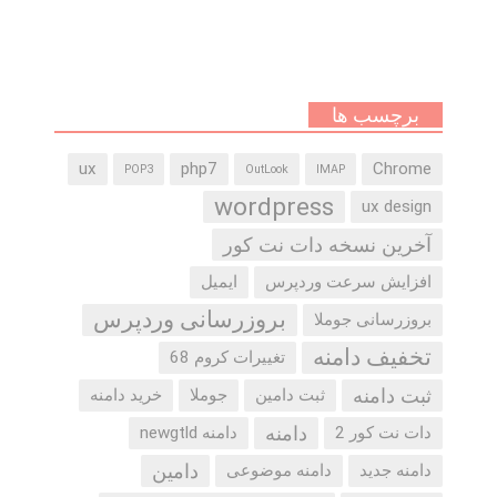
برچسب ها
ux
php7
Chrome
POP3
OutLook
IMAP
wordpress
ux design
آخرین نسخه دات نت کور
افزایش سرعت وردپرس
ایمیل
بروزرسانی وردپرس
بروزرسانی جوملا
تخفیف دامنه
تغییرات کروم 68
ثبت دامنه
ثبت دامین
جوملا
خرید دامنه
دامنه
دات نت کور 2
دامنه newgtld
دامین
دامنه جدید
دامنه موضوعی