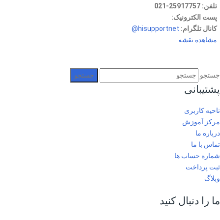
تلفن:
25917757-021
پست الکترونیک:
info at hisupport.net
کانال تلگرام:
hisupportnet@
مشاهده نقشه
جستجو
پشتیبانی
ناحیه کاربری
مرکز آموزش
درباره ما
تماس با ما
شماره حساب ها
ثبت پرداخت
وبلاگ
ما را دنبال کنید