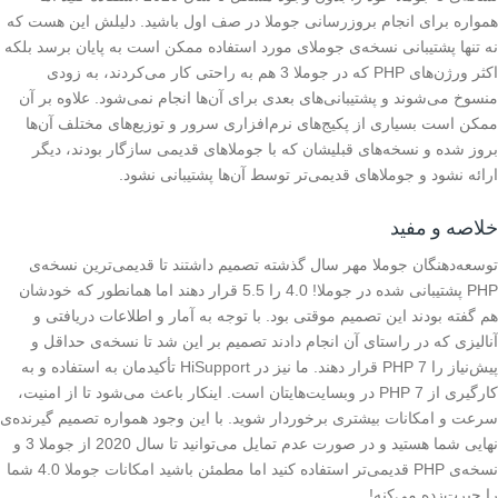
همواره برای انجام بروزرسانی جوملا در صف اول باشید. دلیلش این هست که
نه تنها پشتیبانی نسخه‌ی جوملای مورد استفاده ممکن است به پایان برسد بلکه
اکثر ورژن‌های PHP که در جوملا 3 هم به راحتی کار می‌کردند، به زودی
منسوخ می‌شوند و پشتیبانی‌های بعدی برای آن‌ها انجام نمی‌شود. علاوه بر آن
ممکن است بسیاری از پکیج‌های نرم‌افزاری سرور و توزیع‌های مختلف آن‌ها
بروز شده و نسخه‌های قبلیشان که با جوملاهای قدیمی سازگار بودند، دیگر
ارائه نشود و جوملاهای قدیمی‌تر توسط آن‌ها پشتیبانی نشود.
خلاصه و مفید
توسعه‌دهنگان جوملا مهر سال گذشته تصمیم داشتند تا قدیمی‌ترین نسخه‌ی
PHP پشتیبانی شده در جوملا! 4.0 را 5.5 قرار دهند اما همانطور که خودشان
هم گفته بودند این تصمیم موقتی بود. با توجه به آمار و اطلاعات دریافتی و
آنالیزی که در راستای آن انجام دادند تصمیم بر این شد تا نسخه‌ی حداقل و
پیش‌نیاز را PHP 7 قرار دهند. ما نیز در HiSupport تأکیدمان به استفاده و به
کارگیری از PHP 7 در وبسایت‌هایتان است. اینکار باعث می‌شود تا از امنیت،
سرعت و امکانات بیشتری برخوردار شوید. با این وجود همواره تصمیم گیرنده‌ی
نهایی شما هستید و در صورت عدم تمایل می‌توانید تا سال 2020 از جوملا 3 و
نسخه‌ی PHP قدیمی‌تر استفاده کنید اما مطمئن باشید امکانات جوملا 4.0 شما
را حیرت‌زده می‌کنه!