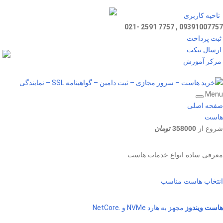
ناحیه کاربری
09391007757 , 7757 2591 -021
ثبت پرداخت
ارسال تیکت
مرکز آموزش
Menu
صفحه اصلی
هاست
شروع از
358000
تومان
معرفی ساده انواع خدمات هاست
انتخاب هاست مناسب
هاست ویندوز
مجهز به هارد NVMe و .NetCore