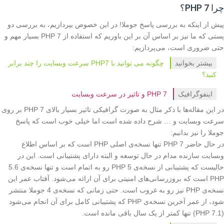
چرا PHP 7؟
پیش از اینکه به بررسی پاسخ جوملا! در این خصوص بپردازیم، به بررسی دو
پستی که ما نیز بر اساس آن بر این باوریم که استفاده‌ از 7 PHP بسیار مهم و
حتی ضروری است، می‌پردازیم:
بیشتر بخوانید
چگونه می توانید با PHP7 سرعت وبسایت را چند برابر
کنید؟
اینفوگرافیک
PHP 7 و تاثیر در سرعت وبسایت
در این مقاله‌ها با ذکر مثال به صورت گرافیکی تاثیر بسیار بالای PHP 7 بر روی
سرعت وبسایت و … شرح داده شده است اما خیلی خوب است که پاسخ
جوملا را نیز بدانیم:
در حال حاضر PHP 7 تنها نسخه‌ی اصلی PHP است که بر اساس اطلاع
وبسایت سازنده مدام در حال توسعه و البته دارای پشتیبانی است. این در
حالیست که پشتیبانی از نسخه‌ی 5 PHP رو به اتمام است و تنها نسخه‌ی 5.6
PHP است که بروزرسانی‌های امنیتی برای آن ارائه می‌شود. آفتاب عمر این
نسخه‌ی PHP نیز رو به غروب است. حتی زمانی که نسخه‌ی 4 جوملا منتشر
شود، از عمر آخرین نسخه‌ی PHP که پشتیبانی کامل برای آن انجام می‌شود
(PHP 7.1) تنها کمتر از یک سال باقی مانده است.