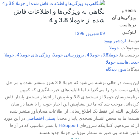
نگاهی به ویژگی‌ها و اطلاعات فاش
Redis و
ویژگی‌های آن
شده از جوملا 3.8 و 4
در هاست
لینوکس
09 شهریور 1396
توسط:
اردشیر بهبود
موضوعات:
جوملا
برچسب ها:
جوملا3.8، جوملا 4، بروزرسانی جوملا، ویژگی های جوملا 4، جوملا
جدید، هاست جوملا
دیدگاه:
بدون دیدگاه
این پست در حالی نوشته می‌شود که جوملا 3.8 هنوز منتشر نشده و مراحل
پایانی تست خود را می‌گذراند اما قابلیت‌های حیرت‌انگیزی که کمپین
برنامه‌نویسان جوملا از نسخه‌های 3.8 و 4 پیش از انتشار نسخه‌ی پایدار فاش
کرده‌اند، موجب شد که ما نیز پیشاپیش این اخبار خوب را با شما در میان
بگذاریم. البته این فقط یک اطلاع‌رسانی از اطلاعات هیجان‌آور منتشر شده
هست! ما به محض انتشار نسخه‌ی پایدار مجددا
پستی اختصاصی
در این مورد
ارائه می‌دهیم. کمااینکه سرورهای
HiSupport
با بستر مناسبی که در آن‌ها
تامین شده، بی صبرانه منتظر میزبانی جوملا جدید هستند.