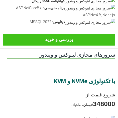
گواهینامه SSL:
رایگان!
برنامه نویسی:
ASP.NetCore8.x,
ASP.Net4.8, Node.js
دیتابیس:
MSSQL 2022
بررسی و خرید
سرورهای مجازی لینوکس و ویندوز
با تکنولوژی NVMe و KVM
شروع قیمت از
348000
/تومان، ماهیانه