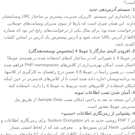
است؟
1- سیستم آدرس‌دهی جدید
با راه‌اندازی این سیستم، کاربران مدیریت بیشتری بر ساختار URL وبسایتشان
دارند. این همان چیزی است که بارها از سوی مدیران وبسایت‌های جوملایی
درخواست شده بود؛ برای مثال یکی از درخواست‌های رایج این بود که شماره
IDها از آدرس URL حذف شود و آدرس پیشفرض یک آدرس بر اساس کلمات
کلیدی باشد.
2- افزودن لایه‌ی سازگار با جوملا 4 (مخصوص توسعه‌دهندگان)
در جوملا 4 با تغییراتی که در ساختار کدهای استفاده شده در هسته‌ی جوملا!
اعمال شده، امکان بهره‌برداری از کلاس‌های PHP namespaces فراهم شده
است. در همین راستا در جوملا 3.8 ضمن درج راهنمای به کارگیری از کلاسها،
به برنامه‌نویسان اجازه داده شده است تا از کلاس‌های قدیمی‌تر در حین اینکه
امکان استفاده از کلاس‌های جدید مربوط به جوملا 4 را دارند، استفاده کنند.
3- آسان‌ شدن نصب اطلاعات نمونه
از این نسخه به بعد به راحتی امکان نصب Sample Data از طریق پنل
مدیریتی جوملا مقدور است.
4- پشتیبانی از رمزنگاری اطلاعات «سدیم»
در PHP 7 روشی جدید به نام Sodium Encryption برای رمزنگاری اطلاعات و
بالعکس، Hash کردن پسوردها و … معرفی شد که از لحاظ امنیتی بسیار
کارآمد است. جوملا! با استفاده از API امکان استفاده از کتابخانه‌های مربوط به