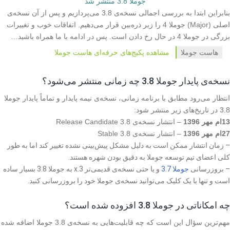
جوملا 3.8 منتشر شد
بنابراین ابتدا به بررسی اجمالی نسخه‌ی 3.8 می‌پردازیم و پس از آن نسخه‌ی
اصلی (Major) جوملا 4 را زیر ذره‌بین قرار می‌دهیم. اتفاقات خوب و تغییرات
بزرگی در جوملا 4 در حال رخ دادن است. پس در ادامه با ما همراه باشید…
هاست جوملا
مشاهده پکیج‌های حرفه‌ای هاست جوملا
نسخه‌ی پایدار جوملا 3.8 چه زمانی منتشر می‌شود؟
انتظار می‌رود مطابق با برنامه زمانی، نسخه‌ی نیمه‌ پایدار و تماماً پایدار جوملا
3.8 در تاریخ‌های زیر منتشر شود:
13ام مهر 1396
– انتشار نسخه‌ی Release Candidate 3.8
27ام مهر 1396
– انتشار نسخه‌ی 3.8 Stable
– زمان انتشار ممکن است به دلیل مشکل پیش‌بینی نشده تغییر کند اما به طور
کلی اعضای تیم توسعه جوملا به دقیق بودن شهره هستند.
– بروزرسانی
جوملا 3.7
و یا حتی نسخه‌ی قدیمی‌تر x.3 به جوملا 3.8 بسیار ساده
است و تنها با یک کلیک می‌توانید نسخه‌ی جوملا خود را بروزرسانی کنید.
چه امکاناتی در جوملا 3.8 افزوده شده است؟
مهم‌ترین سؤال این است که چه قابلیت‌هایی به نسخه‌ی 3.8 جوملا اضافه شده