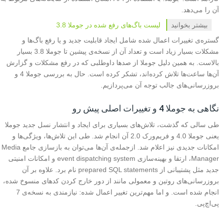
آن را می‌دهد.
بیشتر بخوانید
لیست باگ‌های رفع شده در جوملا 3.8
گستره‌ی تغییرات اعمال شده شامل ایجاد قابلیت جدید و یا رفع باگ‌ها و
مشکلات بسیار زیاد است و تعداد آن از نسخه‌ی پیشین تا جوملا 3.8 بسیار
بالاست. به همین دلیل جوملا از صدها داوطلبی که در رفع مشکلات و گزارش
آن‌ها ساعت‌ها تلاش کرده‌اند، تشکر کرده است. حال به بررسی جوملا 4 و
بروزرسانی‌های جالب توجه آن می‌پردازیم.
نگاهی به جوملا 4 و تغییرات اصلی پیش رو
طی سالی که گذشت، تلاش‌های بسیاری برای ایجاد و انتشار نسل جدید جوملا
یعنی جوملا 4.0 و فریم‌ورک 2.0 آن انجام شد. طی این تلاش‌ها، ویژگی‌ها و
امکانات جدیدی نیز اعلام شد. ازجمله‌ی آن‌ها می‌توان به بازسازی جامع Media
Manager، ارتقا و بهینه‌سازی event dispatching system و امکانات امنیتی
جدید مثل پشتیبانی از prepared SQL statements نام برد. علاوه بر آن
بروزرسانی‌های روتین و معمولی مانند از دور خارج کردن کدهای منسوخ شده،
انجام شده است. و اما مهم‌ترین تغییر اعمال شده: نیازمندی به نسخه‌ی 7
پی‌اچ‌پی.