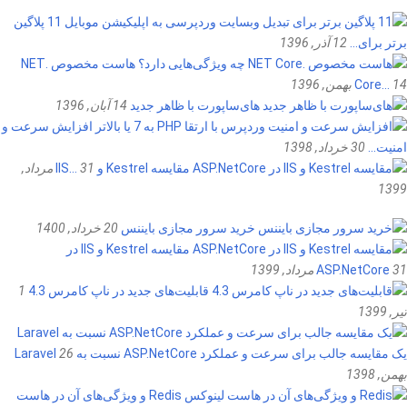
11 پلاگین
برتر برای…
12 آذر, 1396
هاست مخصوص .NET
14 بهمن, 1396
Core…
های‌ساپورت با ظاهر جدید
14 آبان, 1396
افزایش سرعت و
امنیت…
30 خرداد, 1398
مقایسه Kestrel و IIS…
31 مرداد,
1399
خرید سرور مجازی بایننس
20 خرداد, 1400
مقایسه Kestrel و IIS در
31 مرداد, 1399
ASP.NetCore
قابلیت‌های جدید در ناپ کامرس 4.3
1
تیر, 1399
یک مقایسه جالب برای سرعت و عملکرد ASP.NetCore نسبت به Laravel
26
بهمن, 1398
Redis و ویژگی‌های آن در هاست