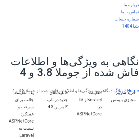
درباره ما
تماس با ما
شماره حساب
یلدا 1404
نگاهی به ویژگی‌ها و اطلاعات
فاش شده از جوملا 3.8 و 4
Home
/
وبلاگ
/
نگاهی به ویژگی‌ها و اطلاعات فاش شده از جوملا 3.8 و 4
خرید سرور
مقایسه
قابلیت‌های
یک مقایسه
مجازی بایننس
Kestrel و IIS
جدید در ناپ
جالب برای
در
کامرس 4.3
سرعت و
ASP.NetCore
عملکرد
ASP.NetCore
نسبت به
Laravel