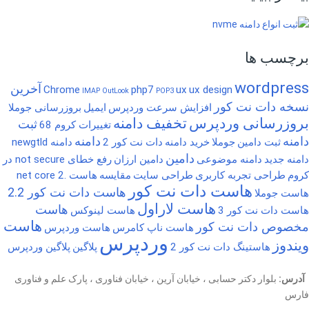
برچسب ها
wordpress
آخرین
Chrome
php7
ux
ux design
IMAP
OutLook
POP3
نسخه دات نت کور
افزایش سرعت وردپرس
ایمیل
بروزرسانی جوملا
بروزرسانی وردپرس
تخفیف دامنه
ثبت
تغییرات کروم 68
دامنه
دامنه
ثبت دامین
جوملا
خرید دامنه
دات نت کور 2
دامنه newgtld
دامین
دامنه جدید
دامنه موضوعی
دامین ارزان
رفع خطای not secure در
کروم
طراحی تجربه کاربری
طراحی سایت
مقایسه
هاست .net core 2
هاست دات نت کور
هاست دات نت کور 2.2
هاست جوملا
هاست لاراول
هاست
هاست دات نت کور 3
هاست لینوکس
هاست
مخصوص دات نت کور
هاست ناپ کامرس
هاست وردپرس
وردپرس
ویندوز
هاستینگ دات نت کور 2
پلاگین
پلاگین وردپرس
آدرس:
بلوار دکتر حسابی ، خیابان آرین ، خیابان فناوری ، پارک علم و فناوری
فارس