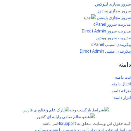
سرور مجازی لینوکس
سرور مجازی ویندوز
سرور مجازی بایننس
مدیریت سرور cPanel
مدیریت سرور Direct Admin
مدیریت سرور ویندوز
پیکربندی امنیتی cPanel
پیکربندی امنیتی Direct Admin
دامنه
ثبت دامنه
انتقال دامنه
تعرفه دامنه
ابزار دامنه
کلیه حقوق این وبسایت متعلق به
HiSupport
می باشد.
شرایط استفاده از خدمات
|
حریم خصوصی
|
نقشه وبسایت