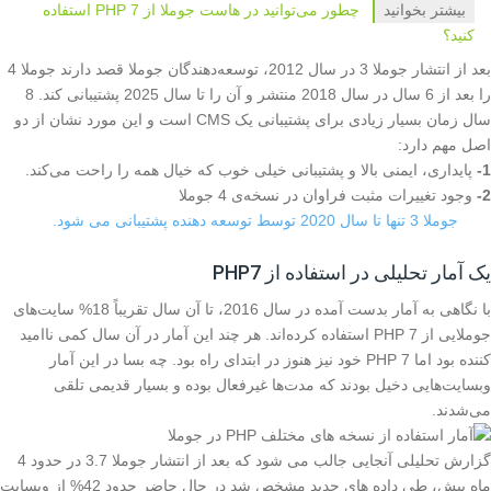
بیشتر بخوانید
چطور می‌‌توانید در هاست جوملا از PHP 7 استفاده
کنید؟
بعد از انتشار جوملا 3 در سال 2012، توسعه‌دهندگان جوملا قصد دارند جوملا 4
را بعد از 6 سال در سال 2018 منتشر و آن را تا سال 2025 پشتیبانی کند. 8
سال زمان بسیار زیادی برای پشتیبانی یک CMS است و این مورد نشان از دو
اصل مهم دارد:
1-
پایداری، ایمنی بالا و پشتیبانی خیلی خوب که خیال همه را راحت می‌کند.
2-
وجود تغییرات مثبت فراوان در نسخه‌ی 4 جوملا
جوملا 3 تنها تا سال 2020 توسط توسعه دهنده پشتیبانی می شود.
یک آمار تحلیلی در استفاده از PHP7
با نگاهی به آمار بدست آمده در سال 2016، تا آن سال تقریباً 18% سایت‌های
جوملایی از PHP 7 استفاده کرده‌اند. هر چند این آمار در آن سال کمی ناامید
کننده بود اما PHP 7 خود نیز هنوز در ابتدای راه بود. چه بسا در این آمار
وبسایت‌‌هایی دخیل بودند که مدت‌ها غیرفعال بوده و بسیار قدیمی تلقی
می‌شدند.
گزارش تحلیلی آنجایی جالب می شود که بعد از انتشار جوملا 3.7 در حدود 4
ماه پیش، طی داده های جدید مشخص شد در حال حاضر حدود 42% از وبسایت