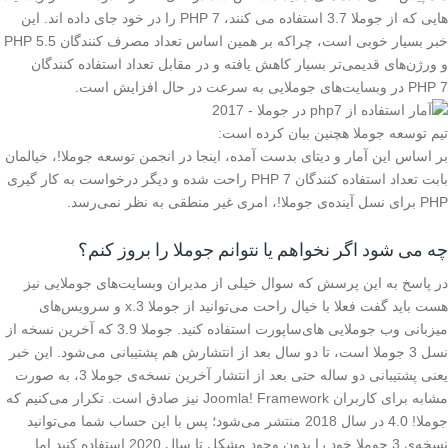
هایی که از جوملا 3.7 استفاده می کنند، PHP 7 را در خود جای داده اند. این
خبر بسیار خوبی است، چراکه بر همین اساس تعداد مصرف کنندگان PHP 5.5
و ورژن‌های قدیمی‌تر بسیار کاهش یافته و در مقابل تعداد استفاده کنندگان
PHP 7 در وبسایت‌های جوملایی به سرعت در حال افزایش است.
تیم توسعه جوملا هچنین بیان کرده است:
بر اساس این آمار و دیتای بدست آمده، اینجا در انجمن توسعه جوملا!، خیالمان
بابت تعداد استفاده کنندگان PHP 7 راحت شده و دیگر درخواست به کار گیری
PHP برای نسل آینده‌ی جوملا!، امری غیر منطقی به نظر نمی‌رسد.
چه می شود اگر نخواهم یا نتوانم جوملا را بروز کنم؟
در پاسخ به این پرسش که سوال خیلی از مدیران وبسایت‌های جوملایی نیز
هست باید گفت فعلا با خیال راحت می‌توانید از جوملا 3.x و سرویس‌های
میزبانی وب جوملایی های‌ساپورت استفاده کنید. جوملا 3.9 که آخرین نسخه از
نسل 3 جوملا است، تا دو سال بعد از انتشارش هم پشتیبانی می‌شود. این خبر
یعنی پشتیبانی دو ساله حتی بعد از انتشار آخرین نسخه‌ی جوملا 3، به صورت
مشابه برای کاربران Joomla! Framework نیز صادق است. تکرار می‌کنیم که
جوملا! 4.0 در سال 2018 منتشر می‌شود؛ پس با این حساب شما می‌توانید
نسخه‌ی 3 جوملا خود را بدون وجود مشکل تا سال 2020 استفاده کنید اما