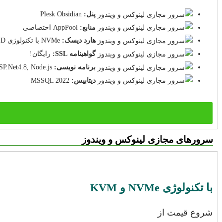
پنل:
Plesk Obsidian
منابع:
AppPool اختصاصی
هارد دیسک:
NVMe با تکنولوژی RAID
گواهینامه SSL:
رایگان!
برنامه نویسی:
P.Net4.8, Node.js
دیتابیس:
MSSQL 2022
سرورهای مجازی لینوکس و ویندوز
با تکنولوژی NVMe و KVM
شروع قیمت از