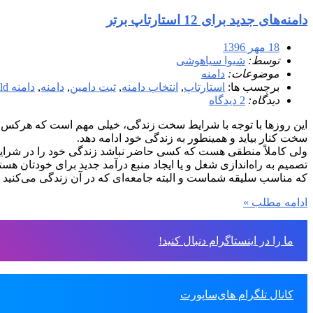
دامنه‌های جدید برای 12 استارتاپ برتر
18 مهر 1396
توسط:
شیوا سیاهوشی
موضوعات:
دامنه
برچسب ها:
استارتاپ
,
انتخاب دامنه
,
ثبت دامین
,
دامنه
,
دامنه newgtld
دیدگاه:
2 دیدگاه
این روزها با توجه با شرایط سخت زندگی، خیلی مهم است که هرکس بتوان
سخت کنار بیاید و همینطور به زندگی خود ادامه دهد.
ولی کاملاً منطقی هست که کسی حاضر نباشد زندگی خود را در شرای
تصمیم به راه‌اندازی شغل و یا ایجاد منبع درآمد جدید برای خودتان هست
که مناسب سلیقه شماست و البته جامعه‌ای که در آن زندگی می‌کنید به ا
ادامه مطلب »
ما را در اینستاگرام دنبال کنید!
کانال تلگرام های‌ساپورت