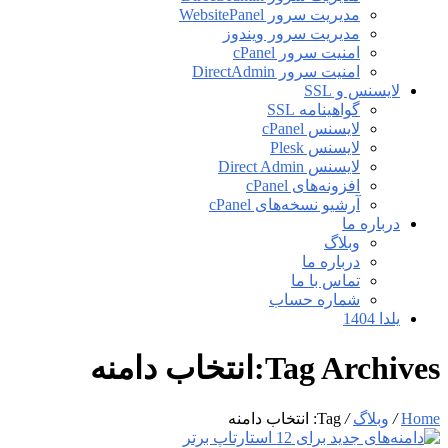
مدیریت سرور WebsitePanel
مدیریت سرور ویندوز
امنیت سرور cPanel
امنیت سرور DirectAdmin
لایسنس و SSL
گواهینامه SSL
لایسنس cPanel
لایسنس Plesk
لایسنس Direct Admin
افزونه‌های cPanel
آرشیو نسخه‌های cPanel
درباره ما
وبلاگ
درباره ما
تماس با ما
شماره حساب
یلدا 1404
Tag Archives:انتخاب دامنه
Home
/
وبلاگ
/
Tag: انتخاب دامنه