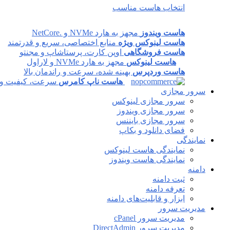
انتخاب هاست مناسب
هاست ویندوز
مجهز به هارد NVMe و .NetCore
هاست لینوکس ویژه
منابع اختصاصی، سریع و قدرتمند
هاست فروشگاهی
اوپن کارت، پرستاشاپ و مجنتو
هاست لینوکس
مجهز به هارد NVMe و لاراول
هاست وردپرس
بهینه شده، سرعت و راندمان بالا
هاست ناپ کامرس
سرعت، کیفیت و پا
سرور مجازی
سرور مجازی لینوکس
سرور مجازی ویندوز
سرور مجازی بایننس
فضای دانلود و بکاپ
نمایندگی
نمایندگی هاست لینوکس
نمایندگی هاست ویندوز
دامنه
ثبت دامنه
تعرفه دامنه
ابزار و قابلیت‌های دامنه
مدیریت سرور
مدیریت سرور cPanel
مدیریت سرور DirectAdmin