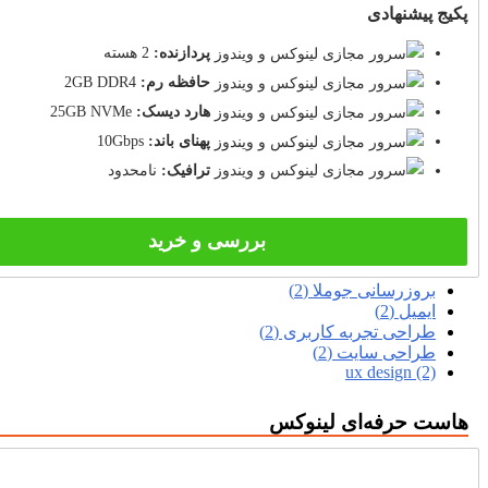
پکیج پیشنهادی
پردازنده:
2 هسته
حافظه رم:
2GB DDR4
هارد دیسک:
25GB NVMe
پهنای باند:
10Gbps
ترافیک:
نامحدود
بررسی و خرید
بروزرسانی جوملا (2)
ایمیل (2)
طراحی تجربه کاربری (2)
طراحی سایت (2)
ux design (2)
هاست حرفه‌ای لینوکس