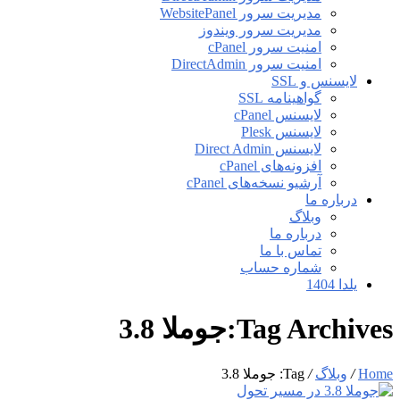
مدیریت سرور WebsitePanel
مدیریت سرور ویندوز
امنیت سرور cPanel
امنیت سرور DirectAdmin
لایسنس و SSL
گواهینامه SSL
لایسنس cPanel
لایسنس Plesk
لایسنس Direct Admin
افزونه‌های cPanel
آرشیو نسخه‌های cPanel
درباره ما
وبلاگ
درباره ما
تماس با ما
شماره حساب
یلدا 1404
Tag Archives:جوملا 3.8
Home
/
وبلاگ
/
Tag: جوملا 3.8