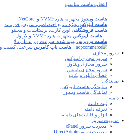
انتخاب هاست مناسب
هاست ویندوز
مجهز به هارد NVMe و .NetCore
هاست لینوکس ویژه
منابع اختصاصی، سریع و قدرتمند
هاست فروشگاهی
اوپن کارت، پرستاشاپ و مجنتو
هاست لینوکس
مجهز به هارد NVMe و لاراول
هاست وردپرس
بهینه شده، سرعت و راندمان بالا
هاست ناپ کامرس
سرعت، کیفیت و پا
سرور مجازی
سرور مجازی لینوکس
سرور مجازی ویندوز
سرور مجازی بایننس
فضای دانلود و بکاپ
نمایندگی
نمایندگی هاست لینوکس
نمایندگی هاست ویندوز
دامنه
ثبت دامنه
تعرفه دامنه
ابزار و قابلیت‌های دامنه
مدیریت سرور
مدیریت سرور cPanel
مدیریت سرور DirectAdmin