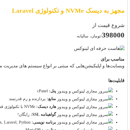
مجهز به دیسک NVMe و تکنولوژی Laravel
شروع قیمت از
398000
/تومان، سالیانه
مناسب برای
وبسایت‌ها و اپلیکیشن‌هایی که مبتنی بر انواع سیستم های مدیریت محتوا، نسخه های مختلف PHP و فریم ورک هایی چ
قابلیت‌ها
پنل:
cPanel
منابع:
پردازنده و رم قدرتمند
هارد دیسک:
NVMe با تکنولوژی قدرتمند
گواهینامه SSL:
رایگان!
برنامه نویسی:
x, Laravel, Python
دیتابیس:
MariaDB