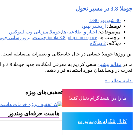
جوملا 3.8 در مسیر تحول
30 شهریور 1396
توسط:
اردشیر بهبود
موضوعات:
اخبار و اطلاعیه ها
,
جوملا
,
میزبانی وب لینوکس
برچسب ها:
php namespace چیست
,
jomla 3.8
,
بروزرسانی جومل
دیدگاه:
2 دیدگاه
این روزها جوملا حسابی در حال خانه‌تکانی و تغییرات بی‌سابقه است. از زمان انتشار نسخه 3.7 که قرار بود آخرین نسخه سری 3 باشد می‌توانستیم ب
ما در
مقاله پیشین
قدرت در وبسایتمان مورد استفاده قرار دهیم.
ادامه مطلب »
تخفیف‌های ویژه
ما را در اینستاگرام دنبال کنید!
هاست حرفه‌ای ویندوز
کانال تلگرام های‌ساپورت