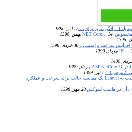
11 پلاگین برتر برای…
12 آذر, 1396
ص .NET Core…
14 بهمن, 1396
افزایش سرعت و امنیت…
30 خرداد, 1398
1399
31 مرداد, 1399
 کامرس 4.3
1 تیر, 1399
یک مقایسه جالب برای سرعت و عملکرد
20 مهر, 1398