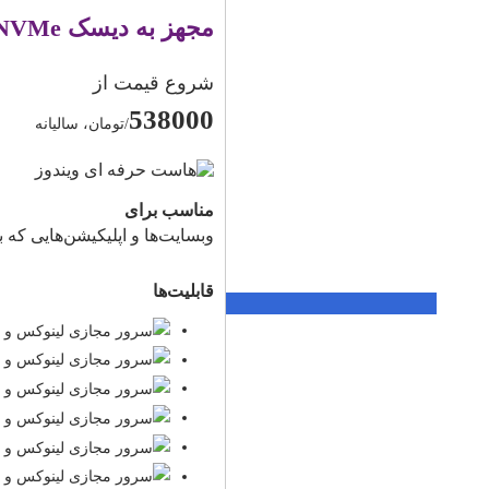
مجهز به دیسک NVMe و تکنولوژی ASP.NetCore
شروع قیمت از
538000
/تومان، سالیانه
مناسب برای
وبسایت‌ها و اپلیکیشن‌هایی که 
قابلیت‌ها