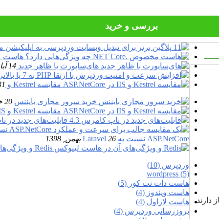
بررسی و خرید
هاست مخصو
های‌ساپورت با ظاهر جدید
14 آبان, 1396
مقایسه Kestrel و IIS…
31 مرداد, 
خرید سرور مجازی بایننس
20 خرداد, 1400
مقایسه Kestrel و IIS در ASP.NetCore
قابلیت‌های جدید در ناپ
ASP.NetCore نسبت به Laravel
26 بهمن, 1398
Redis و ویژگی‌های آن در هاست لینوکس
وردپرس (10)
wordpress (5)
هاست دات نت کور (5)
هاست ویندوز (4)
 دارند.
هاست لاراول (4)
بروزرسانی وردپرس (4)