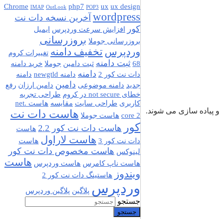
Chrome
php7
ux
ux design
IMAP
OutLook
POP3
wordpress
آخرین نسخه دات نت
کور
افزایش سرعت وردپرس
ایمیل
بروزرسانی
بروزرسانی جوملا
وردپرس
تخفیف دامنه
تغییرات کروم
ثبت دامنه
68
ثبت دامین
جوملا
خرید دامنه
دامنه
دات نت کور 2
دامنه newgtld
دامنه
دامین
جدید
دامنه موضوعی
دامین ارزان
رفع
خطای not secure در کروم
طراحی تجربه
کاربری
طراحی سایت
مقایسه
هاست .net
هاست دات نت
core 2
هاست جوملا
کور
هاست دات نت کور 2.2
هاست
هاست لاراول
دات نت کور 3
هاست
هاست مخصوص دات نت کور
لینوکس
هاست
هاست ناپ کامرس
هاست وردپرس
ویندوز
هاستینگ دات نت کور 2
وردپرس
پلاگین
پلاگین وردپرس
جستجو