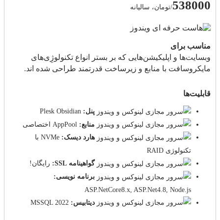
538000
/تومان، سالیانه
مناسب برای
وبسایت‌ها و اپلیکیشن‌هایی که بر بستر انواع تکنولوژِی‌های
مایکروسافت با منابع و زیرساخت قدرتمند طراحی شده اند.
قابلیت‌ها
پنل:
Plesk Obsidian
منابع:
AppPool اختصاصی
هارد دیسک:
NVMe با
تکنولوژی RAID
گواهینامه SSL:
رایگان!
برنامه نویسی:
ASP.NetCore8.x, ASP.Net4.8, Node.js
دیتابیس:
MSSQL 2022