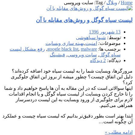
Home
/
وبلاگ
/
Tag: سایت ویروسی
لیست سیاه گوگل و روش‌های مقابله با آن
13 شهریور 1396
توسط:
شیوا سیاهوشی
موضوعات:
امنیت
,
بهینه سازی وبسایت
برچسب ها:
malware
,
google black list
,
رفع مشکل لیست
سیاه گوگل
,
سایت ویروسی
,
فیشینگ
دیدگاه:
2 دیدگاه
مرورگرها، وبسایت شما را به لیست سیاه خود اضافه کرده‌اند؟
دلیل این اتفاق چیست؟ چطور میشه از بروز این اتفاق جلوگیری
کرد؟
اینها سوالاتی است که در این مقاله به آن ها پاسخ خواهیم داد و شما
را تا خارج کردن وبسایت از لیست سیاه گوگل و یا انجام اقدامات
لازم برای جلوگیری از ورود وبسایت به این لیست دردسرساز
همراهی می‌کنیم.
ابتدا بهتر است بطور دقیق‌تر بدانیم که لیست سیاه چیست و عملکرد
آن چگونه است…
ادامه مطلب »