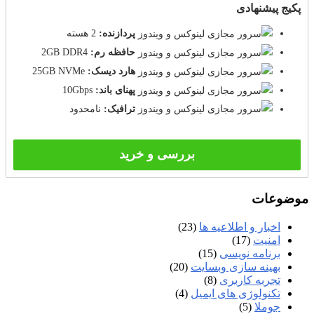
پکیج پیشنهادی
پردازنده:
2 هسته
حافظه رم:
2GB DDR4
هارد دیسک:
25GB NVMe
پهنای باند:
10Gbps
ترافیک:
نامحدود
بررسی و خرید
موضوعات
اخبار و اطلاعیه ها
(23)
امنیت
(17)
برنامه نویسی
(15)
بهینه سازی وبسایت
(20)
تجربه کاربری
(8)
تکنولوژی های ایمیل
(4)
جوملا
(5)