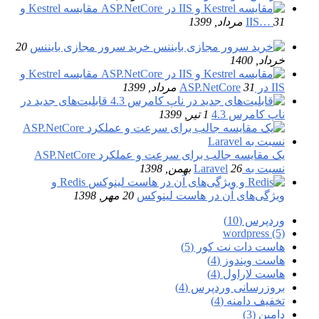
مقایسه Kestrel و
31 مرداد, 1399
IIS…
خرید سرور مجازی بایننس
20
خرداد, 1400
مقایسه Kestrel و
IIS در ASP.NetCore
31 مرداد, 1399
قابلیت‌های جدید در
ناپ کامرس 4.3
1 تیر, 1399
یک مقایسه جالب برای سرعت و عملکرد ASP.NetCore
نسبت به Laravel
26 بهمن, 1398
Redis و
ویژگی‌های آن در هاست لینوکس
20 مهر, 1398
وردپرس (10)
wordpress (5)
هاست دات نت کور (5)
هاست ویندوز (4)
هاست لاراول (4)
بروزرسانی وردپرس (4)
تخفیف دامنه (4)
دامین (3)