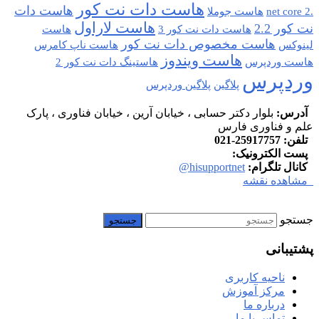
هاست دات نت کور
هاست دات
.net core 2
هاست جوملا
هاست لاراول
نت کور 2.2
هاست دات نت کور 3
هاست
هاست مخصوص دات نت کور
لینوکس
هاست ناپ کامرس
هاست ویندوز
هاست وردپرس
هاستینگ دات نت کور 2
وردپرس
پلاگین
پلاگین وردپرس
آدرس:
بلوار دکتر حسابی ، خیابان آرین ، خیابان فناوری ، پارک
علم و فناوری فارس
تلفن:
25917757-021
پست الکترونیک:
info at hisupport.net
کانال تلگرام:
hisupportnet@
مشاهده نقشه
جستجو
پشتیبانی
ناحیه کاربری
مرکز آموزش
درباره ما
تماس با ما