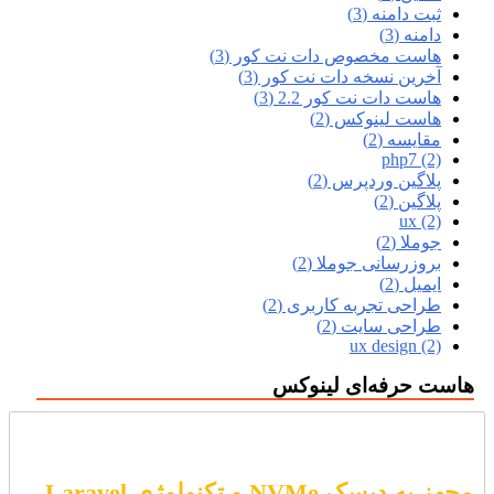
ثبت دامنه (3)
دامنه (3)
هاست مخصوص دات نت کور (3)
آخرین نسخه دات نت کور (3)
هاست دات نت کور 2.2 (3)
هاست لینوکس (2)
مقایسه (2)
php7 (2)
پلاگین وردپرس (2)
پلاگین (2)
ux (2)
جوملا (2)
بروزرسانی جوملا (2)
ایمیل (2)
طراحی تجربه کاربری (2)
طراحی سایت (2)
ux design (2)
هاست حرفه‌ای لینوکس
مجهز به دیسک NVMe و تکنولوژی Laravel