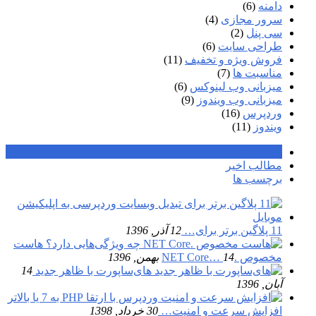
دامنه
(6)
سرور مجازی
(4)
سی پنل
(2)
طراحی سایت
(6)
فروش ویژه و تخفیف
(11)
مناسبت ها
(7)
میزبانی وب لینوکس
(6)
میزبانی وب ویندوز
(9)
وردپرس
(16)
ویندوز
(11)
محبوب ترین
مطالب اخیر
برچسب ها
11 پلاگین برتر برای…
12 آذر, 1396
هاست
مخصوص .NET Core…
14 بهمن, 1396
های‌ساپورت با ظاهر جدید
14
آبان, 1396
افزایش سرعت و امنیت…
30 خرداد, 1398