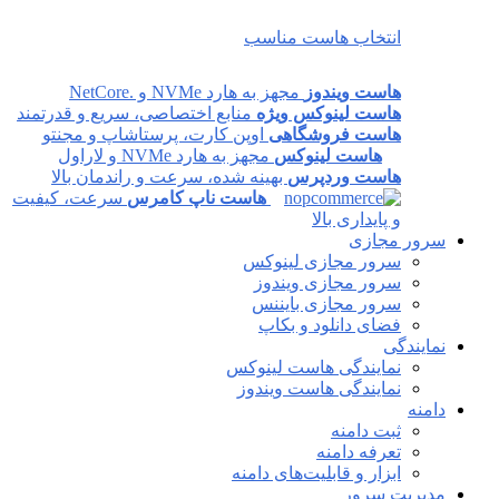
انتخاب هاست مناسب
هاست ویندوز
مجهز به هارد NVMe و .NetCore
هاست لینوکس ویژه
منابع اختصاصی، سریع و قدرتمند
هاست فروشگاهی
اوپن کارت، پرستاشاپ و مجنتو
هاست لینوکس
مجهز به هارد NVMe و لاراول
هاست وردپرس
بهینه شده، سرعت و راندمان بالا
هاست ناپ کامرس
سرعت، کیفیت
و پایداری بالا
سرور مجازی
سرور مجازی لینوکس
سرور مجازی ویندوز
سرور مجازی بایننس
فضای دانلود و بکاپ
نمایندگی
نمایندگی هاست لینوکس
نمایندگی هاست ویندوز
دامنه
ثبت دامنه
تعرفه دامنه
ابزار و قابلیت‌های دامنه
مدیریت سرور