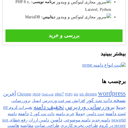
برنامه نویسی:
PHP 8.x,
Laravel, Python
دیتابیس:
MariaDB
بررسی و خرید
بیشتر ببینید
برچسب ها
wordpress
آخرین
Chrome
php7
ux
ux design
IMAP
OutLook
POP3
نسخه دات نت کور
افزایش سرعت وردپرس
ایمیل
بروزرسانی
بروزرسانی وردپرس
تخفیف دامنه
جوملا
تغییرات کروم 68
ثبت دامنه
دامنه
ثبت دامین
جوملا
خرید دامنه
دات نت کور 2
دامنه
دامین
newgtld
دامنه جدید
دامنه موضوعی
دامین ارزان
رفع خطای not
secure در کروم
طراحی تجربه کاربری
طراحی سایت
مقایسه
هاست