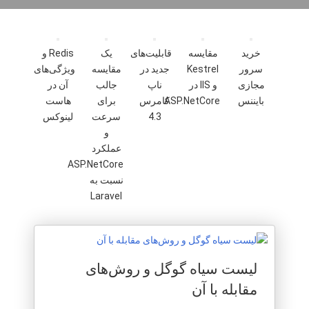
خرید
مقایسه
قابلیت‌های
یک
Redis و
سرور
Kestrel
جدید در
مقایسه
ویژگی‌های
مجازی
و IIS در
ناپ
جالب
آن در
بایننس
ASP.NetCore
کامرس
برای
هاست
4.3
سرعت
لینوکس
و
عملکرد
ASP.NetCore
نسبت به
Laravel
لیست سیاه گوگل و روش‌های
مقابله با آن