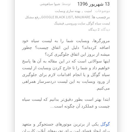
13 شهریور 1396
توسط:
شیوا سیاهوشی
,
موضوعات:
امنیت
بهینه سازی وبسایت
برچسب ها:
,
,
MALWARE
GOOGLE BLACK LIST
رفع مشکل
,
,
لیست سیاه گوگل
سایت ویروسی
فیشینگ
دیدگاه:
2 دیدگاه
مرورگرها، وبسایت شما را به لیست سیاه خود
اضافه کرده‌اند؟ دلیل این اتفاق چیست؟ چطور
میشه از بروز این اتفاق جلوگیری کرد؟
اینها سوالاتی است که در این مقاله به آن ها پاسخ
خواهیم داد و شما را تا خارج کردن وبسایت از لیست
سیاه گوگل و یا انجام اقدامات لازم برای جلوگیری
از ورود وبسایت به این لیست دردسرساز همراهی
می‌کنیم.
ابتدا بهتر است بطور دقیق‌تر بدانیم که لیست سیاه
چیست و عملکرد آن چگونه است…
گوگل
یکی از برترین موتورهای جستجوگر و متعهد
برای ایجاد فضای امن برای تجربه‌های آنلاین کاربران