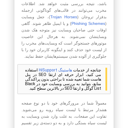
باشد، نتیجه بررسی مثبت خواهد شد. اطلاعات
مخرب می‌توانند در قالب‌های گوناگونی ازجمله
بدفزار تروجان (
Trojan Horses
)، جعل وبسایت
(
Phishing Schemes
) و یا ایمیل ظاهر شوند. گاهی
اوقات حتی صاحبان وبسایت نیز متوجه هک شدن
وبسایتشان نمی‌شوند. به هرحال این خاصیت
موتورهای جستجوگر است که وبسایت‌های مخرب را
از لیست خود حذف کنند و اینگونه کاربران خود را با
جلوگیری از آلوده شدن سیستم‌هایشان حفظ نمایند.
چنانچه از خدمات
هاستینگ HiSupport
استفاده
می کنید، ابزار حرفه ای ارتقا SEO در پنل
هاست شما تعبیه شده تا براحتی بدون پراکندگی
منابع، بتوانید به بررسی وبسایت خود در Black
List گوگل و ارتقا SEO در بالاترین سطح کنید.
معمولاً شما در مرورگرهای خود با دو نوع صفحه‌
هشدار مرتبط با لیست سیاه روبه رو می‌شوید.
تفاوت این صفحات، به علت وارد شدن وبسایت به
لیست سیاه بستگی دارد و به دو دسته‌ی زیر تقسیم