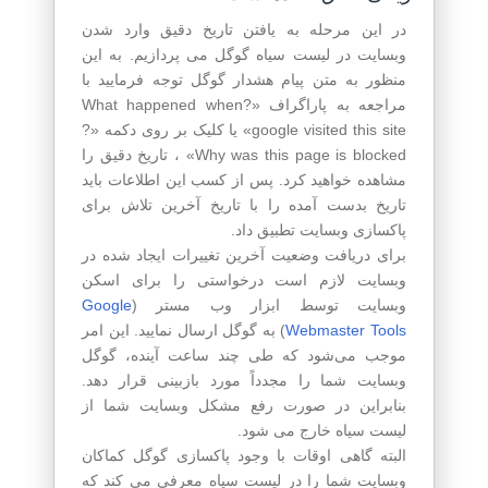
در این مرحله به یافتن تاریخ دقیق وارد شدن
وبسایت در لیست سیاه گوگل می پردازیم. به این
منظور به متن پیام هشدار گوگل توجه فرمایید با
مراجعه به پاراگراف «?What happened when
google visited this site» یا کلیک بر روی دکمه «?
Why was this page is blocked» ، تاریخ دقیق را
مشاهده خواهید کرد. پس از کسب این اطلاعات باید
تاریخ بدست آمده را با تاریخ آخرین تلاش برای
پاکسازی وبسایت تطبیق داد.
برای دریافت وضعیت آخرین تغییرات ایجاد شده در
وبسایت لازم است درخواستی را برای اسکن
وبسایت توسط ابزار وب مستر (
Google
Webmaster Tools
) به گوگل ارسال نمایید. این امر
موجب می‌شود که طی چند ساعت آینده، گوگل
وبسایت شما را مجدداً مورد بازبینی قرار دهد.
بنابراین در صورت رفع مشکل وبسایت شما از
لیست سیاه خارج می شود.
البته گاهی اوقات با وجود پاکسازی گوگل کماکان
وبسایت شما را در لیست سیاه معرفی می کند که