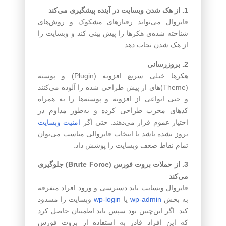
1. از هک شدن وبسایت در آینده پیشگیری می‌کند
فایروال می‌تواند رفتارهای مشکوک و روش‌های
شناخته شده‌ی هکرها را پیش بینی کند و وبسایت را
از هک شدن نجات دهد.
2. بروزرسانی
هکرها خیلی سریع افزونه (Plugin)‌ و پوسته
(Theme)های از پیش طراحی شده را آلوده می‌کنند
و حتی انواعی از افزونه و پوسته‌ها را به همراه
کدهای مخرب طراحی کرده و به‌طور مداوم در
اختیار عموم قرار می‌دهند. حتی اگر
امنیت وبسایت
بروز نشده باشد با انتخاب فایروالی مناسب می‌توان
تمام نقاط ضعف وبسایت را پوشش داد.
3. از حملات بروت فورس (Brute Force) جلوگیری
می‌کند
فایروال وبسایت باید دسترسی و ورود افراد متفرقه
به بخش
wp-admin
یا
wp-login
وبسایت را مسدود
کند. اگر این‌چنین بود سپس باید اطمینان حاصل کرد
که این افراد قادر به استفاده از بروت فورس