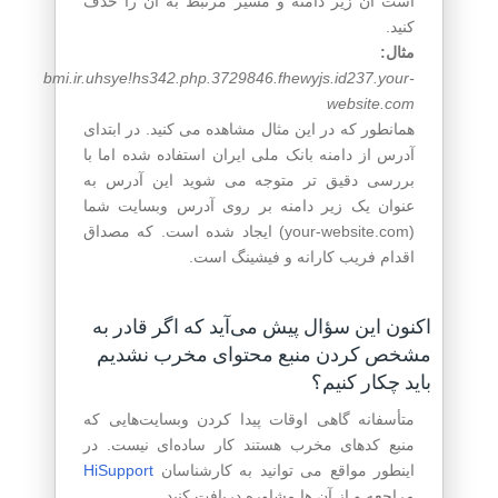
است آن زیر دامنه و مسیر مرتبط به آن را حذف
کنید.
مثال:
bmi.ir.uhsye!hs342.php.3729846.fhewyjs.id237.your-
website.com
همانطور که در این مثال مشاهده می کنید. در ابتدای
آدرس از دامنه بانک ملی ایران استفاده شده اما با
بررسی دقیق تر متوجه می شوید این آدرس به
عنوان یک زیر دامنه بر روی آدرس وبسایت شما
(your-website.com) ایجاد شده است. که مصداق
اقدام فریب کارانه و فیشینگ است.
اکنون این سؤال پیش می‌آید که اگر قادر به
مشخص کردن منبع محتوای مخرب نشدیم
باید چکار کنیم؟
متأسفانه گاهی اوقات پیدا کردن وبسایت‌هایی که
منبع کدهای مخرب هستند کار ساده‌ای نیست. در
اینطور مواقع می توانید به کارشناسان
HiSupport
مراجعه و از آن ها مشاوره دریافت کنید.