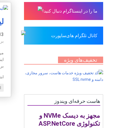
ما را در اینستاگرام دنبال کنید!
لی
13 شهریور 
کانال تلگرام های‌ساپورت
بر
مر
تخفیف‌های ویژه
این
بر
اب
ا
هاست حرفه‌ای ویندوز
مجهز به دیسک NVMe و
تکنولوژی ASP.NetCore