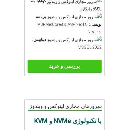
گواهینامه
SSL:
رایگان!
برنامه
نویسی:
ASP.NetCore8.x, ASP.Net4.8,
Node.js
دیتابیس:
MSSQL 2022
بررسی و خرید
سرورهای مجازی لینوکس و ویندوز
با تکنولوژی NVMe و KVM