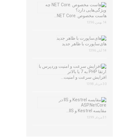
هاست مخصوص .NET Core…
14 بهمن, 1396
های‌ساپورت با ظاهر جدید
14 آبان, 1396
افزایش سرعت و امنیت…
30 خرداد, 1398
مقایسه Kestrel و IIS…
31 مرداد, 1399