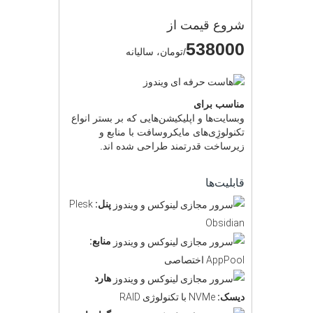
شروع قیمت از
538000
/تومان، سالیانه
مناسب برای
وبسایت‌ها و اپلیکیشن‌هایی که بر بستر انواع
تکنولوژِی‌های مایکروسافت با منابع و
زیرساخت قدرتمند طراحی شده اند.
قابلیت‌ها
پنل:
Plesk
Obsidian
منابع:
AppPool اختصاصی
هارد
دیسک:
NVMe با تکنولوژی RAID