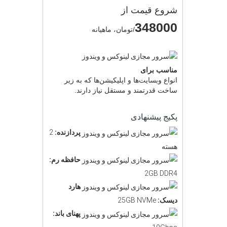
شروع قیمت از
348000
/تومان، ماهیانه
مناسب برای
انواع وبسایت‌ها و اپلیکیشن‌ها که به زیر
ساخت قدرتمند و مستقل نیاز دارند.
پکیج پیشنهادی
پردازنده:
2
هسته
حافظه رم:
2GB DDR4
هارد
دیسک:
25GB NVMe
پهنای باند: