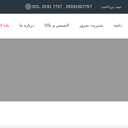
09391007757 , 7757 2591 -021
ثبت پرداخت
دامنه
مدیریت سرور
لایسنس و SSL
درباره ما
یلدا 1404