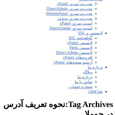
مدیریت سرور cPanel
مدیریت سرور DirectAdmin
مدیریت سرور WebsitePanel
مدیریت سرور ویندوز
امنیت سرور cPanel
امنیت سرور DirectAdmin
لایسنس و SSL
گواهینامه SSL
لایسنس cPanel
لایسنس Plesk
لایسنس Direct Admin
افزونه‌های cPanel
آرشیو نسخه‌های cPanel
درباره ما
وبلاگ
درباره ما
تماس با ما
شماره حساب
یلدا 1404
Tag Archives:نحوه تعریف آدرس
در جوملا