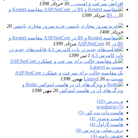
افزایش سرعت و امنیت…
30 خرداد, 1398
مقایسه Kestrel و
31 مرداد, 1399
IIS…
خرید سرور مجازی بایننس
20
خرداد, 1400
مقایسه Kestrel و
IIS در ASP.NetCore
31 مرداد, 1399
قابلیت‌های جدید در
ناپ کامرس 4.3
1 تیر, 1399
یک مقایسه جالب برای سرعت و عملکرد ASP.NetCore
نسبت به Laravel
26 بهمن, 1398
Redis و
ویژگی‌های آن در هاست لینوکس
20 مهر, 1398
وردپرس (10)
wordpress (5)
هاست دات نت کور (5)
هاست ویندوز (4)
هاست لاراول (4)
بروزرسانی وردپرس (4)
تخفیف دامنه (4)