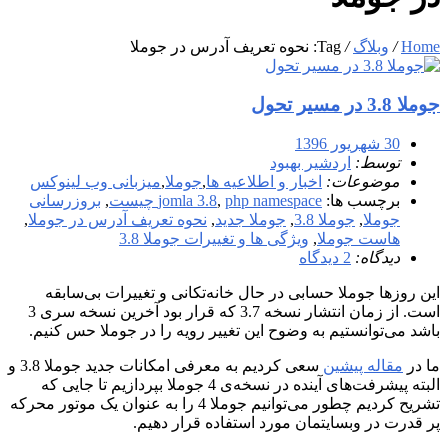
Home
/
وبلاگ
/
Tag: نحوه تعریف آدرس در جوملا
جوملا 3.8 در مسیر تحول
30 شهریور 1396
توسط:
اردشیر بهبود
موضوعات:
اخبار و اطلاعیه ها
,
جوملا
,
میزبانی وب لینوکس
برچسب ها:
php namespace چیست
,
jomla 3.8
,
بروزرسانی
جوملا
,
جوملا 3.8
,
جوملا جدید
,
نحوه تعریف آدرس در جوملا
,
هاست جوملا
,
ویژگی ها و تغییرات جوملا 3.8
دیدگاه:
2 دیدگاه
این روزها جوملا حسابی در حال خانه‌تکانی و تغییرات بی‌سابقه
است. از زمان انتشار نسخه 3.7 که قرار بود آخرین نسخه سری 3
باشد می‌توانستیم به وضوح این تغییر رویه را در جوملا حس کنیم.
ما در
مقاله پیشین
سعی کردیم به معرفی امکانات جدید جوملا 3.8 و
البته پیشرفت‌های آینده در نسخه‌ی 4 جوملا بپردازیم تا جایی که
تشریح کردیم چطور می‌توانیم جوملا 4 را به عنوان یک موتور محرکه
پر قدرت در وبسایتمان مورد استفاده قرار دهیم.