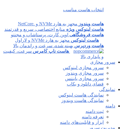
انتخاب هاست مناسب
هاست ویندوز
مجهز به هارد NVMe و .NetCore
هاست لینوکس ویژه
منابع اختصاصی، سریع و قدرتمند
هاست فروشگاهی
اوپن کارت، پرستاشاپ و مجنتو
هاست لینوکس
مجهز به هارد NVMe و لاراول
هاست وردپرس
بهینه شده، سرعت و راندمان بالا
هاست ناپ کامرس
سرعت، کیفیت
و پایداری بالا
سرور مجازی
سرور مجازی لینوکس
سرور مجازی ویندوز
سرور مجازی بایننس
فضای دانلود و بکاپ
نمایندگی
نمایندگی هاست لینوکس
نمایندگی هاست ویندوز
دامنه
ثبت دامنه
تعرفه دامنه
ابزار و قابلیت‌های دامنه
مدیریت سرور