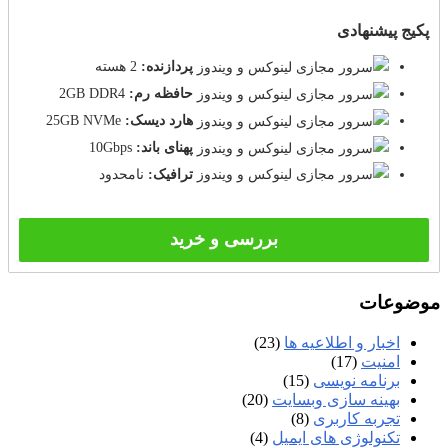
پکیج پیشنهادی
پردازنده:
2 هسته
حافظه رم:
2GB DDR4
هارد دیسک:
25GB NVMe
پهنای باند:
10Gbps
ترافیک:
نامحدود
بررسی و خرید
موضوعات
اخبار و اطلاعیه ها
(23)
امنیت
(17)
برنامه نویسی
(15)
بهینه سازی وبسایت
(20)
تجربه کاربری
(8)
تکنولوژی های ایمیل
(4)