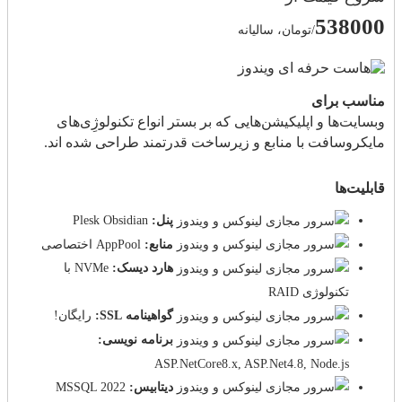
538000
/تومان، سالیانه
مناسب برای
وبسایت‌ها و اپلیکیشن‌هایی که بر بستر انواع تکنولوژِی‌های
مایکروسافت با منابع و زیرساخت قدرتمند طراحی شده اند.
قابلیت‌ها
پنل:
Plesk Obsidian
منابع:
AppPool اختصاصی
هارد دیسک:
NVMe با
تکنولوژی RAID
گواهینامه SSL:
رایگان!
برنامه نویسی:
ASP.NetCore8.x, ASP.Net4.8, Node.js
دیتابیس:
MSSQL 2022