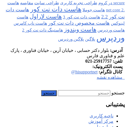
secure در کروم
طراحی تجربه کاربری
طراحی سایت
مقایسه
هاست
هاست دات نت کور
هاست دات
.net core 2
هاست جوملا
هاست لاراول
نت کور 2.2
هاست دات نت کور 3
هاست
هاست مخصوص دات نت کور
لینوکس
هاست ناپ کامرس
هاست ویندوز
هاست وردپرس
هاستینگ دات نت کور 2
وردپرس
پلاگین
پلاگین وردپرس
آدرس:
بلوار دکتر حسابی ، خیابان آرین ، خیابان فناوری ، پارک
علم و فناوری فارس
تلفن:
25917757-021
پست الکترونیک:
info at hisupport.net
کانال تلگرام:
hisupportnet@
مشاهده نقشه
جستجو
پشتیبانی
ناحیه کاربری
مرکز آموزش
درباره ما