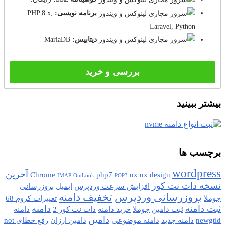
برنامه نویسی:
PHP 8.x,
Laravel, Python
دیتابیس:
MariaDB
بررسی و خرید
بیشتر ببینید
برچسب ها
wordpress
آخرین
Chrome
php7
ux
ux design
IMAP
OutLook
POP3
نسخه دات نت کور
افزایش سرعت وردپرس
ایمیل
بروزرسانی
بروزرسانی وردپرس
تخفیف دامنه
جوملا
تغییرات کروم 68
ثبت دامنه
دامنه
ثبت دامین
جوملا
خرید دامنه
دات نت کور 2
دامنه
دامین
newgtld
دامنه جدید
دامنه موضوعی
دامین ارزان
رفع خطای not