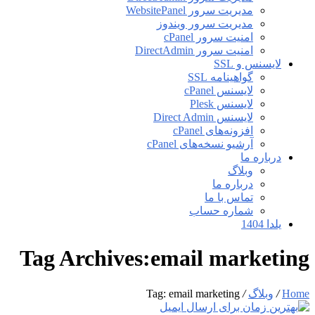
مدیریت سرور WebsitePanel
مدیریت سرور ویندوز
امنیت سرور cPanel
امنیت سرور DirectAdmin
لایسنس و SSL
گواهینامه SSL
لایسنس cPanel
لایسنس Plesk
لایسنس Direct Admin
افزونه‌های cPanel
آرشیو نسخه‌های cPanel
درباره ما
وبلاگ
درباره ما
تماس با ما
شماره حساب
یلدا 1404
Tag Archives:email marketing
Home
/
وبلاگ
/
Tag: email marketing