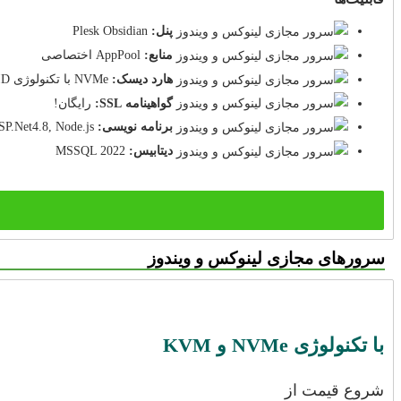
پنل:
Plesk Obsidian
منابع:
AppPool اختصاصی
هارد دیسک:
NVMe با تکنولوژی RAID
گواهینامه SSL:
رایگان!
برنامه نویسی:
P.Net4.8, Node.js
دیتابیس:
MSSQL 2022
سرورهای مجازی لینوکس و ویندوز
با تکنولوژی NVMe و KVM
شروع قیمت از