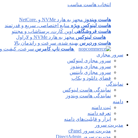
انتخاب هاست مناسب
هاست ویندوز
مجهز به هارد NVMe و .NetCore
هاست لینوکس ویژه
منابع اختصاصی، سریع و قدرتمند
هاست فروشگاهی
اوپن کارت، پرستاشاپ و مجنتو
هاست لینوکس
مجهز به هارد NVMe و لاراول
هاست وردپرس
بهینه شده، سرعت و راندمان بالا
هاست ناپ کامرس
سرعت، کیفیت و پا
سرور مجازی
سرور مجازی لینوکس
سرور مجازی ویندوز
سرور مجازی بایننس
فضای دانلود و بکاپ
نمایندگی
نمایندگی هاست لینوکس
نمایندگی هاست ویندوز
دامنه
ثبت دامنه
تعرفه دامنه
ابزار و قابلیت‌های دامنه
مدیریت سرور
مدیریت سرور cPanel
مدیریت سرور DirectAdmin